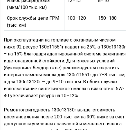
Износ распредвала
12–15
8–10
(мкм/100 тыс. км)
Срок службы цепи ГРМ
100–120
150–180
(тыс. км)
При эксплуатации на топливе с октановым числом
ниже 92 ресурс 130c11551r падает на 25%, а 130c13130r
– на 15% благодаря адаптированной системе зажигания
и детонационной стойкости. Для тяжелых условий
(буксировка, бездорожье) рекомендуется сократить
интервал замены масла для 130c11551r до 7–8 тыс. км,
а для 130c13130r – до 9–10 тыс. км. В обоих случаях
использование синтетического масла с вязкостью 5W-
40 увеличивает ресурс на 10–12%.
Ремонтопригодность 130c13130r выше: стоимость
восстановления после 200 тыс. км на 30% ниже за счет
доступности усиленных запчастей и меньшего износа