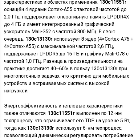
характеристиках и областях применения.
130c11551r
оснащён 4 ядрами Cortex-A55 с тактовой частотой до
2,0 ГГц, поддерживает оперативную память LPDDR4X
до 4 ГБ и имеет интегрированный графический
ускоритель Mali-G52 с частотой 800 МГц. В свою
очередь,
130c13130r
использует 8 ядер (4×Cortex-A76 +
4×Cortex-A55) с максимальной частотой 2,6 ГГц,
поддерживает LPDDR5 до 16 ГБ и графику Mali-G78 с
частотой 1,0 ГГц. Разница в производительности на
практике достигает 40–60% в пользу 130c13130r при
многопоточных задачах, что критично для мобильных
устройств и встраиваемых систем с высокой
нагрузкой.
Энергоэффективность и тепловые характеристики
также отличаются.
130c11551r
выполнен по 12-нм
техпроцессу, что ограничивает его TDP на уровне 5 Вт,
тогда как
130c13130r
использует 6-нм техпроцесс,
позволяющий динамически регулировать потребление