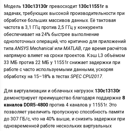
Модель
130c13130r
превосходит
130c11551r
в
задачах, требующих высокой производительности при
обработке больших массивов данных. Её тактовая
частота в 3,1 ГГц против 2,5 ГГц у конкурента
обеспечивает на 24% быстрее выполнение
однопоточных операций, что критично для приложений
типа
ANSYS Mechanical
или
MATLAB
, где время расчётов
напрямую влияет на сроки проектов. Кэш L3 объёмом
33 МБ против 22 МБ у 11551r снижает задержки при
работе с часто используемыми данными, ускоряя
обработку на 15–18% в тестах
SPEC CPU2017
.
Для виртуализации и облачных нагрузок
130c13130r
демонстрирует преимущество благодаря поддержке
8
каналов DDR5-4800
против 4 каналов у 11551r. Это
позволяет увеличить пропускную способность памяти
до 307 ГБ/с, что на 40% выше, и снизить задержки при
одновременной работе нескольких виртуальных