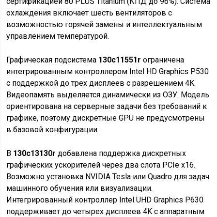
сертификацией 80 PLUS Titanium (КПД до 96%). Система
охлаждения включает шесть вентиляторов с
возможностью горячей замены и интеллектуальным
управлением температурой.
Графическая подсистема
130c11551r
ограничена
интегрированным контроллером Intel HD Graphics P530
с поддержкой до трех дисплеев с разрешением 4K.
Видеопамять выделяется динамически из ОЗУ. Модель
ориентирована на серверные задачи без требований к
графике, поэтому дискретные GPU не предусмотрены
в базовой конфигурации.
В
130c13130r
добавлена поддержка дискретных
графических ускорителей через два слота PCIe x16.
Возможно установка NVIDIA Tesla или Quadro для задач
машинного обучения или визуализации.
Интегрированный контроллер Intel UHD Graphics P630
поддерживает до четырех дисплеев 4K с аппаратным