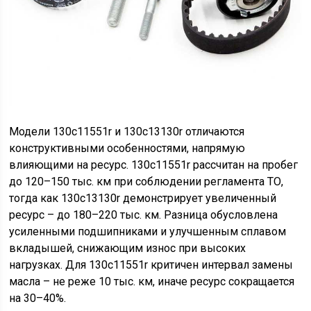
Модели 130c11551r и 130c13130r отличаются
конструктивными особенностями, напрямую
влияющими на ресурс. 130c11551r рассчитан на пробег
до 120–150 тыс. км при соблюдении регламента ТО,
тогда как 130c13130r демонстрирует увеличенный
ресурс – до 180–220 тыс. км. Разница обусловлена
усиленными подшипниками и улучшенным сплавом
вкладышей, снижающим износ при высоких
нагрузках. Для 130c11551r критичен интервал замены
масла – не реже 10 тыс. км, иначе ресурс сокращается
на 30–40%.