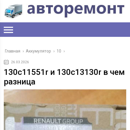
Главная
›
Аккумулятор
›
10
›
26.03.2026
130c11551r и 130c13130r в чем
разница