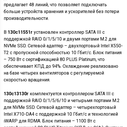
предлагает 48 линий, что позволяет подключать
больше устройств хранения и ускорителей без потери
производительности.
В
130c11551r
установлен контроллер SATA III с
поддержкой RAID 0/1/5/10 и двумя портами M.2 для
NVMe SSD. Сетевой адаптер – двухпортовый Intel X550-
T2 с пропускной способностью 10 Гбит/с. Блок питания
– 750 Вт с сертификацией 80 PLUS Platinum, что
обеспечивает КПД до 94%. Охлаждение реализовано
на базе четырех вентиляторов с регулируемой
скоростью вращения.
130c13130r
комплектуется контроллером SATA III с
поддержкой RAID 0/1/5/6/10 и четырьмя портами M.2
для NVMe SSD. Сетевой адаптер – четырехпортовый
Intel X710-DA4 с поддержкой 10 Гбит/с и технологией
iWARP для RDMA. Блок питания – 1100 Вт с