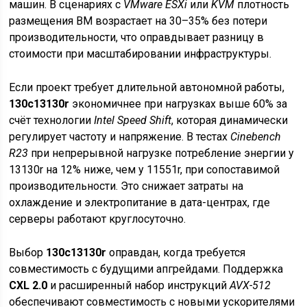
машин. В сценариях с
VMware ESXi
или
KVM
плотность
размещения ВМ возрастает на 30–35% без потери
производительности, что оправдывает разницу в
стоимости при масштабировании инфраструктуры.
Если проект требует длительной автономной работы,
130c13130r
экономичнее при нагрузках выше 60% за
счёт технологии
Intel Speed Shift
, которая динамически
регулирует частоту и напряжение. В тестах
Cinebench
R23
при непрерывной нагрузке потребление энергии у
13130r на 12% ниже, чем у 11551r, при сопоставимой
производительности. Это снижает затраты на
охлаждение и электропитание в дата-центрах, где
серверы работают круглосуточно.
Выбор
130c13130r
оправдан, когда требуется
совместимость с будущими апгрейдами. Поддержка
CXL 2.0
и расширенный набор инструкций
AVX-512
обеспечивают совместимость с новыми ускорителями