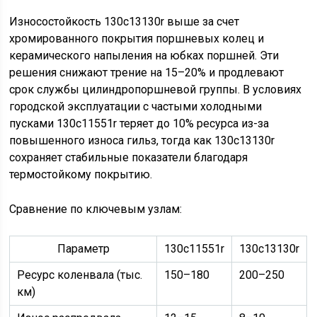
Износостойкость 130c13130r выше за счет
хромированного покрытия поршневых колец и
керамического напыления на юбках поршней. Эти
решения снижают трение на 15–20% и продлевают
срок службы цилиндропоршневой группы. В условиях
городской эксплуатации с частыми холодными
пусками 130c11551r теряет до 10% ресурса из-за
повышенного износа гильз, тогда как 130c13130r
сохраняет стабильные показатели благодаря
термостойкому покрытию.
Сравнение по ключевым узлам:
Параметр
130c11551r
130c13130r
Ресурс коленвала (тыс.
150–180
200–250
км)