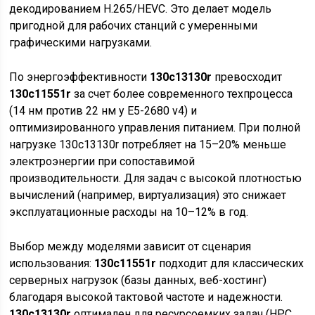
декодированием H.265/HEVC. Это делает модель
пригодной для рабочих станций с умеренными
графическими нагрузками.
По энергоэффективности
130c13130r
превосходит
130c11551r
за счет более современного техпроцесса
(14 нм против 22 нм у E5-2680 v4) и
оптимизированного управления питанием. При полной
нагрузке 130c13130r потребляет на 15–20% меньше
электроэнергии при сопоставимой
производительности. Для задач с высокой плотностью
вычислений (например, виртуализация) это снижает
эксплуатационные расходы на 10–12% в год.
Выбор между моделями зависит от сценария
использования:
130c11551r
подходит для классических
серверных нагрузок (базы данных, веб-хостинг)
благодаря высокой тактовой частоте и надежности.
130c13130r
оптимален для ресурсоемких задач (HPC,