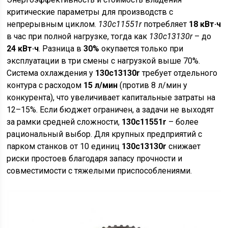
критические параметры для производств с
непрерывным циклом.
130c11551r
потребляет
18 кВт·ч
в час при полной нагрузке, тогда как
130c13130r
– до
24 кВт·ч
. Разница в
30%
окупается только при
эксплуатации в три смены с нагрузкой выше 70%.
Система охлаждения у
130c13130r
требует отдельного
контура с расходом
15 л/мин
(против 8 л/мин у
конкурента), что увеличивает капитальные затраты на
12–15%. Если бюджет ограничен, а задачи не выходят
за рамки средней сложности,
130c11551r
– более
рациональный выбор. Для крупных предприятий с
парком станков от 10 единиц
130c13130r
снижает
риски простоев благодаря запасу прочности и
совместимости с тяжелыми приспособлениями.