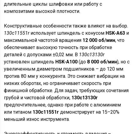
длительные циклы шлифовки или работу с
композитами высокой плотности.
Конструктивные особенности также влияют на выбор.
130c11551r
использует шпиндель с конусом
HSK-A63
и
максимальной частотой вращения
12 000 об/мин
, что
обеспечивает высокую точность при обработке
деталей с допусками ±0,02 мм. В
130c13130r
установлен шпиндель
HSK-A100
(до
8 000 об/мин
), но с
увеличенным диаметром подшипников – до 120 мм
против 80 мм у конкурента. Это снижает вибрации на
низких оборотах, но ограничивает скорость при
финишной обработке. Для задач, требующих сочетания
грубой и чистовой обработки,
130c13130r
предпочтительнее, однако при работе с алюминием
или титаном
130c11551r
демонстрирует на 15–20%
меньший износ инструмента.
Энергоэффективность и стоимость владения –