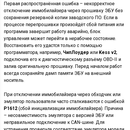
Первая распространённая ошибка – некорректное
отключение иммобилайзера через прошивку ЭБУ без
сохранения резервной копии заводского ПО. Если в
процессе перепрошивки произойдёт сбой питания или
программа завершит работу аварийно, блок
управления может перейти в нерабочее состояние.
Восстановить его удастся только с помощью
программатора, например,
ЧипЛоудер
или
Kess v2
,
подключив его к диагностическому разъёму OBD-II и
залив оригинальную прошивку. Перед началом работ
всегда сохраняйте дамп памяти ЭБУ на внешний
носитель.
При отключении иммобилайзера через обходчик или
эмулятор пользователи часто сталкиваются с ошибкой
P1612
(сбой инициализации иммобилайзера). Причина
– несовместимость эмулятора с версией ЭБУ или
неправильное подключение к CAN-шине. Для
устранения проверьте соответствие эмулятора модели