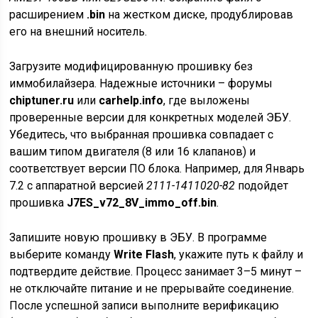
расширением
.bin
на жестком диске, продублировав
его на внешний носитель.
Загрузите модифицированную прошивку без
иммобилайзера. Надежные источники – форумы
chiptuner.ru
или
carhelp.info
, где выложены
проверенные версии для конкретных моделей ЭБУ.
Убедитесь, что выбранная прошивка совпадает с
вашим типом двигателя (8 или 16 клапанов) и
соответствует версии ПО блока. Например, для Январь
7.2 с аппаратной версией
2111-1411020-82
подойдет
прошивка
J7ES_v72_8V_immo_off.bin
.
Запишите новую прошивку в ЭБУ. В программе
выберите команду
Write Flash
, укажите путь к файлу и
подтвердите действие. Процесс занимает 3–5 минут –
не отключайте питание и не прерывайте соединение.
После успешной записи выполните верификацию