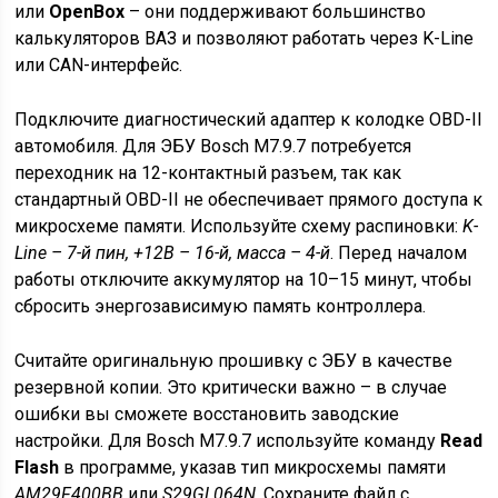
или
OpenBox
– они поддерживают большинство
калькуляторов ВАЗ и позволяют работать через K-Line
или CAN-интерфейс.
Подключите диагностический адаптер к колодке OBD-II
автомобиля. Для ЭБУ Bosch M7.9.7 потребуется
переходник на 12-контактный разъем, так как
стандартный OBD-II не обеспечивает прямого доступа к
микросхеме памяти. Используйте схему распиновки:
K-
Line – 7-й пин, +12В – 16-й, масса – 4-й
. Перед началом
работы отключите аккумулятор на 10–15 минут, чтобы
сбросить энергозависимую память контроллера.
Считайте оригинальную прошивку с ЭБУ в качестве
резервной копии. Это критически важно – в случае
ошибки вы сможете восстановить заводские
настройки. Для Bosch M7.9.7 используйте команду
Read
Flash
в программе, указав тип микросхемы памяти
AM29F400BB
или
S29GL064N
. Сохраните файл с