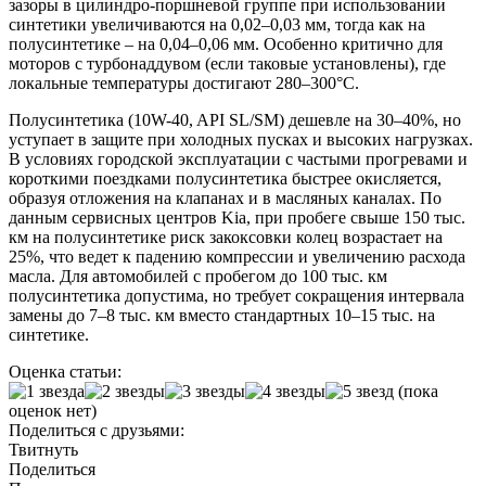
зазоры в цилиндро-поршневой группе при использовании
синтетики увеличиваются на 0,02–0,03 мм, тогда как на
полусинтетике – на 0,04–0,06 мм. Особенно критично для
моторов с турбонаддувом (если таковые установлены), где
локальные температуры достигают 280–300°C.
Полусинтетика (10W-40, API SL/SM) дешевле на 30–40%, но
уступает в защите при холодных пусках и высоких нагрузках.
В условиях городской эксплуатации с частыми прогревами и
короткими поездками полусинтетика быстрее окисляется,
образуя отложения на клапанах и в масляных каналах. По
данным сервисных центров Kia, при пробеге свыше 150 тыс.
км на полусинтетике риск закоксовки колец возрастает на
25%, что ведет к падению компрессии и увеличению расхода
масла. Для автомобилей с пробегом до 100 тыс. км
полусинтетика допустима, но требует сокращения интервала
замены до 7–8 тыс. км вместо стандартных 10–15 тыс. на
синтетике.
Оценка статьи:
(пока
оценок нет)
Поделиться с друзьями:
Твитнуть
Поделиться