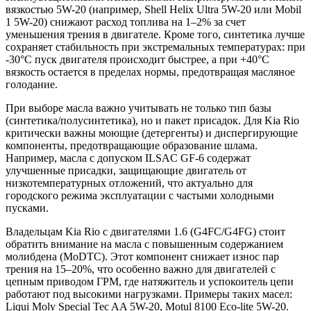
вязкостью 5W-20 (например, Shell Helix Ultra 5W-20 или Mobil
1 5W-20) снижают расход топлива на 1–2% за счет
уменьшения трения в двигателе. Кроме того, синтетика лучше
сохраняет стабильность при экстремальных температурах: при
-30°C пуск двигателя происходит быстрее, а при +40°C
вязкость остается в пределах нормы, предотвращая масляное
голодание.
При выборе масла важно учитывать не только тип базы
(синтетика/полусинтетика), но и пакет присадок. Для Kia Rio
критически важны моющие (детергенты) и диспергирующие
компоненты, предотвращающие образование шлама.
Например, масла с допуском ILSAC GF-6 содержат
улучшенные присадки, защищающие двигатель от
низкотемпературных отложений, что актуально для
городского режима эксплуатации с частыми холодными
пусками.
Владельцам Kia Rio с двигателями 1.6 (G4FC/G4FG) стоит
обратить внимание на масла с повышенным содержанием
молибдена (MoDTC). Этот компонент снижает износ пар
трения на 15–20%, что особенно важно для двигателей с
цепным приводом ГРМ, где натяжитель и успокоитель цепи
работают под высокими нагрузками. Примеры таких масел:
Liqui Moly Special Tec AA 5W-20, Motul 8100 Eco-lite 5W-20.