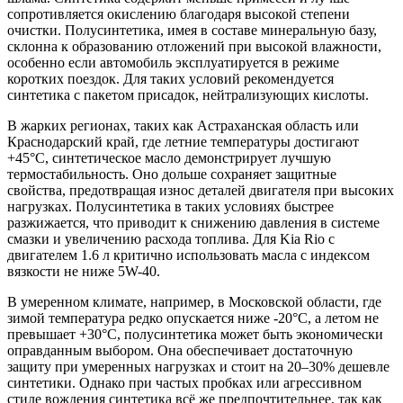
сопротивляется окислению благодаря высокой степени
очистки. Полусинтетика, имея в составе минеральную базу,
склонна к образованию отложений при высокой влажности,
особенно если автомобиль эксплуатируется в режиме
коротких поездок. Для таких условий рекомендуется
синтетика с пакетом присадок, нейтрализующих кислоты.
В жарких регионах, таких как Астраханская область или
Краснодарский край, где летние температуры достигают
+45°C, синтетическое масло демонстрирует лучшую
термостабильность. Оно дольше сохраняет защитные
свойства, предотвращая износ деталей двигателя при высоких
нагрузках. Полусинтетика в таких условиях быстрее
разжижается, что приводит к снижению давления в системе
смазки и увеличению расхода топлива. Для Kia Rio с
двигателем 1.6 л критично использовать масла с индексом
вязкости не ниже 5W-40.
В умеренном климате, например, в Московской области, где
зимой температура редко опускается ниже -20°C, а летом не
превышает +30°C, полусинтетика может быть экономически
оправданным выбором. Она обеспечивает достаточную
защиту при умеренных нагрузках и стоит на 20–30% дешевле
синтетики. Однако при частых пробках или агрессивном
стиле вождения синтетика всё же предпочтительнее, так как