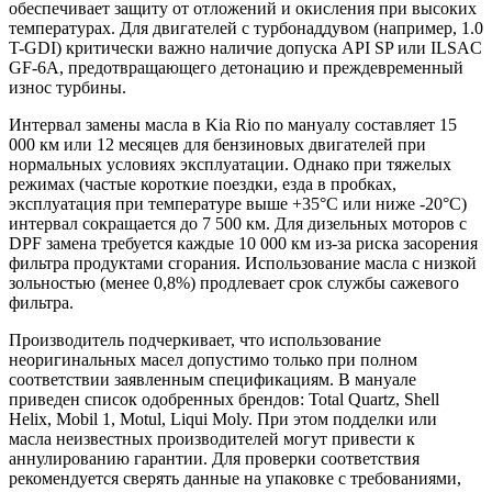
обеспечивает защиту от отложений и окисления при высоких
температурах. Для двигателей с турбонаддувом (например, 1.0
T-GDI) критически важно наличие допуска API SP или ILSAC
GF-6A, предотвращающего детонацию и преждевременный
износ турбины.
Интервал замены масла в Kia Rio по мануалу составляет 15
000 км или 12 месяцев для бензиновых двигателей при
нормальных условиях эксплуатации. Однако при тяжелых
режимах (частые короткие поездки, езда в пробках,
эксплуатация при температуре выше +35°C или ниже -20°C)
интервал сокращается до 7 500 км. Для дизельных моторов с
DPF замена требуется каждые 10 000 км из-за риска засорения
фильтра продуктами сгорания. Использование масла с низкой
зольностью (менее 0,8%) продлевает срок службы сажевого
фильтра.
Производитель подчеркивает, что использование
неоригинальных масел допустимо только при полном
соответствии заявленным спецификациям. В мануале
приведен список одобренных брендов: Total Quartz, Shell
Helix, Mobil 1, Motul, Liqui Moly. При этом подделки или
масла неизвестных производителей могут привести к
аннулированию гарантии. Для проверки соответствия
рекомендуется сверять данные на упаковке с требованиями,