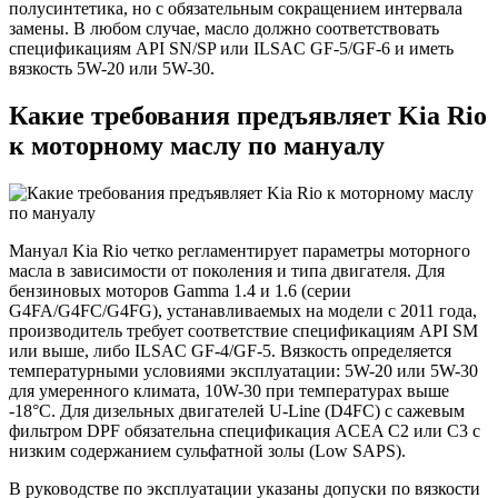
полусинтетика, но с обязательным сокращением интервала
замены. В любом случае, масло должно соответствовать
спецификациям API SN/SP или ILSAC GF-5/GF-6 и иметь
вязкость 5W-20 или 5W-30.
Какие требования предъявляет Kia Rio
к моторному маслу по мануалу
Мануал Kia Rio четко регламентирует параметры моторного
масла в зависимости от поколения и типа двигателя. Для
бензиновых моторов Gamma 1.4 и 1.6 (серии
G4FA/G4FC/G4FG), устанавливаемых на модели с 2011 года,
производитель требует соответствие спецификациям API SM
или выше, либо ILSAC GF-4/GF-5. Вязкость определяется
температурными условиями эксплуатации: 5W-20 или 5W-30
для умеренного климата, 10W-30 при температурах выше
-18°C. Для дизельных двигателей U-Line (D4FC) с сажевым
фильтром DPF обязательна спецификация ACEA C2 или C3 с
низким содержанием сульфатной золы (Low SAPS).
В руководстве по эксплуатации указаны допуски по вязкости