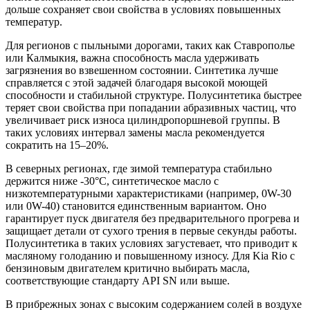
дольше сохраняет свои свойства в условиях повышенных
температур.
Для регионов с пыльными дорогами, таких как Ставрополье
или Калмыкия, важна способность масла удерживать
загрязнения во взвешенном состоянии. Синтетика лучше
справляется с этой задачей благодаря высокой моющей
способности и стабильной структуре. Полусинтетика быстрее
теряет свои свойства при попадании абразивных частиц, что
увеличивает риск износа цилиндропоршневой группы. В
таких условиях интервал замены масла рекомендуется
сократить на 15–20%.
В северных регионах, где зимой температура стабильно
держится ниже -30°C, синтетическое масло с
низкотемпературными характеристиками (например, 0W-30
или 0W-40) становится единственным вариантом. Оно
гарантирует пуск двигателя без предварительного прогрева и
защищает детали от сухого трения в первые секунды работы.
Полусинтетика в таких условиях загустевает, что приводит к
масляному голоданию и повышенному износу. Для Kia Rio с
бензиновым двигателем критично выбирать масла,
соответствующие стандарту API SN или выше.
В прибрежных зонах с высоким содержанием солей в воздухе