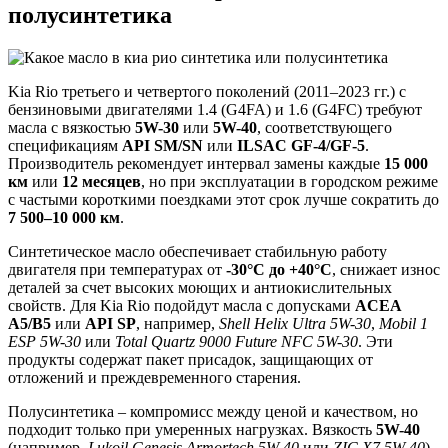
полусинтетика
Kia Rio третьего и четвертого поколений (2011–2023 гг.) с
бензиновыми двигателями 1.4 (G4FA) и 1.6 (G4FC) требуют
масла с вязкостью
5W-30
или
5W-40
, соответствующего
спецификациям
API SM/SN
или
ILSAC GF-4/GF-5
.
Производитель рекомендует интервал замены каждые
15 000
км
или
12 месяцев
, но при эксплуатации в городском режиме
с частыми короткими поездками этот срок лучше сократить до
7 500–10 000 км
.
Синтетическое масло обеспечивает стабильную работу
двигателя при температурах от
-30°C до +40°C
, снижает износ
деталей за счет высоких моющих и антиокислительных
свойств. Для Kia Rio подойдут масла с допусками
ACEA
A5/B5
или
API SP
, например,
Shell Helix Ultra 5W-30
,
Mobil 1
ESP 5W-30
или
Total Quartz 9000 Future NFC 5W-30
. Эти
продукты содержат пакет присадок, защищающих от
отложений и преждевременного старения.
Полусинтетика – компромисс между ценой и качеством, но
подходит только при умеренных нагрузках. Вязкость
5W-40
(например,
Lukoil Genesis Armortech 5W-40
или
ZIC X7 5W-40
)