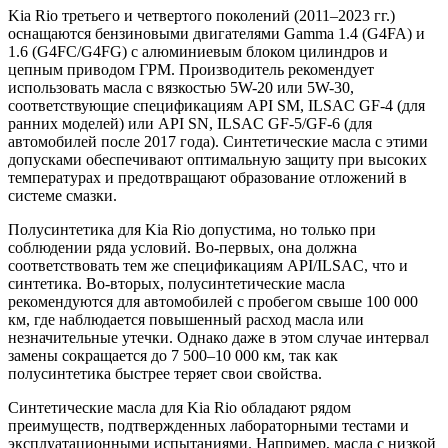
Kia Rio третьего и четвертого поколений (2011–2023 гг.)
оснащаются бензиновыми двигателями Gamma 1.4 (G4FA) и
1.6 (G4FC/G4FG) с алюминиевым блоком цилиндров и
цепным приводом ГРМ. Производитель рекомендует
использовать масла с вязкостью 5W-20 или 5W-30,
соответствующие спецификациям API SM, ILSAC GF-4 (для
ранних моделей) или API SN, ILSAC GF-5/GF-6 (для
автомобилей после 2017 года). Синтетические масла с этими
допусками обеспечивают оптимальную защиту при высоких
температурах и предотвращают образование отложений в
системе смазки.
Полусинтетика для Kia Rio допустима, но только при
соблюдении ряда условий. Во-первых, она должна
соответствовать тем же спецификациям API/ILSAC, что и
синтетика. Во-вторых, полусинтетические масла
рекомендуются для автомобилей с пробегом свыше 100 000
км, где наблюдается повышенный расход масла или
незначительные утечки. Однако даже в этом случае интервал
замены сокращается до 7 500–10 000 км, так как
полусинтетика быстрее теряет свои свойства.
Синтетические масла для Kia Rio обладают рядом
преимуществ, подтвержденных лабораторными тестами и
эксплуатационными испытаниями. Например, масла с низкой