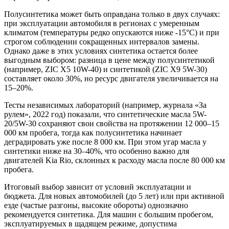
Полусинтетика может быть оправдана только в двух случаях:
при эксплуатации автомобиля в регионах с умеренным
климатом (температуры редко опускаются ниже -15°C) и при
строгом соблюдении сокращенных интервалов замены.
Однако даже в этих условиях синтетика остается более
выгодным выбором: разница в цене между полусинтетикой
(например, ZIC X5 10W-40) и синтетикой (ZIC X9 5W-30)
составляет около 30%, но ресурс двигателя увеличивается на
15–20%.
Тесты независимых лабораторий (например, журнала «За
рулем», 2022 год) показали, что синтетические масла 5W-
20/5W-30 сохраняют свои свойства на протяжении 12 000–15
000 км пробега, тогда как полусинтетика начинает
деградировать уже после 8 000 км. При этом угар масла у
синтетики ниже на 30–40%, что особенно важно для
двигателей Kia Rio, склонных к расходу масла после 80 000 км
пробега.
Итоговый выбор зависит от условий эксплуатации и
бюджета. Для новых автомобилей (до 5 лет) или при активной
езде (частые разгоны, высокие обороты) однозначно
рекомендуется синтетика. Для машин с большим пробегом,
эксплуатируемых в щадящем режиме, допустима