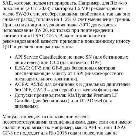
SAE, которые нельзя игнорировать. Например, для Rio 4-го
поколения (2017–2023) с мотором 1.6 MPI рекомендовано
масло 5W-20 с энергосберегающими свойствами, так как оно
снижает расход топлива на 1–2% за счет уменьшения трения.
При эксплуатации в условиях ниже -30°C допускается
использование 0W-20, но только при подтверждении
соответствия ILSAC GF-5. Важно: отклонение от
рекомендованной вязкости приводит к повышенному износу
ЦПГ и увеличению расхода масла.
API Service Classification: не ниже SN (для бензиновых
двигателей) или CJ-4 (для дизелей с DPF).
ILSAC: GF-5 или GF-6 для бензиновых моторов,
обеспечивающие защиту от LSPI (низкоскоростного
предварительного зажигания).
ACEA: A5/B5 для бензиновых и дизельных двигателей
без DPF, C2/C3 – для версий с сажевым фильтром.
Допуски производителя: Kia/Hyundai Premium LF
Gasoline (для бензиновых) или ULP Diesel (для
дизельных).
Мануал запрещает использование масел с
несоответствующими спецификациями, даже если они имеют
аналогичную вязкость. Например, масло API SL или ILSAC
GF-3 не подходит для Rio 2015 года и новее, так как не