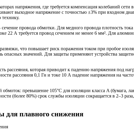
торах напряжения, где требуется компенсация колебаний сети в
вают выходное напряжение с точностью ±3% при входном диапа
 технику.
сечение провода обмотки. Для медного провода плотность тока 
оке 22 А требуется провод сечением не менее 6 мм². Для алюмин
развязки, что повышает риск поражения током при пробое изоля
ь опасных значений. Для защиты применяют устройства защитно
ть рассеяния, которая приводит к падению напряжения под наг
сти рассеяния 0,1 Гн и токе 10 А падение напряжения на часто
 обмоток: превышение 105°C для изоляции класса A (бумага, лак
сти (более 80%) срок службы изоляции сокращается в 2–3 раза
ы для плавного снижения