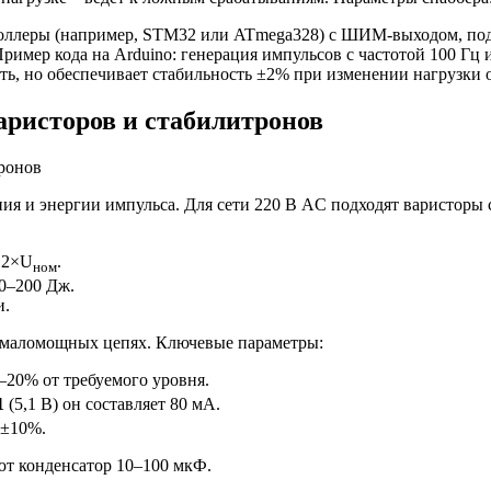
ллеры (например, STM32 или ATmega328) с ШИМ-выходом, подк
Пример кода на Arduino: генерация импульсов с частотой 100 Гц
ть, но обеспечивает стабильность ±2% при изменении нагрузки 
ристоров и стабилитронов
ия и энергии импульса. Для сети 220 В AC подходят варисторы
1,2×U
.
ном
50–200 Дж.
и.
 маломощных цепях. Ключевые параметры:
0–20% от требуемого уровня.
1
(5,1 В) он составляет 80 мА.
 ±10%.
ют конденсатор 10–100 мкФ.