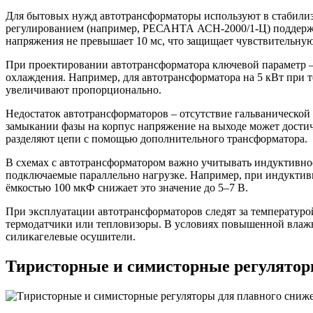
Для бытовых нужд автотрансформаторы используют в стабилиза
регулированием (например, РЕСАНТА АСН-2000/1-Ц) поддержи
напряжения не превышает 10 мс, что защищает чувствительную
При проектировании автотрансформатора ключевой параметр – 
охлаждения. Например, для автотрансформатора на 5 кВт при т
увеличивают пропорционально.
Недостаток автотрансформаторов – отсутствие гальванической 
замыкании фазы на корпус напряжение на выходе может достич
разделяют цепи с помощью дополнительного трансформатора.
В схемах с автотрансформатором важно учитывать индуктивнос
подключаемые параллельно нагрузке. Например, при индуктивно
ёмкостью 100 мкФ снижает это значение до 5–7 В.
При эксплуатации автотрансформаторов следят за температурой
термодатчики или тепловизоры. В условиях повышенной влажно
силикагелевые осушители.
Тиристорные и симисторные регулятор