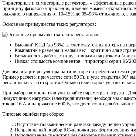
Тиристорные и симисторные регуляторы – эффективные решен
принципу фазового управления, изменяя момент открытия полу
выходного напряжения от 10–15% до 95–98% от входного, в зав
Основные преимущества таких регуляторов:
Высокий КПД (до 98%) за счет отсутствия потерь на нагр
Компактные размеры и малый вес – критично для встраи
Возможность работы с индуктивными нагрузками (двигат
Низкая стоимость компонентов – тиристоры серии КУ202 
Для реализации регулятора на тиристоре потребуется схема с
Пример расчета: при частоте сети 50 Гц и угле открытия 90° 
регулировки угла открытия. Однако симисторы чувствительны к 
При выборе компонентов учитывайте параметры нагрузки. Для 
индуктивных нагрузок (электродвигатели) необходимы симист
ток до 16 А и напряжение 600 В, что достаточно для большин
Типовые ошибки при сборке:
Отсутствие гальванической развязки между цепью управ
Неправильный подбор RC-цепочки для формирования импу
Использование симистора без снаббера при индуктивной 