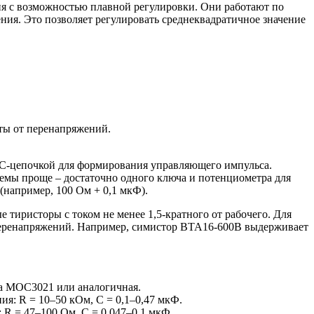
я с возможностью плавной регулировки. Они работают по
ия. Это позволяет регулировать среднеквадратичное значение
ты от перенапряжений.
 RC-цепочкой для формирования управляющего импульса.
хемы проще – достаточно одного ключа и потенциометра для
(например, 100 Ом + 0,1 мкФ).
тиристоры с током не менее 1,5-кратного от рабочего. Для
 перенапряжений. Например, симистор BTA16-600B выдерживает
ра MOC3021 или аналогичная.
я: R = 10–50 кОм, C = 0,1–0,47 мкФ.
 R = 47–100 Ом, C = 0,047–0,1 мкФ.