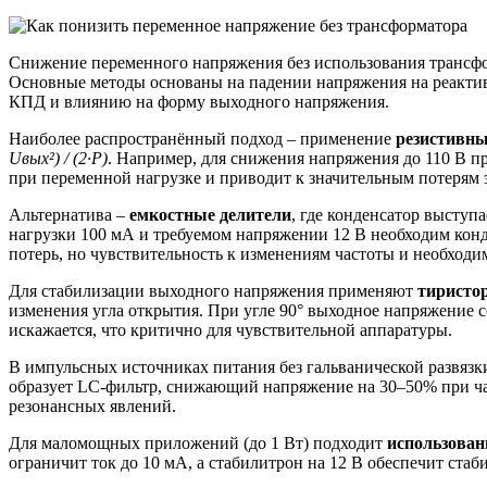
Снижение переменного напряжения без использования трансфор
Основные методы основаны на падении напряжения на реактив
КПД и влиянию на форму выходного напряжения.
Наиболее распространённый подход – применение
резистивны
Uвых²) / (2·P)
. Например, для снижения напряжения до 110 В п
при переменной нагрузке и приводит к значительным потерям 
Альтернатива –
емкостные делители
, где конденсатор выступ
нагрузки 100 мА и требуемом напряжении 12 В необходим конд
потерь, но чувствительность к изменениям частоты и необход
Для стабилизации выходного напряжения применяют
тиристо
изменения угла открытия. При угле 90° выходное напряжение со
искажается, что критично для чувствительной аппаратуры.
В импульсных источниках питания без гальванической развяз
образует LC-фильтр, снижающий напряжение на 30–50% при ча
резонансных явлений.
Для маломощных приложений (до 1 Вт) подходит
использован
ограничит ток до 10 мА, а стабилитрон на 12 В обеспечит ста