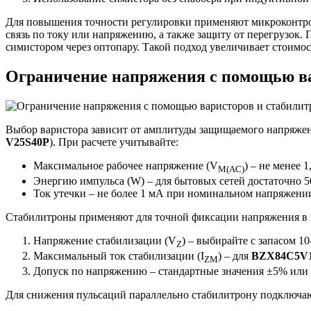
Для повышения точности регулировки применяют микроконтро
связь по току или напряжению, а также защиту от перегрузок. 
симистором через оптопару. Такой подход увеличивает стоимос
Ограничение напряжения с помощью ва
Выбор варистора зависит от амплитуды защищаемого напряжен
V25S40P
). При расчете учитывайте:
Максимальное рабочее напряжение (V
) – не менее 
M(AC)
Энергию импульса (W) – для бытовых сетей достаточно 
Ток утечки – не более 1 мА при номинальном напряжени
Стабилитроны применяют для точной фиксации напряжения в
Напряжение стабилизации (V
) – выбирайте с запасом 1
Z
Максимальный ток стабилизации (I
) – для
BZX84C5V
ZM
Допуск по напряжению – стандартные значения ±5% или
Для снижения пульсаций параллельно стабилитрону подключа