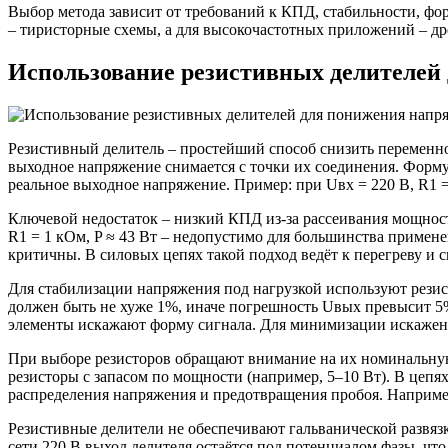
Выбор метода зависит от требований к КПД, стабильности, фо
– тиристорные схемы, а для высокочастотных приложений – др
Использование резистивных делителей
Резистивный делитель – простейший способ снизить переменно
выходное напряжение снимается с точки их соединения. Формула
реальное выходное напряжение. Пример: при Uвх = 220 В, R1 =
Ключевой недостаток – низкий КПД из-за рассеивания мощности
R1 = 1 кОм, P ≈ 43 Вт – недопустимо для большинства примен
критичны. В силовых цепях такой подход ведёт к перегреву и
Для стабилизации напряжения под нагрузкой используют рези
должен быть не хуже 1%, иначе погрешность Uвых превысит 5
элементы искажают форму сигнала. Для минимизации искажени
При выборе резисторов обращают внимание на их номинальную 
резисторы с запасом по мощности (например, 5–10 Вт). В цеп
распределения напряжения и предотвращения пробоя. Например,
Резистивные делители не обеспечивают гальванической развяз
сети 220 В выход делителя остаётся под потенциалом фазы, ч