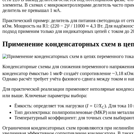
элементы. В схемах с микроконтроллерами делитель часто прим
делитель не превышал 1 мА.
Практический пример: делитель для питания светодиода от сети 2
кОм. Мощность на R1: (220 − 2)² / 11000 ≈ 4,3 Вт. Для надёж
подход применим только для индикаторных цепей с током до 2
Применение конденсаторных схем в цеп
Конденсаторные схемы для снижения переменного напряжения 
конденсатор ёмкостью 1 мкФ создаёт сопротивление ~3,18 кОм.
Однако расчёт требует учёта фазового сдвига между током и н
Для практической реализации применяют неполярные конденса
или выше. Ключевые параметры выбора:
Ёмкость: определяет ток нагрузки (
I = U/X
). Для тока 1
C
Тип диэлектрика: полипропиленовые (MKP) или металлиз
Температурный коэффициент: для точных схем выбирают
Ограничения конденсаторных схем проявляются при нелинейн
увеличивая эффективное сопротивление конденсатора. В таких 