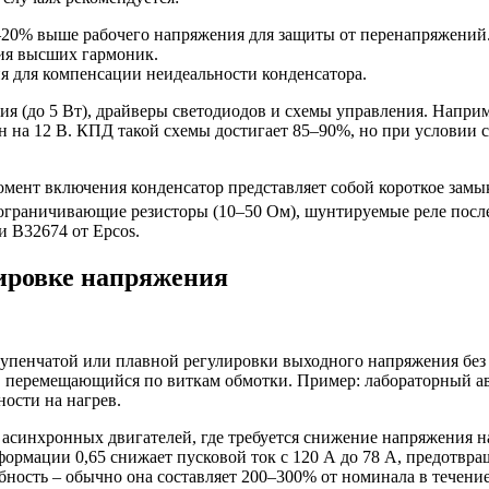
0–20% выше рабочего напряжения для защиты от перенапряжений
ия высших гармоник.
ия для компенсации неидеальности конденсатора.
до 5 Вт), драйверы светодиодов и схемы управления. Например
н на 12 В. КПД такой схемы достигает 85–90%, но при условии 
мент включения конденсатор представляет собой короткое замыка
граничивающие резисторы (10–50 Ом), шунтируемые реле после
и B32674 от Epcos.
лировке напряжения
упенчатой или плавной регулировки выходного напряжения без 
), перемещающийся по виткам обмотки. Пример: лабораторный 
ности на нагрев.
синхронных двигателей, где требуется снижение напряжения на
рмации 0,65 снижает пусковой ток с 120 А до 78 А, предотвращ
ность – обычно она составляет 200–300% от номинала в течение