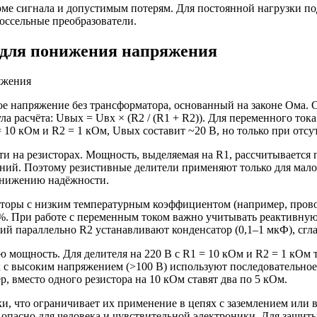
рме сигнала и допустимым потерям. Для постоянной нагрузки по
оссельные преобразователи.
 для понижения напряжения
е напряжение без трансформатора, основанный на законе Ома. С
 расчёта: Uвых = Uвх × (R2 / (R1 + R2)). Для переменного тока
 10 кОм и R2 = 1 кОм, Uвых составит ~20 В, но только при отсу
 на резисторах. Мощность, выделяемая на R1, рассчитывается по
ений. Поэтому резистивные делители применяют только для мало
 снижению надёжности.
сторы с низким температурным коэффициентом (например, пров
%. При работе с переменным током важно учитывать реактивну
й параллельно R2 устанавливают конденсатор (0,1–1 мкФ), сг
мощность. Для делителя на 220 В с R1 = 10 кОм и R2 = 1 кОм т
ях с высоким напряжением (>100 В) используют последовательно
 вместо одного резистора на 10 кОм ставят два по 5 кОм.
ки, что ограничивает их применение в цепях с заземлением или
то опасно для человека и чувствительной электроники. Для за