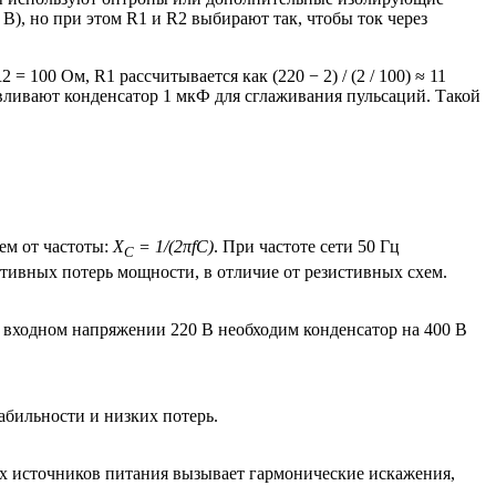
В), но при этом R1 и R2 выбирают так, чтобы ток через
 100 Ом, R1 рассчитывается как (220 − 2) / (2 / 100) ≈ 11
навливают конденсатор 1 мкФ для сглаживания пульсаций. Такой
ем от частоты:
X
= 1/(2πfC)
. При частоте сети 50 Гц
C
ктивных потерь мощности, в отличие от резистивных схем.
и входном напряжении 220 В необходим конденсатор на 400 В
бильности и низких потерь.
 источников питания вызывает гармонические искажения,