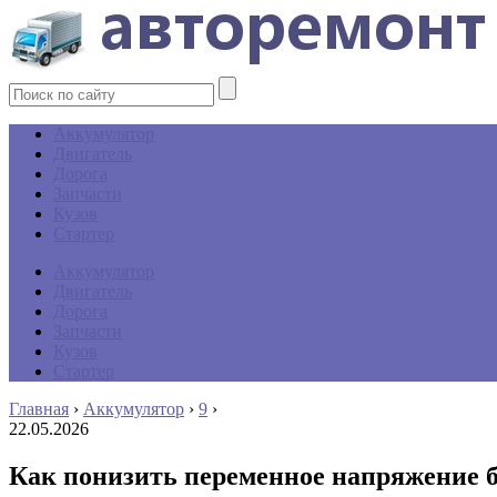
Аккумулятор
Двигатель
Дорога
Запчасти
Кузов
Стартер
Аккумулятор
Двигатель
Дорога
Запчасти
Кузов
Стартер
Главная
›
Аккумулятор
›
9
›
22.05.2026
Как понизить переменное напряжение 