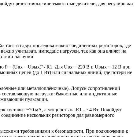
дойдут резистивные или емкостные делители, для регулировки
остоит из двух последовательно соединённых резисторов, где
 важно учитывать импеданс нагрузки, так как она влияет на
тствии нагрузки.
 P = (Uвх − Uвых)² / R1. Для Uвх = 220 В и Uвых = 12 В при
мощных цепей (до 1 Вт) или сигнальных линий, где потери не
олочные или металлоплёночные). Допуск сопротивлений
ю составляющую нагрузки: ёмкостные или индуктивные
лаживающий пульсации.
ок составит ~20 мА, а мощность на R1 – ~4 Вт. Подойдут
е соединение нескольких резисторов для равномерного
 высокими требованиями к безопасности. При подключении к
щиты используют оптроны или дополнительные изолирующие