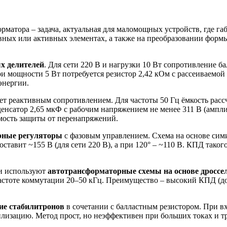
матора – задача, актуальная для маломощных устройств, где га
ных или активных элементах, а также на преобразовании формы
х делителей
. Для сети 220 В и нагрузки 10 Вт сопротивление б
ри мощности 5 Вт потребуется резистор 2,42 кОм с рассеиваемой
энергии.
ает реактивным сопротивлением. Для частоты 50 Гц ёмкость рас
енсатор 2,65 мкФ с рабочим напряжением не менее 311 В (ампли
имость защиты от перенапряжений.
рные регуляторы
с фазовым управлением. Схема на основе сими
ставит ~155 В (для сети 220 В), а при 120° – ~110 В. КПД тако
ки используют
автотрансформаторные схемы на основе дроссе
стоте коммутации 20–50 кГц. Преимущество – высокий КПД (до 
ие стабилитронов
в сочетании с балластным резистором. При в
билизацию. Метод прост, но неэффективен при больших токах и т