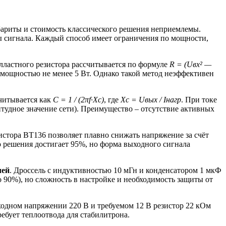
бариты и стоимость классического решения неприемлемы.
 сигнала. Каждый способ имеет ограничения по мощности,
алластного резистора рассчитывается по формуле
R = (Uвх² —
 мощностью не менее 5 Вт. Однако такой метод неэффективен
считывается как
C = 1 / (2πf·Xc)
, где
Xc = Uвых / Iнагр
. При токе
тудное значение сети). Преимущество – отсутствие активных
стора BT136 позволяет плавно снижать напряжение за счёт
го решения достигает 95%, но форма выходного сигнала
лей
. Дроссель с индуктивностью 10 мГн и конденсатором 1 мкФ
90%), но сложность в настройке и необходимость защиты от
ходном напряжении 220 В и требуемом 12 В резистор 22 кОм
ребует теплоотвода для стабилитрона.