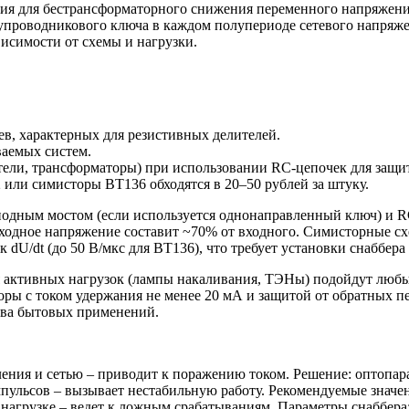
ия для бестрансформаторного снижения переменного напряжени
проводникового ключа в каждом полупериоде сетевого напряжен
исимости от схемы и нагрузки.
ев, характерных для резистивных делителей.
ваемых систем.
ели, трансформаторы) при использовании RC-цепочек для защи
или симисторы BT136 обходятся в 20–50 рублей за штуку.
 диодным мостом (если используется однонаправленный ключ) и
выходное напряжение составит ~70% от входного. Симисторные с
dU/dt (до 50 В/мкс для BT136), что требует установки снаббера 
активных нагрузок (лампы накаливания, ТЭНы) подойдут любые 
оры с током удержания не менее 20 мА и защитой от обратных
ства бытовых применений.
ления и сетью – приводит к поражению током. Решение: оптопа
льсов – вызывает нестабильную работу. Рекомендуемые значени
нагрузке – ведет к ложным срабатываниям. Параметры снаббера: