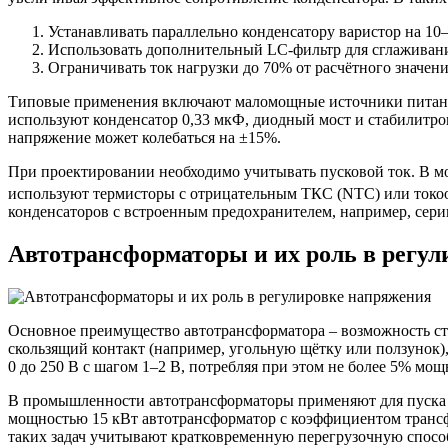
Устанавливать параллельно конденсатору варистор на 1
Использовать дополнительный LC-фильтр для сглаживан
Ограничивать ток нагрузки до 70% от расчётного значен
Типовые применения включают маломощные источники питания (
используют конденсатор 0,33 мкФ, диодный мост и стабилитро
напряжение может колебаться на ±15%.
При проектировании необходимо учитывать пусковой ток. В мо
используют термисторы с отрицательным ТКС (NTC) или токоо
конденсаторов с встроенным предохранителем, например, сери
Автотрансформаторы и их роль в регу
Основное преимущество автотрансформатора – возможность ст
скользящий контакт (например, угольную щётку или ползунок
0 до 250 В с шагом 1–2 В, потребляя при этом не более 5% мощ
В промышленности автотрансформаторы применяют для пуска а
мощностью 15 кВт автотрансформатор с коэффициентом трансфо
таких задач учитывают кратковременную перегрузочную способ