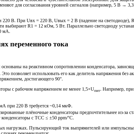
еняют для согласования уровней сигналов (например, 5 В → 3,3 
20 В. При Uвх = 220 В, Uвых = 2 В (падение на светодиоде), R2 =
ности выбирают R1 = 12 кОм, 5 Вт. Параллельно светодиоду уста
0 мА.
ях переменного тока
основаны на реактивном сопротивлении конденсатора, зависящ
 Это позволяет использовать его как делитель напряжения без а
апряжением, достигающего 90°.
торы с рабочим напряжением не менее 1,5×U
. Например, пр
пит
0 мА при 220 В требуется ~0,14 мкФ.
ированные плёночные конденсаторы предпочтительнее из-за ста
 конденсаторы с TCC ≤ ±50 ppm/°C.
ых нагрузках. Пульсирующий ток выпрямителей или импульсных
случаях рекомендуется: