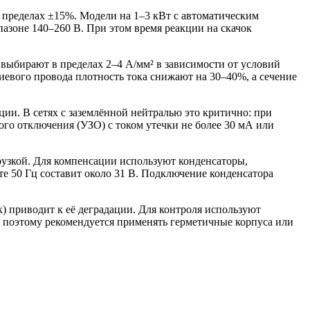
 пределах ±15%. Модели на 1–3 кВт с автоматическим
зоне 140–260 В. При этом время реакции на скачок
выбирают в пределах 2–4 А/мм² в зависимости от условий
иевого провода плотность тока снижают на 30–40%, а сечение
ции. В сетях с заземлённой нейтралью это критично: при
го отключения (УЗО) с током утечки не более 30 мА или
рузкой. Для компенсации используют конденсаторы,
те 50 Гц составит около 31 В. Подключение конденсатора
) приводит к её деградации. Для контроля используют
, поэтому рекомендуется применять герметичные корпуса или