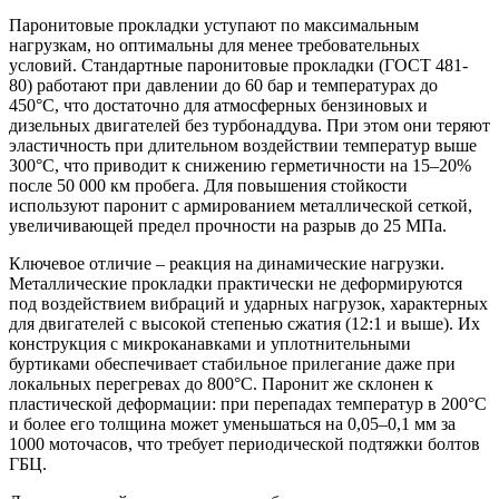
Паронитовые прокладки уступают по максимальным
нагрузкам, но оптимальны для менее требовательных
условий. Стандартные паронитовые прокладки (ГОСТ 481-
80) работают при давлении до 60 бар и температурах до
450°C, что достаточно для атмосферных бензиновых и
дизельных двигателей без турбонаддува. При этом они теряют
эластичность при длительном воздействии температур выше
300°C, что приводит к снижению герметичности на 15–20%
после 50 000 км пробега. Для повышения стойкости
используют паронит с армированием металлической сеткой,
увеличивающей предел прочности на разрыв до 25 МПа.
Ключевое отличие – реакция на динамические нагрузки.
Металлические прокладки практически не деформируются
под воздействием вибраций и ударных нагрузок, характерных
для двигателей с высокой степенью сжатия (12:1 и выше). Их
конструкция с микроканавками и уплотнительными
буртиками обеспечивает стабильное прилегание даже при
локальных перегревах до 800°C. Паронит же склонен к
пластической деформации: при перепадах температур в 200°C
и более его толщина может уменьшаться на 0,05–0,1 мм за
1000 моточасов, что требует периодической подтяжки болтов
ГБЦ.