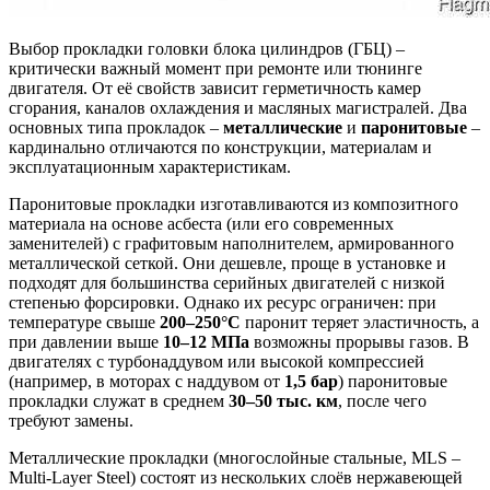
Выбор прокладки головки блока цилиндров (ГБЦ) –
критически важный момент при ремонте или тюнинге
двигателя. От её свойств зависит герметичность камер
сгорания, каналов охлаждения и масляных магистралей. Два
основных типа прокладок –
металлические
и
паронитовые
–
кардинально отличаются по конструкции, материалам и
эксплуатационным характеристикам.
Паронитовые прокладки изготавливаются из композитного
материала на основе асбеста (или его современных
заменителей) с графитовым наполнителем, армированного
металлической сеткой. Они дешевле, проще в установке и
подходят для большинства серийных двигателей с низкой
степенью форсировки. Однако их ресурс ограничен: при
температуре свыше
200–250°C
паронит теряет эластичность, а
при давлении выше
10–12 МПа
возможны прорывы газов. В
двигателях с турбонаддувом или высокой компрессией
(например, в моторах с наддувом от
1,5 бар
) паронитовые
прокладки служат в среднем
30–50 тыс. км
, после чего
требуют замены.
Металлические прокладки (многослойные стальные, MLS –
Multi-Layer Steel) состоят из нескольких слоёв нержавеющей