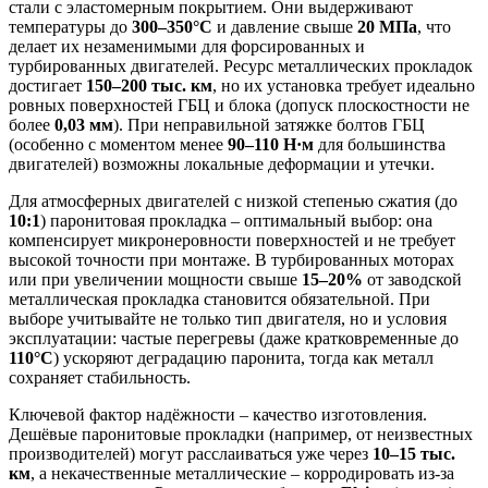
стали с эластомерным покрытием. Они выдерживают
температуры до
300–350°C
и давление свыше
20 МПа
, что
делает их незаменимыми для форсированных и
турбированных двигателей. Ресурс металлических прокладок
достигает
150–200 тыс. км
, но их установка требует идеально
ровных поверхностей ГБЦ и блока (допуск плоскостности не
более
0,03 мм
). При неправильной затяжке болтов ГБЦ
(особенно с моментом менее
90–110 Н·м
для большинства
двигателей) возможны локальные деформации и утечки.
Для атмосферных двигателей с низкой степенью сжатия (до
10:1
) паронитовая прокладка – оптимальный выбор: она
компенсирует микронеровности поверхностей и не требует
высокой точности при монтаже. В турбированных моторах
или при увеличении мощности свыше
15–20%
от заводской
металлическая прокладка становится обязательной. При
выборе учитывайте не только тип двигателя, но и условия
эксплуатации: частые перегревы (даже кратковременные до
110°C
) ускоряют деградацию паронита, тогда как металл
сохраняет стабильность.
Ключевой фактор надёжности – качество изготовления.
Дешёвые паронитовые прокладки (например, от неизвестных
производителей) могут расслаиваться уже через
10–15 тыс.
км
, а некачественные металлические – корродировать из-за