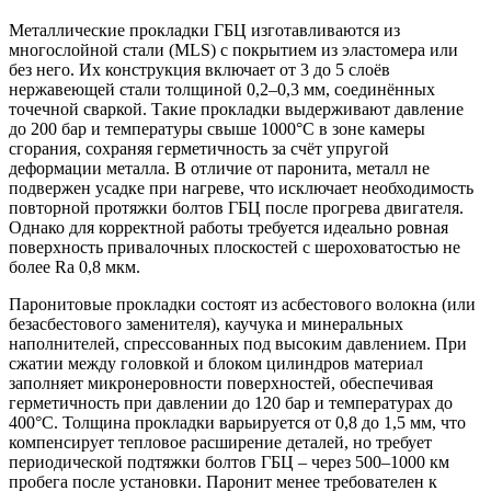
Металлические прокладки ГБЦ изготавливаются из
многослойной стали (MLS) с покрытием из эластомера или
без него. Их конструкция включает от 3 до 5 слоёв
нержавеющей стали толщиной 0,2–0,3 мм, соединённых
точечной сваркой. Такие прокладки выдерживают давление
до 200 бар и температуры свыше 1000°C в зоне камеры
сгорания, сохраняя герметичность за счёт упругой
деформации металла. В отличие от паронита, металл не
подвержен усадке при нагреве, что исключает необходимость
повторной протяжки болтов ГБЦ после прогрева двигателя.
Однако для корректной работы требуется идеально ровная
поверхность привалочных плоскостей с шероховатостью не
более Ra 0,8 мкм.
Паронитовые прокладки состоят из асбестового волокна (или
безасбестового заменителя), каучука и минеральных
наполнителей, спрессованных под высоким давлением. При
сжатии между головкой и блоком цилиндров материал
заполняет микронеровности поверхностей, обеспечивая
герметичность при давлении до 120 бар и температурах до
400°C. Толщина прокладки варьируется от 0,8 до 1,5 мм, что
компенсирует тепловое расширение деталей, но требует
периодической подтяжки болтов ГБЦ – через 500–1000 км
пробега после установки. Паронит менее требователен к