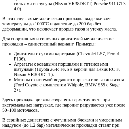
гильзами из чугуна (Nissan VR38DETT, Porsche 911 GT3
4.0).
В этих случаях металлическая прокладка выдерживает
температуры до 1000°C и давление до 200 бар без
деформации, что исключает прорыв газов и утечку масла.
Для спортивных и гоночных двигателей металлические
прокладки – единственный вариант. Примеры:
Двигатели с сухими картерами (Chevrolet LS7, Ferrari
F136).
Агрегаты с коваными поршнями и титановыми
шатунами (Toyota 2GR-FKS в версии для Lexus RC F,
Nissan VR30DDTT).
Моторы с системой водяного впрыска или закиси азота
(Ford Coyote с комплектом Whipple, BMW S55 с Stage
2+).
Здесь прокладка должна сохранять герметичность при
экстремальных нагрузках, где паронит разрушается уже после
50–100 моточасов.
В серийных двигателях с чугунными блоками и умеренным
наддувом (до 1.2 бар) металлические прокладки ставят при