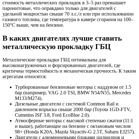
стоимость металлических прокладок в 3–5 раз превышает
паронитовые, что оправдано только для двигателей с
удельной мощностью свыше 70 л.с./л или при использовании
газового топлива, где температура в камере сгорания на 100–
150°C выше, чем на бензине.
В каких двигателях лучше ставить
металлическую прокладку ГБЦ
Металлические прокладки ГБЦ оптимальны для
высоконагруженных и форсированных двигателей, где
критичны термостойкость и механическая прочность. К таким
агрегатам относятся:
Турбированные бензиновые моторы с наддувом от 1.5
бар (например, VAG 2.0 TSI, BMW N54/N55, Mercedes
M133/M274).
Дизельные двигатели с системой Common Rail и
давлением впрыска свыше 2000 бар (Toyota 1GD-FTV,
Cummins ISF 3.8, Ford EcoBlue 2.0).
Атмосферные моторы с высокой степенью сжатия (11:1
и выше), работающие на бензине с октановым числом
98+ (Honda K20A, Mazda Skyactiv-G 2.5T, Subaru EJ257).
Двигатели с алюминиевыми блоками цилиндров и