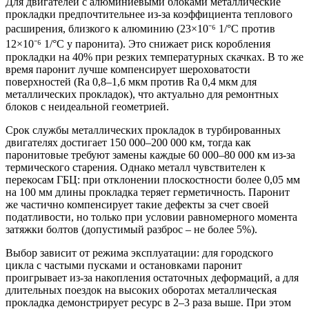
Для двигателей с алюминиевыми блоками металлические
прокладки предпочтительнее из-за коэффициента теплового
расширения, близкого к алюминию (23×10⁻⁶ 1/°C против
12×10⁻⁶ 1/°C у паронита). Это снижает риск коробления
прокладки на 40% при резких температурных скачках. В то же
время паронит лучше компенсирует шероховатости
поверхностей (Ra 0,8–1,6 мкм против Ra 0,4 мкм для
металлических прокладок), что актуально для ремонтных
блоков с неидеальной геометрией.
Срок службы металлических прокладок в турбированных
двигателях достигает 150 000–200 000 км, тогда как
паронитовые требуют замены каждые 60 000–80 000 км из-за
термического старения. Однако металл чувствителен к
перекосам ГБЦ: при отклонении плоскостности более 0,05 мм
на 100 мм длины прокладка теряет герметичность. Паронит
же частично компенсирует такие дефекты за счет своей
податливости, но только при условии равномерного момента
затяжки болтов (допустимый разброс – не более 5%).
Выбор зависит от режима эксплуатации: для городского
цикла с частыми пусками и остановками паронит
проигрывает из-за накопления остаточных деформаций, а для
длительных поездок на высоких оборотах металлическая
прокладка демонстрирует ресурс в 2–3 раза выше. При этом