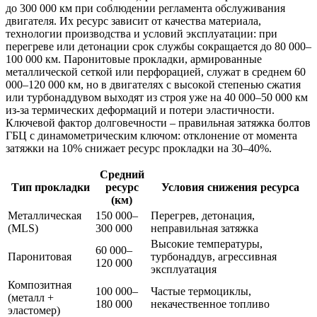
до 300 000 км при соблюдении регламента обслуживания
двигателя. Их ресурс зависит от качества материала,
технологии производства и условий эксплуатации: при
перегреве или детонации срок службы сокращается до 80 000–
100 000 км. Паронитовые прокладки, армированные
металлической сеткой или перфорацией, служат в среднем 60
000–120 000 км, но в двигателях с высокой степенью сжатия
или турбонаддувом выходят из строя уже на 40 000–50 000 км
из-за термических деформаций и потери эластичности.
Ключевой фактор долговечности – правильная затяжка болтов
ГБЦ с динамометрическим ключом: отклонение от момента
затяжки на 10% снижает ресурс прокладки на 30–40%.
Средний
Тип прокладки
ресурс
Условия снижения ресурса
(км)
Металлическая
150 000–
Перегрев, детонация,
(MLS)
300 000
неправильная затяжка
Высокие температуры,
60 000–
Паронитовая
турбонаддув, агрессивная
120 000
эксплуатация
Композитная
100 000–
Частые термоциклы,
(металл +
180 000
некачественное топливо
эластомер)