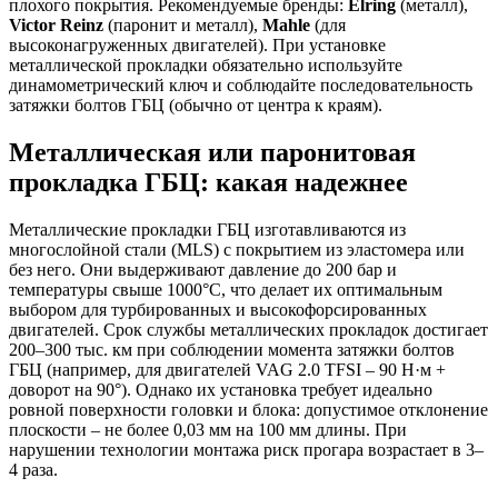
плохого покрытия. Рекомендуемые бренды:
Elring
(металл),
Victor Reinz
(паронит и металл),
Mahle
(для
высоконагруженных двигателей). При установке
металлической прокладки обязательно используйте
динамометрический ключ и соблюдайте последовательность
затяжки болтов ГБЦ (обычно от центра к краям).
Металлическая или паронитовая
прокладка ГБЦ: какая надежнее
Металлические прокладки ГБЦ изготавливаются из
многослойной стали (MLS) с покрытием из эластомера или
без него. Они выдерживают давление до 200 бар и
температуры свыше 1000°C, что делает их оптимальным
выбором для турбированных и высокофорсированных
двигателей. Срок службы металлических прокладок достигает
200–300 тыс. км при соблюдении момента затяжки болтов
ГБЦ (например, для двигателей VAG 2.0 TFSI – 90 Н·м +
доворот на 90°). Однако их установка требует идеально
ровной поверхности головки и блока: допустимое отклонение
плоскости – не более 0,03 мм на 100 мм длины. При
нарушении технологии монтажа риск прогара возрастает в 3–
4 раза.