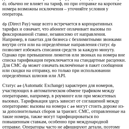
обычно не влияет на тариф, но при отправке на короткие
di
номера возможны исключения – уточняйте условия у
оператора.
(Direct Pay) чаще всего встречается в корпоративных
dp
тарифах и означает, что абонент оплачивает вызовы по
фиксированной ставке, независимо от направления.
Например, в пакетах для бизнеса с безлимитными звонками
внутри сети или на определённые направления статус
dp
позволяет избежать списания средств за каждую минуту.
Однако при превышении лимитов или звонках на номера вне
списка тарификация переключается на стандартные расценки.
Для СМС
может означать включённые в пакет сообщения
dp
или скидки на отправку, но только при использовании
определённых шлюзов или API.
Статус
(Automatic Exchange) характерен для номеров,
ae
участвующих в автоматическом обмене трафиком между
операторами, например, в роуминге или при межсетевых
вызовах. Тарификация здесь зависит от соглашений между
операторами: вызовы на номера с
могут стоить дороже из-
ae
за дополнительных сборов за транзит. СМС, отправленные на
такие номера, также могут тарифицироваться по
повышенным ставкам, особенно при международной
отправке. Операторы часто не афишируют детали, поэтому