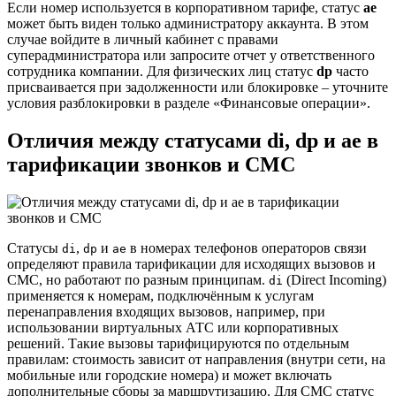
Если номер используется в корпоративном тарифе, статус
ae
может быть виден только администратору аккаунта. В этом
случае войдите в личный кабинет с правами
суперадминистратора или запросите отчет у ответственного
сотрудника компании. Для физических лиц статус
dp
часто
присваивается при задолженности или блокировке – уточните
условия разблокировки в разделе «Финансовые операции».
Отличия между статусами di, dp и ae в
тарификации звонков и СМС
Статусы
,
и
в номерах телефонов операторов связи
di
dp
ae
определяют правила тарификации для исходящих вызовов и
СМС, но работают по разным принципам.
(Direct Incoming)
di
применяется к номерам, подключённым к услугам
перенаправления входящих вызовов, например, при
использовании виртуальных АТС или корпоративных
решений. Такие вызовы тарифицируются по отдельным
правилам: стоимость зависит от направления (внутри сети, на
мобильные или городские номера) и может включать
дополнительные сборы за маршрутизацию. Для СМС статус