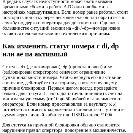
В редких случаях недоступность может быть вызвана
временными сбоями в работе АТС или ошибками в
настройках маршрутизации. Если номер ранее работал, стоит
повторить попытку через несколько часов или обратиться в
службу поддержки оператора для диагностики. Однако в
большинстве ситуаций звонки на «di»/»dp»-номера извне
остаются невозможными по техническим причинам.
Как изменить статус номера с di, dp
или ae на активный
Статусы
(деактивирован),
(приостановлен) и
di
dp
ae
(заблокирован оператором) означают ограничение
функциональности номера. Чтобы вернуть его в активное
состояние, действуйте по алгоритму, соответствующему
причине блокировки. Первым шагом всегда проверяйте
баланс: для статуса
часто достаточно пополнить счёт на
di
минимальную сумму (от 10 до 50 рублей в зависимости от
оператора). Если номер приостановлен за неуплату (
),
dp
потребуется погасить задолженность полностью – уточните
сумму через личный кабинет или USSD-запрос *100#.
Для статуса
причиной блокировки обычно становится
ae
нарушение правил оператора: подозрение в мошенничестве,