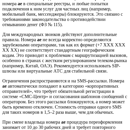
номера
ae
в специальные реестры, и любые попытки
подключения к ним услуг для частных лиц (например,
мобильный банк, мессенджеры) блокируются. Это связано с
требованиями законодательства о противодействии
отмыванию денег (ФЗ № 115).
Для международных звонков действуют дополнительные
правила. Номера
ae
не всегда корректно определяются
зарубежными операторами, так как их формат (+7 XXX XXX
XX XX) не соответствует стандартным географическим
кодам. Это приводит к проблемам с маршрутизацией вызовов,
особенно в странах с жестким регулированием телеком-рынка
(например, Китай, ОАЭ). Рекомендуется использовать SIP-
шлюзы или виртуальные АТС для стабильной связи.
Ограничения распространяются и на SMS-рассылки. Номера
ae
автоматически попадают в категорию «корпоративных
отправителей», что требует обязательной регистрации в
системе «СМС-Центр» и согласования шаблонов сообщений с
оператором. Без этого рассылки блокируются, а номер может
быть временно отключен. Стоимость отправки одного SMS
для таких номеров в 1,5–2 раза выше, чем для обычных.
При смене владельца номера
ae
процедура переоформления
занимает от 10 до 30 рабочих дней и требует повторного