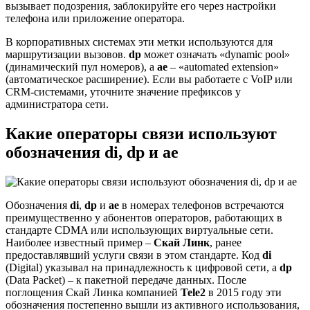
вызывает подозрения, заблокируйте его через настройки
телефона или приложение оператора.
В корпоративных системах эти метки используются для
маршрутизации вызовов.
dp
может означать «dynamic pool»
(динамический пул номеров), а
ae
– «automated extension»
(автоматическое расширение). Если вы работаете с VoIP или
CRM-системами, уточните значение префиксов у
администратора сети.
Какие операторы связи используют
обозначения di, dp и ae
Обозначения
di
,
dp
и
ae
в номерах телефонов встречаются
преимущественно у абонентов операторов, работающих в
стандарте CDMA или использующих виртуальные сети.
Наиболее известный пример –
Скай Линк
, ранее
предоставлявший услуги связи в этом стандарте. Код
di
(Digital) указывал на принадлежность к цифровой сети, а
dp
(Data Packet) – к пакетной передаче данных. После
поглощения Скай Линка компанией
Tele2
в 2015 году эти
обозначения постепенно вышли из активного использования,