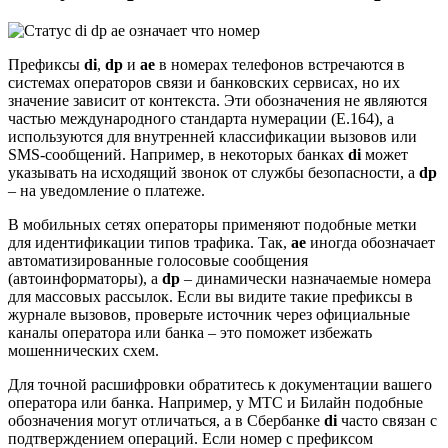
Префиксы
di
,
dp
и
ae
в номерах телефонов встречаются в
системах операторов связи и банковских сервисах, но их
значение зависит от контекста. Эти обозначения не являются
частью международного стандарта нумерации (E.164), а
используются для внутренней классификации вызовов или
SMS-сообщений. Например, в некоторых банках
di
может
указывать на исходящий звонок от службы безопасности, а
dp
– на уведомление о платеже.
В мобильных сетях операторы применяют подобные метки
для идентификации типов трафика. Так,
ae
иногда обозначает
автоматизированные голосовые сообщения
(автоинформаторы), а
dp
– динамически назначаемые номера
для массовых рассылок. Если вы видите такие префиксы в
журнале вызовов, проверьте источник через официальные
каналы оператора или банка – это поможет избежать
мошеннических схем.
Для точной расшифровки обратитесь к документации вашего
оператора или банка. Например, у МТС и Билайн подобные
обозначения могут отличаться, а в Сбербанке
di
часто связан с
подтверждением операций. Если номер с префиксом