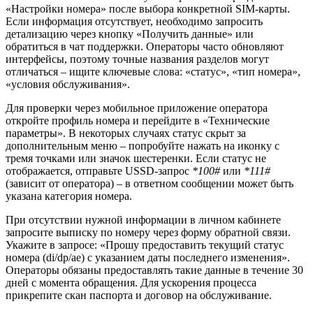
«Настройки номера» после выбора конкретной SIM-карты.
Если информация отсутствует, необходимо запросить
детализацию через кнопку «Получить данные» или
обратиться в чат поддержки. Операторы часто обновляют
интерфейсы, поэтому точные названия разделов могут
отличаться – ищите ключевые слова: «статус», «тип номера»,
«условия обслуживания».
Для проверки через мобильное приложение оператора
откройте профиль номера и перейдите в «Технические
параметры». В некоторых случаях статус скрыт за
дополнительным меню – попробуйте нажать на иконку с
тремя точками или значок шестеренки. Если статус не
отображается, отправьте USSD-запрос
*100#
или
*111#
(зависит от оператора) – в ответном сообщении может быть
указана категория номера.
При отсутствии нужной информации в личном кабинете
запросите выписку по номеру через форму обратной связи.
Укажите в запросе: «Прошу предоставить текущий статус
номера (di/dp/ae) с указанием даты последнего изменения».
Операторы обязаны предоставлять такие данные в течение 30
дней с момента обращения. Для ускорения процесса
прикрепите скан паспорта и договор на обслуживание.