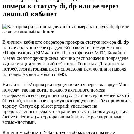
номера к статусу di, dp или ae через
личный кабинет
В личном кабинете оператора проверка статуса номера
di
,
dp
или
ae
доступна через раздел «Управление номером» или
«Информация о SIM-карте». На платформах МТС, Билайн и
МегаФон этот функционал обычно расположен в подразделе
«Детализация услуг» либо «Статус абонента». Для доступа
потребуется авторизация с использованием логина и пароля
или одноразового кода из SMS.
На сайте Tele2 проверка осуществляется через вкладку «Мои
номера», где напротив каждого активного номера
отображается его текущий статус. Если номер помечен как
di
(direct in), это означает прямую входящую связь без привязки к
тарифу. Статус
dp
(direct prepaid) указывает на
предоплаченный режим с ограниченным набором услуг, а
ae
(active enterprise) – корпоративный тариф с расширенными
возможностями.
В личном кабинете Yota статус отображается в разделе