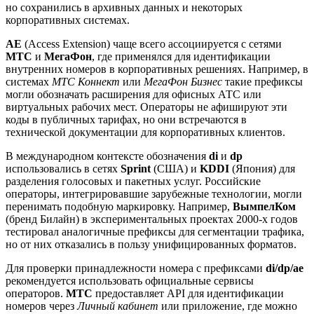
но сохранились в архивных данных и некоторых
корпоративных системах.
AE
(Access Extension) чаще всего ассоциируется с сетями
МТС
и
МегаФон
, где применялся для идентификации
внутренних номеров в корпоративных решениях. Например, в
системах
МТС Коннект
или
МегаФон Бизнес
такие префиксы
могли обозначать расширения для офисных АТС или
виртуальных рабочих мест. Операторы не афишируют эти
коды в публичных тарифах, но они встречаются в
технической документации для корпоративных клиентов.
В международном контексте обозначения
di
и
dp
использовались в сетях
Sprint
(США) и
KDDI
(Япония) для
разделения голосовых и пакетных услуг. Российские
операторы, интегрировавшие зарубежные технологии, могли
перенимать подобную маркировку. Например,
ВымпелКом
(бренд Билайн) в экспериментальных проектах 2000-х годов
тестировал аналогичные префиксы для сегментации трафика,
но от них отказались в пользу унифицированных форматов.
Для проверки принадлежности номера с префиксами
di/dp/ae
рекомендуется использовать официальные сервисы
операторов.
МТС
предоставляет API для идентификации
номеров через
Личный кабинет
или приложение, где можно