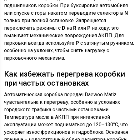
подшипников коробки. При буксировке автомобиля
или спуске с горы накатом переводите селектор в
N
только при полной остановке. Запрещается
переключать режимы с
D
на
R
или
P
на ходу: это
вызывает механические повреждения АКПП. Для
парковки всегда используйте
P
с затянутым ручником,
особенно на уклонах, чтобы снять нагрузку с
парковочного механизма.
Как избежать перегрева коробки
при частых остановках
Автоматическая коробка передач Daewoo Matiz
чувствительна к перегреву, особенно в условиях
городского трафика с частыми остановками.
Температура масла в АКПП при интенсивной
эксплуатации может подниматься до 120–130°C, что
ускоряет износ фрикционов и гидроблока. Основная
причина – недостаточный обдув радиатора коробки,