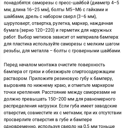
понадобятся: саморезы с пресс-шайбой (диаметр 4–5
мм, длина 16–25 мм), болты М5–М6 с гайками и
шайбами, дрель с набором сверл (3–6 мм),
шуруповерт, отвертка, рулетка, маркер, наждачная
бумага (зерно 120–220) и герметик для наружных
работ. Выбор метизов зависит от материала бампера:
для пластика используйте саморезы с мелким шагом
резьбы, для металла – болты с гроверными шайбами.
Перед началом монтажа очистите поверхность
бампера от грязи и обезжирьте спиртосодержащим
раствором. Приложите резиновую губу к бамперу,
выровняв по нижнему краю, и отметьте маркером
точки крепления. Расстояние между саморезами не
должно превышать 150–200 мм для равномерного
распределения нагрузки. Если губа имеет заводские
отверстия, совместите их с метками; при их отсутствии
просверлите отверстия в губе и бампере
одновременно, используя сверло на 0,5 мм тоньше