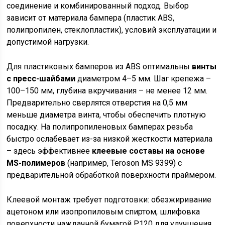
соединение и комбинированный подход. Выбор
зависит от материала бампера (пластик ABS,
полипропилен, стеклопластик), условий эксплуатации и
допустимой нагрузки.
Для пластиковых бамперов из ABS оптимальны
винты
с пресс-шайбами
диаметром 4–5 мм. Шаг крепежа –
100–150 мм, глубина вкручивания – не менее 12 мм.
Предварительно сверлятся отверстия на 0,5 мм
меньше диаметра винта, чтобы обеспечить плотную
посадку. На полипропиленовых бамперах резьба
быстро ослабевает из-за низкой жесткости материала
– здесь эффективнее
клеевые составы на основе
MS-полимеров
(например, Teroson MS 9399) с
предварительной обработкой поверхности праймером.
Клеевой монтаж требует подготовки: обезжиривание
ацетоном или изопропиловым спиртом, шлифовка
поверхности наждачной бумагой P120 для улучшения