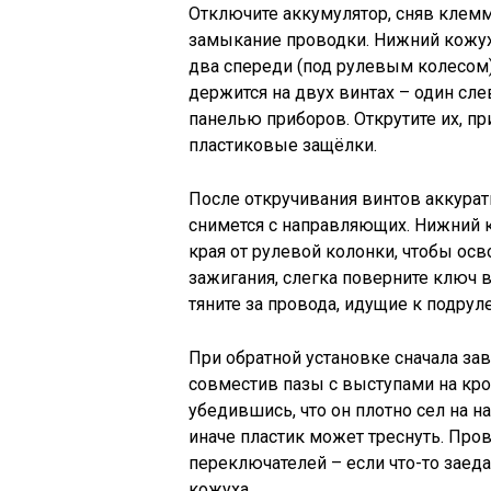
Отключите аккумулятор, сняв клемм
замыкание проводки. Нижний кожух 
два спереди (под рулевым колесом)
держится на двух винтах – один сле
панелью приборов. Открутите их, п
пластиковые защёлки.
После откручивания винтов аккуратн
снимется с направляющих. Нижний к
края от рулевой колонки, чтобы ос
зажигания, слегка поверните ключ в
тяните за провода, идущие к подру
При обратной установке сначала за
совместив пазы с выступами на кро
убедившись, что он плотно сел на н
иначе пластик может треснуть. Про
переключателей – если что-то заеда
кожуха.