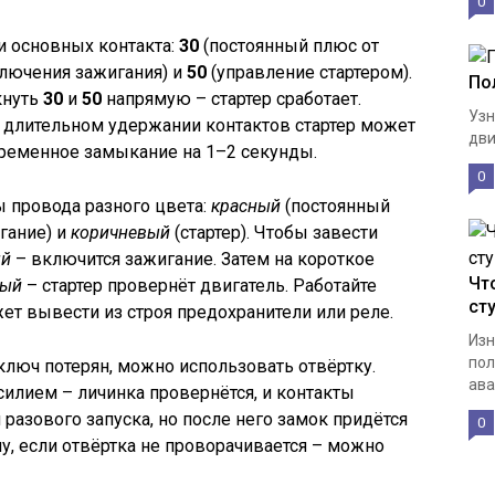
0
и основных контакта:
30
(постоянный плюс от
ключения зажигания) и
50
(управление стартером).
По
кнуть
30
и
50
напрямую – стартер сработает.
Узн
и длительном удержании контактов стартер может
дви
временное замыкание на 1–2 секунды.
0
 провода разного цвета:
красный
(постоянный
гание) и
коричневый
(стартер). Чтобы завести
ый
– включится зажигание. Затем на короткое
Чт
вый
– стартер провернёт двигатель. Работайте
ст
ет вывести из строя предохранители или реле.
Изн
пол
ключ потерян, можно использовать отвёртку.
ава
усилием – личинка провернётся, и контакты
 разового запуска, но после него замок придётся
0
у, если отвёртка не проворачивается – можно