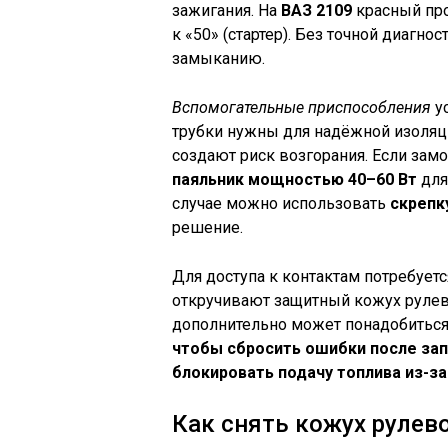
зажигания. На
ВАЗ 2109
красный пров
к «50» (стартер). Без точной диагно
замыканию.
Вспомогательные приспособления
ус
трубки нужны для надёжной изоляц
создают риск возгорания. Если зам
паяльник мощностью 40–60 Вт
для
случае можно использовать
скрепк
решение.
Для доступа к контактам потребует
откручивают защитный кожух рулев
дополнительно может понадобитьс
чтобы сбросить ошибки после зап
блокировать подачу топлива из-за
Как снять кожух рулев