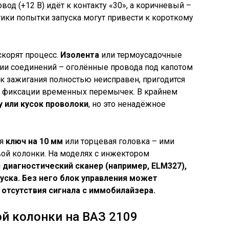
од (+12 В) идёт к контакту «30», а коричневый –
стики попытки запуска могут привести к короткому
корят процесс.
Изолента
или термоусадочные
ии соединений – оголённые провода под капотом
ок зажигания полностью неисправен, пригодится
 фиксации временных перемычек. В крайнем
у или кусок проволоки
, но это ненадёжное
ся
ключ на 10 мм
или торцевая головка – ими
ой колонки. На моделях с инжектором
я
диагностический сканер (например,
ELM327
),
уска. Без него блок управления может
 отсутствия сигнала с иммобилайзера.
ой колонки на ВАЗ 2109