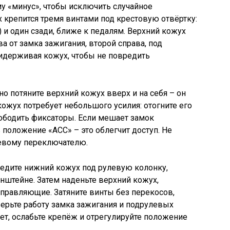
у «минус», чтобы исключить случайное
крепится тремя винтами под крестовую отвёртку:
 и один сзади, ближе к педалям. Верхний кожух
ва от замка зажигания, второй справа, под
ридерживая кожух, чтобы не повредить
о потяните верхний кожух вверх и на себя – он
ожух потребует небольшого усилия: отогните его
вободить фиксаторы. Если мешает замок
 положение «ACC» – это облегчит доступ. Не
левому переключателю.
ведите нижний кожух под рулевую колонку,
нштейне. Затем наденьте верхний кожух,
аправляющие. Затяните винты без перекосов,
верьте работу замка зажигания и подрулевых
ет, ослабьте крепёж и отрегулируйте положение