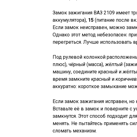
Замок зажигания ВАЗ 2109 имеет тр
аккумулятора),
15
(питание после в
Если замок неисправен, можно зам
Однако этот метод небезопасен: пр
перегреться. Лучше использовать 
Под рулевой колонкой расположены
плюс),
чёрный
(масса),
жёлтый
(зажи
машину, соедините
красный
и
жёлт
время замкните
красный
и
коричне
аккуратно: короткое замыкание мож
Если замок зажигания исправен, но 
Вставьте её в замок и поверните с 
замкнутся. Этот способ подходит для
менять. Не пытайтесь применять сил
сломать механизм.