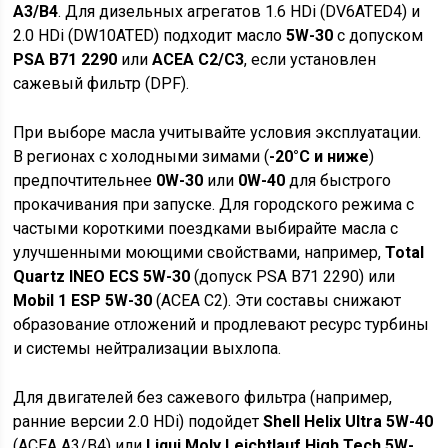
A3/B4
. Для дизельных агрегатов 1.6 HDi (DV6ATED4) и
2.0 HDi (DW10ATED) подходит масло
5W-30
с допуском
PSA B71 2290
или
ACEA C2/C3
, если установлен
сажевый фильтр (DPF).
При выборе масла учитывайте условия эксплуатации.
В регионах с холодными зимами (
-20°C и ниже
)
предпочтительнее
0W-30
или
0W-40
для быстрого
прокачивания при запуске. Для городского режима с
частыми короткими поездками выбирайте масла с
улучшенными моющими свойствами, например,
Total
Quartz INEO ECS 5W-30
(допуск PSA B71 2290) или
Mobil 1 ESP 5W-30
(ACEA C2). Эти составы снижают
образование отложений и продлевают ресурс турбины
и системы нейтрализации выхлопа.
Для двигателей без сажевого фильтра (например,
ранние версии 2.0 HDi) подойдет
Shell Helix Ultra 5W-40
(ACEA A3/B4) или
Liqui Moly Leichtlauf High Tech 5W-