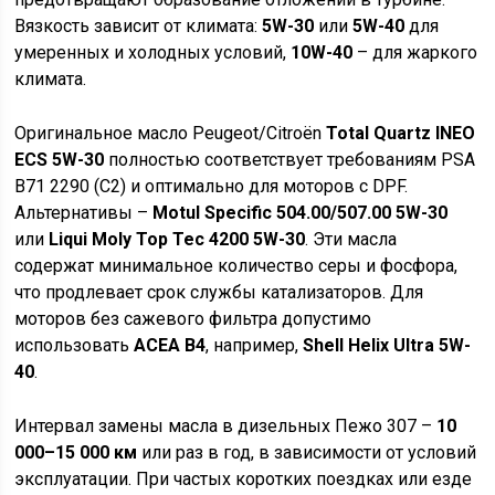
Вязкость зависит от климата:
5W-30
или
5W-40
для
умеренных и холодных условий,
10W-40
– для жаркого
климата.
Оригинальное масло Peugeot/Citroën
Total Quartz INEO
ECS 5W-30
полностью соответствует требованиям PSA
B71 2290 (C2) и оптимально для моторов с DPF.
Альтернативы –
Motul Specific 504.00/507.00 5W-30
или
Liqui Moly Top Tec 4200 5W-30
. Эти масла
содержат минимальное количество серы и фосфора,
что продлевает срок службы катализаторов. Для
моторов без сажевого фильтра допустимо
использовать
ACEA B4
, например,
Shell Helix Ultra 5W-
40
.
Интервал замены масла в дизельных Пежо 307 –
10
000–15 000 км
или раз в год, в зависимости от условий
эксплуатации. При частых коротких поездках или езде