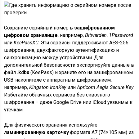
Сохраните серийный номер в
зашифрованном
цифровом хранилище
, например,
Bitwarden
,
1Password
или
KeePassXC
. Эти сервисы поддерживают AES-256
шифрование, двухфакторную аутентификацию и
синхронизацию между устройствами. Для
дополнительной безопасности экспортируйте данные в
файл
.kdbx
(KeePass) и храните его на зашифрованном
USB-накопителе с аппаратным шифрованием,
например,
Kingston IronKey
или
Apricorn Aegis Secure Key
.
Избегайте облачных сервисов без сквозного
шифрования – даже Google Drive или iCloud уязвимы к
утечкам.
Для физического хранения используйте
ламинированную карточку
формата A7 (74×105 мм) из