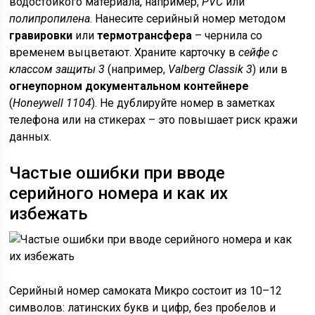
водостойкого материала, например,
PVC
или
полипропилена
. Нанесите серийный номер методом
гравировки
или
термотрансфера
– чернила со
временем выцветают. Храните карточку в
сейфе с
классом защиты 3
(например,
Valberg Classik 3
) или в
огнеупорном документальном контейнере
(
Honeywell 1104
). Не дублируйте номер в заметках
телефона или на стикерах – это повышает риск кражи
данных.
Частые ошибки при вводе
серийного номера и как их
избежать
Серийный номер самоката Микро состоит из 10–12
символов: латинских букв и цифр, без пробелов и