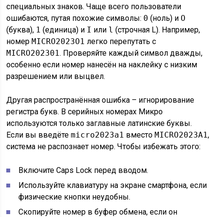
специальных знаков. Чаще всего пользователи
ошибаются, путая похожие символы:
0
(ноль) и
O
(буква),
1
(единица) и
I
или
l
(строчная L). Например,
номер
MICRO2023O1
легко перепутать с
MICRO202301
. Проверяйте каждый символ дважды,
особенно если номер нанесён на наклейку с низким
разрешением или выцвел.
Другая распространённая ошибка – игнорирование
регистра букв. В серийных номерах Микро
используются только заглавные латинские буквы.
Если вы введёте
micro2023a1
вместо
MICRO2023A1
,
система не распознает номер. Чтобы избежать этого:
Включите Caps Lock перед вводом.
Используйте клавиатуру на экране смартфона, если
физические кнопки неудобны.
Скопируйте номер в буфер обмена, если он