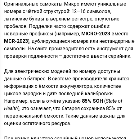
Оригинальные самокаты Микро имеют уникальные
номера с чёткой структурой: 12–16 символов,
латинские буквы в верхнем регистре, отсутствие
пробелов. Подделки часто содержат ошибки:
неверные префиксы (например,
MICRO-2023
вместо
MCR-2023
), дублирующиеся номера или нестандартные
символы. На сайте производителя есть инструмент для
проверки подлинности – достаточно ввести серийник.
Для электрических моделей по номеру доступны
данные о батарее. В системе производителя хранится
информация о ёмкости аккумулятора, количестве
циклов зарядки и дате последней калибровки.
Например, если в отчёте указано
85% SOH
(
State of
Health
), это означает, что батарея сохранила 85% от
первоначальной ёмкости. Такие данные важны для
оценки остаточного ресурса.
При краже или утере серийный номер используется