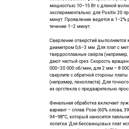
мощностью 10–15 Вт с длиной волн
экспериментально: для Positiv 20 п
минут. Проявление ведется в 1–2% р
течение 1–2 минут.
Сверление отверстий выполняется 
диаметром 0,6–3 мм. Для плат с ме
твердосплавные свёрла (например, 
дают чистый срез. Скорость вращени
000–20 000 об/мин, для 2 мм – 8 00
сверлите с обратной стороны платы
(например, пенопласта). Для точно
из оргстекла с предварительно пр
Финальная обработка включает луж
вариант – сплав Розе (60% олова, 3
94–98°C, который наносится паяль
лопатки. Для бессвинцовых плат исп