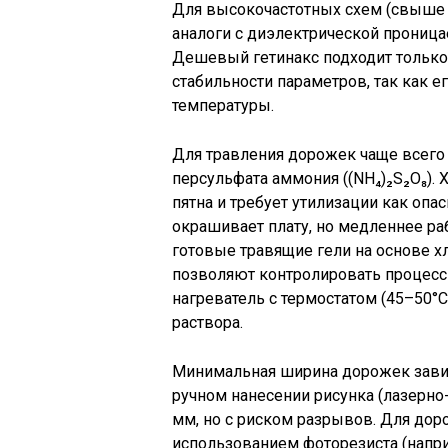
Для высокочастотных схем (свыше 
аналоги с диэлектрической проница
Дешевый гетинакс подходит только
стабильности параметров, так как е
температуры.
Для травления дорожек чаще всего 
персульфата аммония ((NH₄)₂S₂O₈).
пятна и требует утилизации как опа
окрашивает плату, но медленнее раб
готовые травящие гели на основе хл
позволяют контролировать процесс 
нагреватель с термостатом (45–50
раствора.
Минимальная ширина дорожек завис
ручном нанесении рисунка (лазерно-
мм, но с риском разрывов. Для дор
использованием фоторезиста (напри