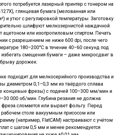
этого потребуется лазерный принтер с тонером на
127X), глянцевая бумага (мелованная или
²) и утюг с регулировкой температуры. Заготовку
варительно шлифуют мелкозернистой наждачной
т ацетоном или изопропиловым спиртом. Печать
и с разрешением не ниже 600 dpi, после чего
пературе 180–200°C в течение 40–60 секунд под
избегать смещения бумаги – даже микросдвиг в
обрыву дорожек.
ке подходит для мелкосерийного производства и
ы диаметром 0,1–0,3 мм из твёрдого сплава
ые концевые фрезы) с подачей 100–300 мм/мин и
–30 000 об/мин. Глубина резания не должна
е фреза сломается или вырвет фольгу. Перед
а рабочем столе вакуумным присосом или
рамму (например, FlatCAM) настраивают с учётом
лат с шагом 0,5 мм и менее рекомендуется
озиционирования не хуже ±0,01 мм.