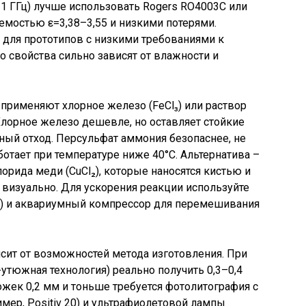
1 ГГц) лучше использовать Rogers RO4003C или
емостью ε=3,38–3,55 и низкими потерями.
 для прототипов с низкими требованиями к
го свойства сильно зависят от влажности и
применяют хлорное железо (FeCl₃) или раствор
 Хлорное железо дешевле, но оставляет стойкие
сный отход. Персульфат аммония безопаснее, не
отает при температуре ниже 40°C. Альтернатива –
орида меди (CuCl₂), которые наносятся кистью и
визуально. Для ускорения реакции используйте
°C) и аквариумный компрессор для перемешивания
ит от возможностей метода изготовления. При
утюжная технология) реально получить 0,3–0,4
ожек 0,2 мм и тоньше требуется фотолитография с
мер, Positiv 20) и ультрафиолетовой лампы