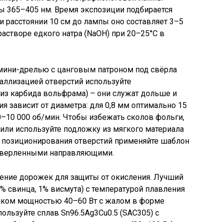
ы 365–405 нм. Время экспозиции подбирается
ри расстоянии 10 см до лампы оно составляет 3–5
астворе едкого натра (NaOH) при 20–25°C в
мини-дрелью с цанговым патроном под свёрла
таллизацией отверстий используйте
из карбида вольфрама) – они служат дольше и
я зависит от диаметра: для 0,8 мм оптимально 15
0–10 000 об/мин. Чтобы избежать сколов фольги,
 или используйте подложку из мягкого материала
го позиционирования отверстий применяйте шаблон
осверленными направляющими.
ение дорожек для защиты от окисления. Лучший
9% свинца, 1% висмута) с температурой плавления
ником мощностью 40–60 Вт с жалом в форме
ользуйте сплав Sn96.5Ag3Cu0.5 (SAC305) с