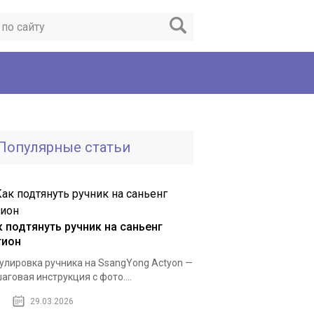
Популярные статьи
к подтянуть ручник на саньенг
тион
улировка ручника на SsangYong Actyon —
аговая инструкция с фото....
29.03.2026