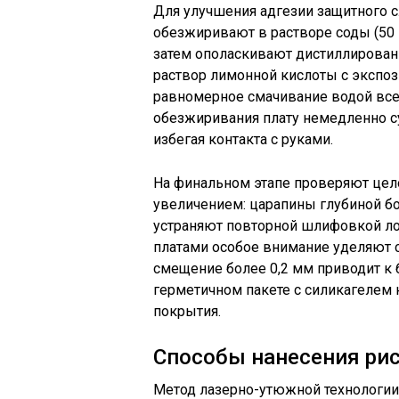
Для улучшения адгезии защитного сл
обезжиривают в растворе соды (50 г
затем ополаскивают дистиллирован
раствор лимонной кислоты с экспоз
равномерное смачивание водой всей
обезжиривания плату немедленно су
избегая контакта с руками.
На финальном этапе проверяют цел
увеличением: царапины глубиной бо
устраняют повторной шлифовкой ло
платами особое внимание уделяют 
смещение более 0,2 мм приводит к б
герметичном пакете с силикагелем 
покрытия.
Способы нанесения рис
Метод лазерно-утюжной технологии 