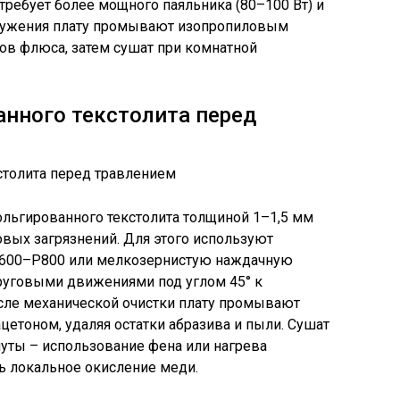
требует более мощного паяльника (80–100 Вт) и
 лужения плату промывают изопропиловым
ков флюса, затем сушат при комнатной
нного текстолита перед
льгированного текстолита толщиной 1–1,5 мм
вых загрязнений. Для этого используют
 P600–P800 или мелкозернистую наждачную
круговыми движениями под углом 45° к
ле механической очистки плату промывают
цетоном, удаляя остатки абразива и пыли. Сушат
уты – использование фена или нагрева
ь локальное окисление меди.