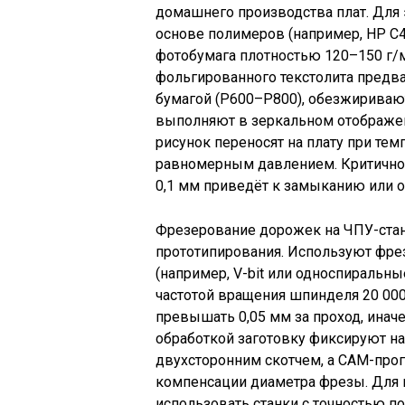
домашнего производства плат. Для 
основе полимеров (например, HP C4
фотобумага плотностью 120–150 г/м
фольгированного текстолита пред
бумагой (P600–P800), обезжириваю
выполняют в зеркальном отображени
рисунок переносят на плату при тем
равномерным давлением. Критично 
0,1 мм приведёт к замыканию или 
Фрезерование дорожек на ЧПУ-стан
прототипирования. Используют фрез
(например, V-bit или односпиральн
частотой вращения шпинделя 20 000
превышать 0,05 мм за проход, инач
обработкой заготовку фиксируют н
двухсторонним скотчем, а CAM-прог
компенсации диаметра фрезы. Для п
использовать станки с точностью п