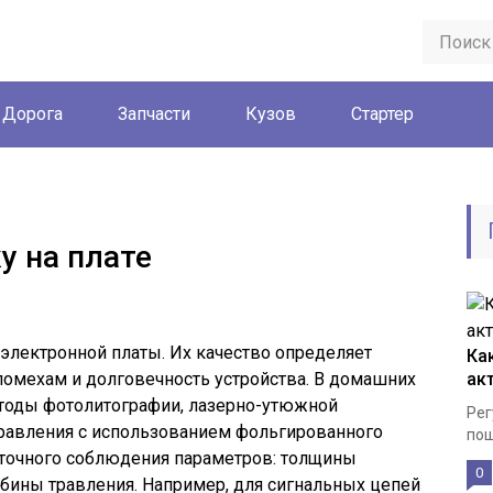
Дорога
Запчасти
Кузов
Стартер
у на плате
электронной платы. Их качество определяет
Ка
помехам и долговечность устройства. В домашних
ак
тоды фотолитографии, лазерно-утюжной
Рег
травления с использованием фольгированного
пош
 точного соблюдения параметров: толщины
0
бины травления. Например, для сигнальных цепей