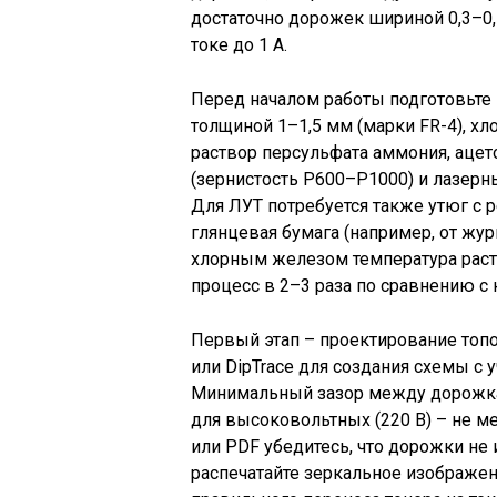
достаточно дорожек шириной 0,3–0,
токе до 1 А.
Перед началом работы подготовьте
толщиной 1–1,5 мм (марки FR-4), хл
раствор персульфата аммония, аце
(зернистость P600–P1000) и лазерны
Для ЛУТ потребуется также утюг с 
глянцевая бумага (например, от жур
хлорным железом температура раст
процесс в 2–3 раза по сравнению с
Первый этап – проектирование топо
или DipTrace для создания схемы с
Минимальный зазор между дорожкам
для высоковольтных (220 В) – не ме
или PDF убедитесь, что дорожки не
распечатайте зеркальное изображен