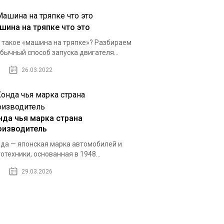
шина на тряпке что это
 такое «машина на тряпке»? Разбираем
бычный способ запуска двигателя...
26.03.2022
нда чья марка страна
оизводитель
да — японская марка автомобилей и
отехники, основанная в 1948...
29.03.2026