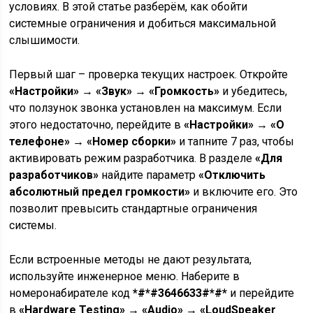
условиях. В этой статье разберём, как обойти
системные ограничения и добиться максимальной
слышимости.
Первый шаг – проверка текущих настроек. Откройте
«Настройки» → «Звук» → «Громкость»
и убедитесь,
что ползунок звонка установлен на максимум. Если
этого недостаточно, перейдите в
«Настройки» → «О
телефоне» → «Номер сборки»
и тапните 7 раз, чтобы
активировать режим разработчика. В разделе
«Для
разработчиков»
найдите параметр
«Отключить
абсолютный предел громкости»
и включите его. Это
позволит превысить стандартные ограничения
системы.
Если встроенные методы не дают результата,
используйте инженерное меню. Наберите в
номеронабирателе код
*#*#3646633#*#*
и перейдите
в
«Hardware Testing» → «Audio» → «LoudSpeaker