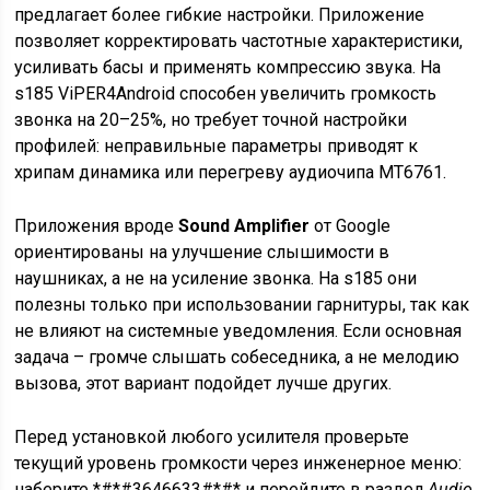
предлагает более гибкие настройки. Приложение
позволяет корректировать частотные характеристики,
усиливать басы и применять компрессию звука. На
s185 ViPER4Android способен увеличить громкость
звонка на 20–25%, но требует точной настройки
профилей: неправильные параметры приводят к
хрипам динамика или перегреву аудиочипа MT6761.
Приложения вроде
Sound Amplifier
от Google
ориентированы на улучшение слышимости в
наушниках, а не на усиление звонка. На s185 они
полезны только при использовании гарнитуры, так как
не влияют на системные уведомления. Если основная
задача – громче слышать собеседника, а не мелодию
вызова, этот вариант подойдет лучше других.
Перед установкой любого усилителя проверьте
текущий уровень громкости через инженерное меню:
наберите *#*#3646633#*#* и перейдите в раздел
Audio