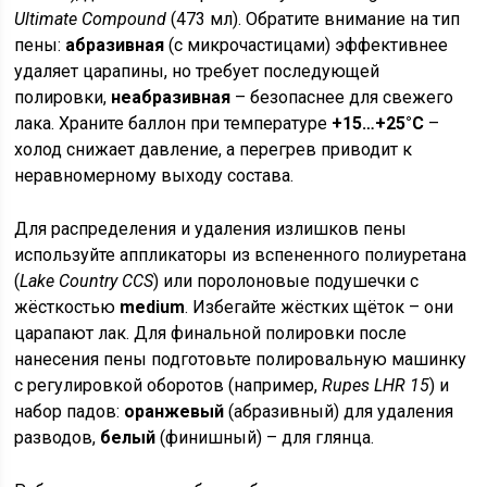
Ultimate Compound
(473 мл). Обратите внимание на тип
пены:
абразивная
(с микрочастицами) эффективнее
удаляет царапины, но требует последующей
полировки,
неабразивная
– безопаснее для свежего
лака. Храните баллон при температуре
+15…+25°C
–
холод снижает давление, а перегрев приводит к
неравномерному выходу состава.
Для распределения и удаления излишков пены
используйте аппликаторы из вспененного полиуретана
(
Lake Country CCS
) или поролоновые подушечки с
жёсткостью
medium
. Избегайте жёстких щёток – они
царапают лак. Для финальной полировки после
нанесения пены подготовьте полировальную машинку
с регулировкой оборотов (например,
Rupes LHR 15
) и
набор падов:
оранжевый
(абразивный) для удаления
разводов,
белый
(финишный) – для глянца.