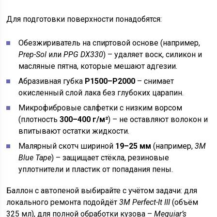
Для подготовки поверхности понадобятся:
Обезжириватель на спиртовой основе (например,
Prep-Sol
или
PPG DX330
) – удаляет воск, силикон и
масляные пятна, которые мешают адгезии.
Абразивная губка
P1500–P2000
– снимает
окисленный слой лака без глубоких царапин.
Микрофибровые салфетки с низким ворсом
(плотность
300–400 г/м²
) – не оставляют волокон и
впитывают остатки жидкости.
Малярный скотч шириной
19–25 мм
(например,
3M
Blue Tape
) – защищает стёкла, резиновые
уплотнители и пластик от попадания пены.
Баллон с автопеной выбирайте с учётом задачи: для
локального ремонта подойдёт
3M Perfect-It III
(объём
325 мл), для полной обработки кузова –
Meguiar’s