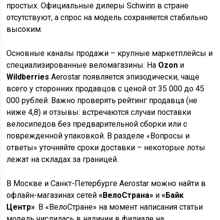
простых. Официальные дилеры Schwinn в стране
отсутствуют, а спрос на модель сохраняется стабильно
высоким.
Основные каналы продажи – крупные маркетплейсы и
специализированные веломагазины. На
Ozon
и
Wildberries
Aerostar появляется эпизодически, чаще
всего у сторонних продавцов с ценой от 35 000 до 45
000 рублей. Важно проверять рейтинг продавца (не
ниже 4,8) и отзывы: встречаются случаи поставки
велосипедов без предварительной сборки или с
поврежденной упаковкой. В разделе «Вопросы и
ответы» уточняйте сроки доставки – некоторые лоты
лежат на складах за границей.
В Москве и Санкт-Петербурге Aerostar можно найти в
офлайн-магазинах сетей
«ВелоСтрана»
и
«Байк
Центр»
. В «ВелоСтране» на момент написания статьи
модель числилась в наличии в филиале на