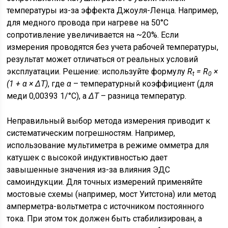
температуры из-за эффекта Джоуля-Ленца. Например,
для медного провода при нагреве на 50°C
сопротивление увеличивается на ~20%. Если
измерения проводятся без учета рабочей температуры,
результат может отличаться от реальных условий
эксплуатации. Решение: используйте формулу
R
= R
×
t
0
(1 + α × ΔT)
, где
α
– температурный коэффициент (для
меди 0,00393 1/°C), а
ΔT
– разница температур.
Неправильный выбор метода измерения приводит к
систематическим погрешностям. Например,
использование мультиметра в режиме омметра для
катушек с высокой индуктивностью дает
завышенные значения из-за влияния ЭДС
самоиндукции. Для точных измерений применяйте
мостовые схемы (например, мост Уитстона) или метод
амперметра-вольтметра с источником постоянного
тока. При этом ток должен быть стабилизирован, а