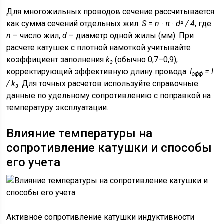
Для многожильных проводов сечение рассчитывается
как сумма сечений отдельных жил:
S = n · π · d² / 4
, где
n
– число жил,
d
– диаметр одной жилы (мм). При
расчете катушек с плотной намоткой учитывайте
коэффициент заполнения
k
(обычно 0,7–0,9),
з
корректирующий эффективную длину провода:
l
= l
эфф
/ k
. Для точных расчетов используйте справочные
з
данные по удельному сопротивлению с поправкой на
температуру эксплуатации.
Влияние температуры на
сопротивление катушки и способы
его учета
Активное сопротивление катушки индуктивности