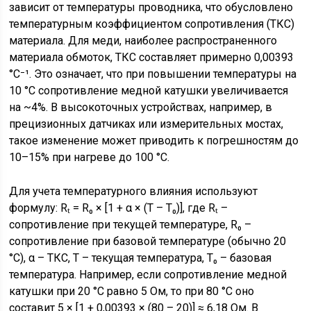
зависит от температуры проводника, что обусловлено
температурным коэффициентом сопротивления (ТКС)
материала. Для меди, наиболее распространенного
материала обмоток, ТКС составляет примерно 0,00393
°C⁻¹. Это означает, что при повышении температуры на
10 °C сопротивление медной катушки увеличивается
на ~4%. В высокоточных устройствах, например, в
прецизионных датчиках или измерительных мостах,
такое изменение может приводить к погрешностям до
10–15% при нагреве до 100 °C.
Для учета температурного влияния используют
формулу: Rₜ = R₀ × [1 + α × (T – T₀)], где Rₜ –
сопротивление при текущей температуре, R₀ –
сопротивление при базовой температуре (обычно 20
°C), α – ТКС, T – текущая температура, T₀ – базовая
температура. Например, если сопротивление медной
катушки при 20 °C равно 5 Ом, то при 80 °C оно
составит 5 × [1 + 0,00393 × (80 – 20)] ≈ 6,18 Ом. В