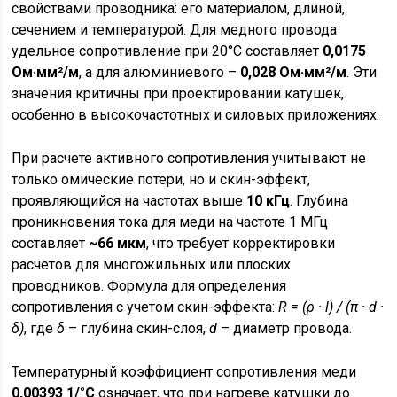
свойствами проводника: его материалом, длиной,
сечением и температурой. Для медного провода
удельное сопротивление при 20°C составляет
0,0175
Ом·мм²/м
, а для алюминиевого –
0,028 Ом·мм²/м
. Эти
значения критичны при проектировании катушек,
особенно в высокочастотных и силовых приложениях.
При расчете активного сопротивления учитывают не
только омические потери, но и скин-эффект,
проявляющийся на частотах выше
10 кГц
. Глубина
проникновения тока для меди на частоте 1 МГц
составляет
~66 мкм
, что требует корректировки
расчетов для многожильных или плоских
проводников. Формула для определения
сопротивления с учетом скин-эффекта:
R = (ρ · l) / (π · d ·
δ)
, где
δ
– глубина скин-слоя,
d
– диаметр провода.
Температурный коэффициент сопротивления меди
0,00393 1/°C
означает, что при нагреве катушки до