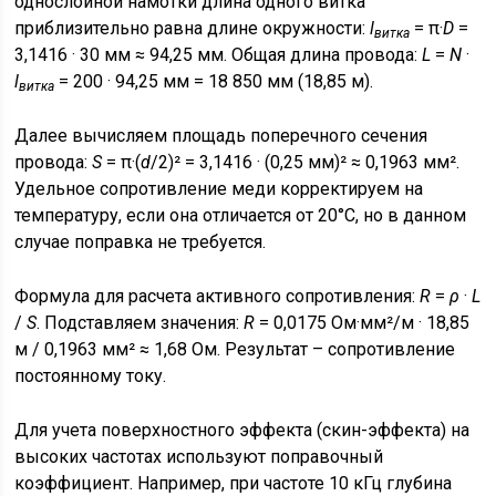
однослойной намотки длина одного витка
приблизительно равна длине окружности:
l
= π·
D
=
витка
3,1416 · 30 мм ≈ 94,25 мм. Общая длина провода:
L
=
N
·
l
= 200 · 94,25 мм = 18 850 мм (18,85 м).
витка
Далее вычисляем площадь поперечного сечения
провода:
S
= π·(
d
/2)² = 3,1416 · (0,25 мм)² ≈ 0,1963 мм².
Удельное сопротивление меди корректируем на
температуру, если она отличается от 20°C, но в данном
случае поправка не требуется.
Формула для расчета активного сопротивления:
R
=
ρ
·
L
/
S
. Подставляем значения:
R
= 0,0175 Ом·мм²/м · 18,85
м / 0,1963 мм² ≈ 1,68 Ом. Результат – сопротивление
постоянному току.
Для учета поверхностного эффекта (скин-эффекта) на
высоких частотах используют поправочный
коэффициент. Например, при частоте 10 кГц глубина