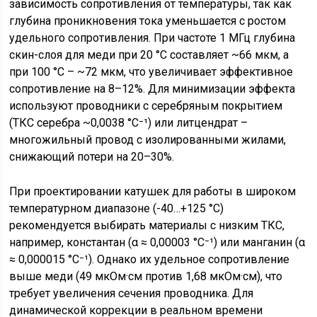
зависимость сопротивления от температуры, так как
глубина проникновения тока уменьшается с ростом
удельного сопротивления. При частоте 1 МГц глубина
скин-слоя для меди при 20 °C составляет ~66 мкм, а
при 100 °C – ~72 мкм, что увеличивает эффективное
сопротивление на 8–12%. Для минимизации эффекта
используют проводники с серебряным покрытием
(ТКС серебра ~0,0038 °C⁻¹) или литцендрат –
многожильный провод с изолированными жилами,
снижающий потери на 20–30%.
При проектировании катушек для работы в широком
температурном диапазоне (-40…+125 °C)
рекомендуется выбирать материалы с низким ТКС,
например, константан (α ≈ 0,00003 °C⁻¹) или манганин (α
≈ 0,000015 °C⁻¹). Однако их удельное сопротивление
выше меди (49 мкОм·см против 1,68 мкОм·см), что
требует увеличения сечения проводника. Для
динамической коррекции в реальном времени