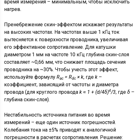
время измерения – минимальным, чтобы исключить
нагрев.
Пренебрежение скин-эффектом искажает результаты
на высоких частотах. На частотах выше 1 кГц ток
вытесняется к поверхности проводника, увеличивая
его эффективное сопротивление. Для катушки
диаметром 1 мм на частоте 10 кГц глубина скин-слоя
составляет ~0,66 мм, что снижает площадь сечения
проводника на ~30%. Чтобы учесть этот эффект,
используйте формулу
R
= R
× k
, где
k
–
ac
dc
коэффициент, зависящий от частоты и диаметра
4
провода (для круглого провода
k ≈ 1 + (d/4δ)
/3
, где
δ
–
глубина скин-слоя).
Нестабильность источника питания во время
измерений – еще один источник погрешностей.
Колебания тока на ±5% приводят к аналогичной
погрешности в расчетах сопротивления. Решение: