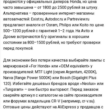
продаются у официальных дилеров Honda, но цена
часто завышена – от 1800 до 2500 рублей за штуку.
Альтернатива – проверенные интернет-магазины
автозапчастей: Exist.ru, Autodoc.ru и Partreview.ru
предлагают аналоги от Osram, Philips или Koito по цене
500–1200 рублей с гарантией 1–2 года. На Avito и
Дроме встречаются б/у оригиналы в хорошем
состоянии за 800–1500 рублей, но требуют проверки
перед покупкой.
Для экономии без потери качества выбирайте лампы с
маркировкой «For Honda» или «OEM equivalent» у
производителей: MTF Light (серия Argentum, 4200K),
Narva (Range Power 5000K) или Bosch (Gigalight Plus
120). Избегайте дешёвых брендов вроде «Neolux» или
«Tungsram» – они быстро выгорают. Перед заказом
сверяйте артикул с каталогом на сайте производителя
или форумах владельцев CR-V (например, cr-v.su).
Оптовые цены действуют на AliExpress у продавцов с