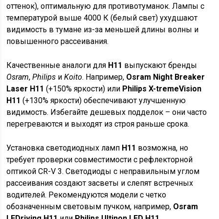
оттенок), оптимальную для противотуманок. Лампы с
температурой выше 4000 К (белый свет) ухудшают
видимость в тумане из-за меньшей длины волны и
повышенного рассеивания.
Качественные аналоги для
H11
выпускают бренды
Osram
,
Philips
и
Koito
. Например,
Osram Night Breaker
Laser H11
(+150% яркости) или
Philips X-tremeVision
H11
(+130% яркости) обеспечивают улучшенную
видимость. Избегайте дешевых подделок – они часто
перегреваются и выходят из строя раньше срока.
Установка светодиодных ламп
H11
возможна, но
требует проверки совместимости с рефлекторной
оптикой CR-V 3. Светодиоды с неправильным углом
рассеивания создают засветы и слепят встречных
водителей. Рекомендуются модели с четко
обозначенным световым пучком, например,
Osram
LEDriving H11
или
Philips Ultinon LED H11
.