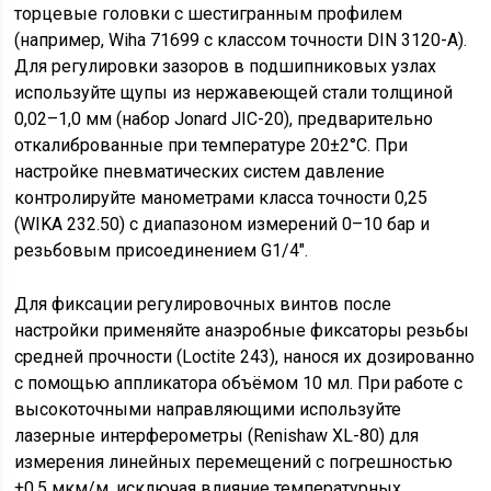
торцевые головки с шестигранным профилем
(например, Wiha 71699 с классом точности DIN 3120-A).
Для регулировки зазоров в подшипниковых узлах
используйте щупы из нержавеющей стали толщиной
0,02–1,0 мм (набор Jonard JIC-20), предварительно
откалиброванные при температуре 20±2°C. При
настройке пневматических систем давление
контролируйте манометрами класса точности 0,25
(WIKA 232.50) с диапазоном измерений 0–10 бар и
резьбовым присоединением G1/4″.
Для фиксации регулировочных винтов после
настройки применяйте анаэробные фиксаторы резьбы
средней прочности (Loctite 243), нанося их дозированно
с помощью аппликатора объёмом 10 мл. При работе с
высокоточными направляющими используйте
лазерные интерферометры (Renishaw XL-80) для
измерения линейных перемещений с погрешностью
±0,5 мкм/м, исключая влияние температурных