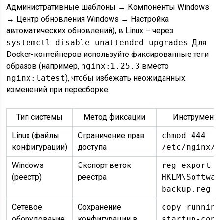
Административные шаблоны → Компоненты Windows
→ Центр обновления Windows → Настройка
автоматических обновлений), в Linux – через
systemctl disable unattended-upgrades
. Для
Docker-контейнеров используйте фиксированные теги
образов (например,
nginx:1.25.3
вместо
nginx:latest
), чтобы избежать неожиданных
изменений при пересборке.
Тип системы
Метод фиксации
Инструмент
Linux (файлы
Ограничение прав
chmod 444
конфигурации)
доступа
/etc/nginx/
Windows
Экспорт веток
reg export
(реестр)
реестра
HKLM\Softwa
backup.reg
Сетевое
Сохранение
copy runnin
оборудование
конфигурации в
startup-con