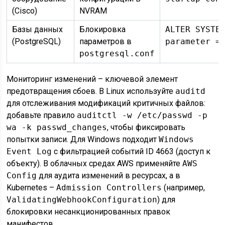
(Cisco)
NVRAM
Базы данных
Блокировка
ALTER SYSTE
(PostgreSQL)
параметров в
parameter =
postgresql.conf
Мониторинг изменений – ключевой элемент
предотвращения сбоев. В Linux используйте
auditd
для отслеживания модификаций критичных файлов:
добавьте правило
auditctl -w /etc/passwd -p
wa -k passwd_changes
, чтобы фиксировать
попытки записи. Для Windows подходит
Windows
Event Log
с фильтрацией событий ID 4663 (доступ к
объекту). В облачных средах AWS применяйте
AWS
Config
для аудита изменений в ресурсах, а в
Kubernetes –
Admission Controllers
(например,
ValidatingWebhookConfiguration
) для
блокировки несанкционированных правок
манифестов.