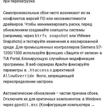
при перезагрузке.
Самопроизвольные сбои часто возникают из-за
конфликтов версий ПО или несовместимости
драйверов. Чтобы минимизировать риски, перед
обновлением создавайте снапшоты системы
(например, через
btrfs snapshot
или VMware
Snapshots) и тестируйте изменения в изолированной
среде. Для промышленных контроллеров Siemens S7-
1200/1500 используйте функцию «Защита от записи» в
TIA Portal, блокирующую случайные модификации
программы. В веб-серверах Apache фиксируйте
параметры в
.htaccess
с директивой
AllowOverride None
, запрещающей
переопределение настроек.
Автоматические обновления – частая причина сбоев.
Отключите их для критичных компонентов: в Windows
через
gpedit.msc
(Конфигурация компьютера →