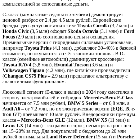
комплектацией за сопоставимые деньги.
C-класс (компактные седаны и хэтчбеки) демонстрирует
ценовой разброс от 2,4 до 4,5 млн рублей. Европейские
бренды здесь уступают азиатским:
Toyota Corolla
(3,2 млн) и
Honda Civic
(3,5 млн) обходят
Skoda Octavia
(3,1 млн) и
Ford
Focus
(2,9 млн) по соотношению цены и оснащения.
Премиальные версии с гибридными силовыми установками,
например
Toyota Prius
(4,1 млн), добавляют 30–40% к базовой
стоимости, но окупаются за счёт экономии топлива. В D-
классе (семейные автомобили) доминируют кроссоверы:
Toyota RAV4
(3,8 млн),
Hyundai Tucson
(3,6 млн) и
Volkswagen Tiguan
(4,2 млн), где китайские производители
(
Changan CS75 Plus
– 2,9 млн) предлагают альтернативу с
аналогичным функционалом.
Люксовый сегмент (E-класс и выше) в 2024 году сместился в
сторону электромобилей и гибридов.
Mercedes-Benz E-Class
начинается от 7,5 млн рублей,
BMW 5 Series
– от 6,8 млн, а
Audi A6
– от 7,2 млн, но их электрические версии (
EQE
,
i5
,
e-
tron GT
) превышают 10 млн рублей. Внедорожники премиум-
класса –
Mercedes-Benz GLE
(12 млн),
BMW X5
(11 млн) и
Lexus LX
(14 млн) – сохраняют спрос, несмотря на рост цен
на 15–20% за год. Для покупателей с бюджетом до 20 млн
рублей оптимальны
Land Rover Defender
(15 млн) и
Porsche