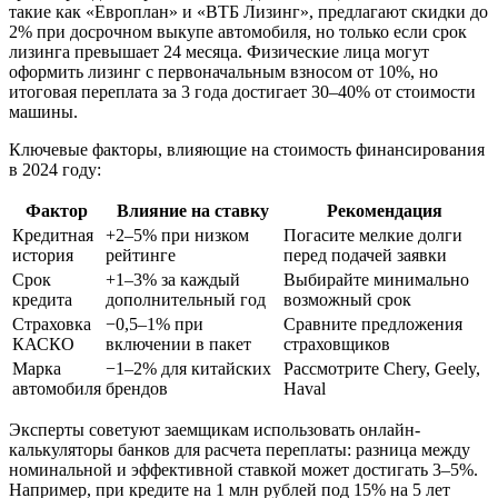
такие как «Европлан» и «ВТБ Лизинг», предлагают скидки до
2% при досрочном выкупе автомобиля, но только если срок
лизинга превышает 24 месяца. Физические лица могут
оформить лизинг с первоначальным взносом от 10%, но
итоговая переплата за 3 года достигает 30–40% от стоимости
машины.
Ключевые факторы, влияющие на стоимость финансирования
в 2024 году:
Фактор
Влияние на ставку
Рекомендация
Кредитная
+2–5% при низком
Погасите мелкие долги
история
рейтинге
перед подачей заявки
Срок
+1–3% за каждый
Выбирайте минимально
кредита
дополнительный год
возможный срок
Страховка
−0,5–1% при
Сравните предложения
КАСКО
включении в пакет
страховщиков
Марка
−1–2% для китайских
Рассмотрите Chery, Geely,
автомобиля
брендов
Haval
Эксперты советуют заемщикам использовать онлайн-
калькуляторы банков для расчета переплаты: разница между
номинальной и эффективной ставкой может достигать 3–5%.
Например, при кредите на 1 млн рублей под 15% на 5 лет