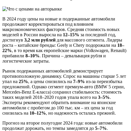
В 2024 году цены на новые и подержанные автомобили
продолжают корректироваться под влиянием
макроэкономических факторов. Средняя стоимость новых
моделей в России выросла на
12–15%
за последний год,
достигнув
3,2 млн рублей
для массового сегмента. Лидеры
роста – китайские бренды: Geely и Chery подорожали на
18–
22%
, в то время как европейские марки (Volkswagen, Renault)
прибавили
8–10%
. Причина – девальвация рубля и
логистические затраты.
Рынок подержанных автомобилей демонстрирует
противоположную динамику. Спрос на машины старше 5 лет
упал на
25%
, а цены снизились на
7–9%
из-за переизбытка
предложений. Однако сегмент премиум-авто (BMW 5 серии,
Mercedes-Benz E-класса) сохранил стабильность: стоимость
таких моделей 2018–2020 годов упала всего на
3–5%
.
Эксперты рекомендуют обратить внимание на японские
автомобили с пробегом до 100 тыс. км – их цена за год
снизилась на
10–12%
, но надежность осталась прежней.
Прогноз на второе полугодие 2024 года: новые автомобили
продолжат дорожать, но темпы замедлятся до
5–7%
.