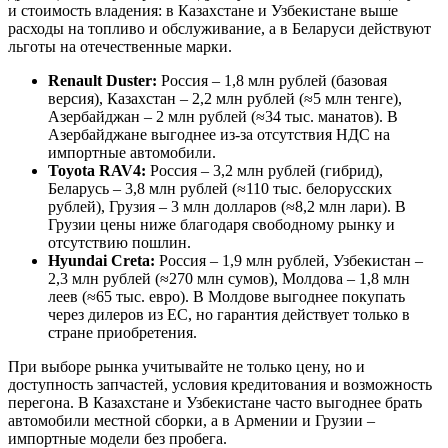
и стоимость владения: в Казахстане и Узбекистане выше
расходы на топливо и обслуживание, а в Беларуси действуют
льготы на отечественные марки.
Renault Duster:
Россия – 1,8 млн рублей (базовая
версия), Казахстан – 2,2 млн рублей (≈5 млн тенге),
Азербайджан – 2 млн рублей (≈34 тыс. манатов). В
Азербайджане выгоднее из-за отсутствия НДС на
импортные автомобили.
Toyota RAV4:
Россия – 3,2 млн рублей (гибрид),
Беларусь – 3,8 млн рублей (≈110 тыс. белорусских
рублей), Грузия – 3 млн долларов (≈8,2 млн лари). В
Грузии цены ниже благодаря свободному рынку и
отсутствию пошлин.
Hyundai Creta:
Россия – 1,9 млн рублей, Узбекистан –
2,3 млн рублей (≈270 млн сумов), Молдова – 1,8 млн
леев (≈65 тыс. евро). В Молдове выгоднее покупать
через дилеров из ЕС, но гарантия действует только в
стране приобретения.
При выборе рынка учитывайте не только цену, но и
доступность запчастей, условия кредитования и возможность
перегона. В Казахстане и Узбекистане часто выгоднее брать
автомобили местной сборки, а в Армении и Грузии –
импортные модели без пробега.