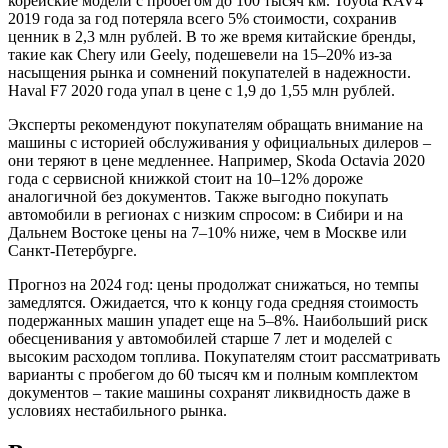
корейские модели с пробегом до 100 тысяч км. Toyota RAV4
2019 года за год потеряла всего 5% стоимости, сохранив
ценник в 2,3 млн рублей. В то же время китайские бренды,
такие как Chery или Geely, подешевели на 15–20% из-за
насыщения рынка и сомнений покупателей в надежности.
Haval F7 2020 года упал в цене с 1,9 до 1,55 млн рублей.
Эксперты рекомендуют покупателям обращать внимание на
машины с историей обслуживания у официальных дилеров –
они теряют в цене медленнее. Например, Skoda Octavia 2020
года с сервисной книжкой стоит на 10–12% дороже
аналогичной без документов. Также выгодно покупать
автомобили в регионах с низким спросом: в Сибири и на
Дальнем Востоке цены на 7–10% ниже, чем в Москве или
Санкт-Петербурге.
Прогноз на 2024 год: цены продолжат снижаться, но темпы
замедлятся. Ожидается, что к концу года средняя стоимость
подержанных машин упадет еще на 5–8%. Наибольший риск
обесценивания у автомобилей старше 7 лет и моделей с
высоким расходом топлива. Покупателям стоит рассматривать
варианты с пробегом до 60 тысяч км и полным комплектом
документов – такие машины сохранят ликвидность даже в
условиях нестабильного рынка.