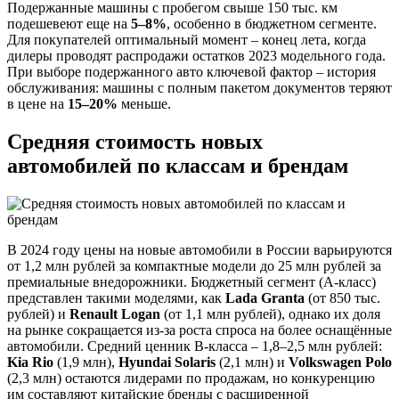
Подержанные машины с пробегом свыше 150 тыс. км
подешевеют еще на
5–8%
, особенно в бюджетном сегменте.
Для покупателей оптимальный момент – конец лета, когда
дилеры проводят распродажи остатков 2023 модельного года.
При выборе подержанного авто ключевой фактор – история
обслуживания: машины с полным пакетом документов теряют
в цене на
15–20%
меньше.
Средняя стоимость новых
автомобилей по классам и брендам
В 2024 году цены на новые автомобили в России варьируются
от 1,2 млн рублей за компактные модели до 25 млн рублей за
премиальные внедорожники. Бюджетный сегмент (A-класс)
представлен такими моделями, как
Lada Granta
(от 850 тыс.
рублей) и
Renault Logan
(от 1,1 млн рублей), однако их доля
на рынке сокращается из-за роста спроса на более оснащённые
автомобили. Средний ценник B-класса – 1,8–2,5 млн рублей:
Kia Rio
(1,9 млн),
Hyundai Solaris
(2,1 млн) и
Volkswagen Polo
(2,3 млн) остаются лидерами по продажам, но конкуренцию
им составляют китайские бренды с расширенной