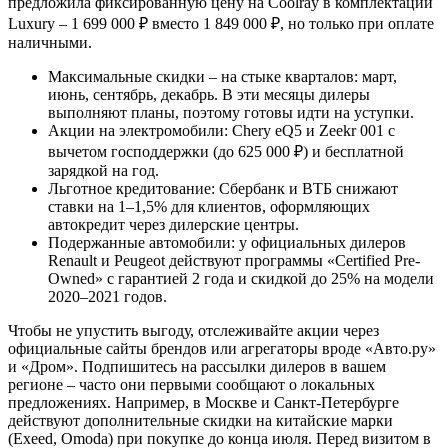
предложила фиксированную цену на Coolray в комплектации
Luxury – 1 699 000 ₽ вместо 1 849 000 ₽, но только при оплате
наличными.
Максимальные скидки – на стыке кварталов: март,
июнь, сентябрь, декабрь. В эти месяцы дилеры
выполняют планы, поэтому готовы идти на уступки.
Акции на электромобили: Chery eQ5 и Zeekr 001 с
вычетом господдержки (до 625 000 ₽) и бесплатной
зарядкой на год.
Льготное кредитование: Сбербанк и ВТБ снижают
ставки на 1–1,5% для клиентов, оформляющих
автокредит через дилерские центры.
Подержанные автомобили: у официальных дилеров
Renault и Peugeot действуют программы «Certified Pre-
Owned» с гарантией 2 года и скидкой до 25% на модели
2020–2021 годов.
Чтобы не упустить выгоду, отслеживайте акции через
официальные сайты брендов или агрегаторы вроде «Авто.ру»
и «Дром». Подпишитесь на рассылки дилеров в вашем
регионе – часто они первыми сообщают о локальных
предложениях. Например, в Москве и Санкт-Петербурге
действуют дополнительные скидки на китайские марки
(Exeed, Omoda) при покупке до конца июля. Перед визитом в