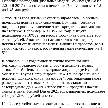
Особенно пострадали дизельные модели: Volkswagen Passat
2.0 TDI 2017 года потерял в цене до 20%, опустившись с 1,8
до 1,45 млн рублей.
Летом 2023 года динамика стабилизировалась, но осенью
произошел новый виток снижения. Причина – сезонное
падение спроса и увеличение числа кредитных автомобилей
на вторичке. Например, Kia Rio 2020 года выпуска
подешевела на 10% за три месяца, достигнув отметки в 950
тысяч рублей. Аналитики отмечают, что в этот период
покупатели стали активнее искать машины с пробегом до 50
тысяч км, что привело к росту цен на такие экземпляры на 3–
5%.
К декабрю 2023 года рынок частично восстановился
благодаря предновогоднему спросу и дефициту новых
автомобилей. Цены на популярные модели вроде Hyundai
Solaris или Toyota Camry выросли на 4–6% по сравнению с
ноябрем. Однако к концу января 2024 года тенденция вновь
развернулась: из-за высоких процентных ставок по
автокредитам (до 18–20%) спрос упал, и продавцы начали
снижать цены. Renault Duster 2021 года, например, подешевел
с 1,6 до 1,5 млн рублей за месяц.
Наиболее устойчивыми к колебаниям остаются японские и