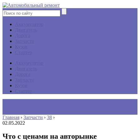
Аккумулятор
Двигатель
Дорога
Запчасти
Кузов
Стартер
Аккумулятор
Двигатель
Дорога
Запчасти
Кузов
Стартер
Главная
›
Запчасти
›
38
›
02.05.2022
Что с ценами на авторынке