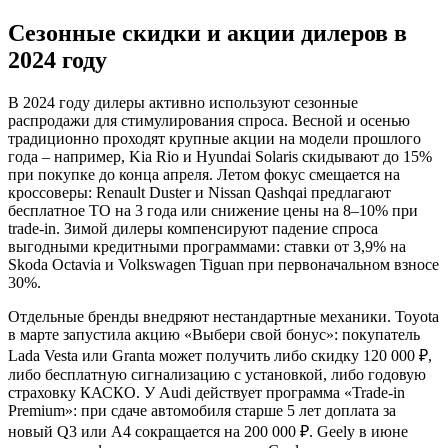
Сезонные скидки и акции дилеров в
2024 году
В 2024 году дилеры активно используют сезонные
распродажи для стимулирования спроса. Весной и осенью
традиционно проходят крупные акции на модели прошлого
года – например, Kia Rio и Hyundai Solaris скидывают до 15%
при покупке до конца апреля. Летом фокус смещается на
кроссоверы: Renault Duster и Nissan Qashqai предлагают
бесплатное ТО на 3 года или снижение цены на 8–10% при
trade-in. Зимой дилеры компенсируют падение спроса
выгодными кредитными программами: ставки от 3,9% на
Skoda Octavia и Volkswagen Tiguan при первоначальном взносе
30%.
Отдельные бренды внедряют нестандартные механики. Toyota
в марте запустила акцию «Выбери свой бонус»: покупатель
Lada Vesta или Granta может получить либо скидку 120 000 ₽,
либо бесплатную сигнализацию с установкой, либо годовую
страховку КАСКО. У Audi действует программа «Trade-in
Premium»: при сдаче автомобиля старше 5 лет доплата за
новый Q3 или A4 сокращается на 200 000 ₽. Geely в июне