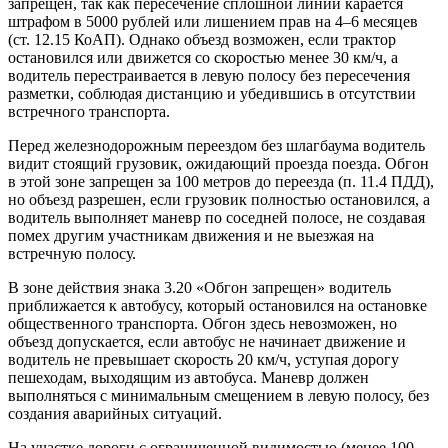
запрещен, так как пересечение сплошной линии карается
штрафом в 5000 рублей или лишением прав на 4–6 месяцев
(ст. 12.15 КоАП). Однако объезд возможен, если трактор
остановился или движется со скоростью менее 30 км/ч, а
водитель перестраивается в левую полосу без пересечения
разметки, соблюдая дистанцию и убедившись в отсутствии
встречного транспорта.
Перед железнодорожным переездом без шлагбаума водитель
видит стоящий грузовик, ожидающий проезда поезда. Обгон
в этой зоне запрещен за 100 метров до переезда (п. 11.4 ПДД),
но объезд разрешен, если грузовик полностью остановился, а
водитель выполняет маневр по соседней полосе, не создавая
помех другим участникам движения и не выезжая на
встречную полосу.
В зоне действия знака 3.20 «Обгон запрещен» водитель
приближается к автобусу, который остановился на остановке
общественного транспорта. Обгон здесь невозможен, но
объезд допускается, если автобус не начинает движение и
водитель не превышает скорость 20 км/ч, уступая дорогу
пешеходам, выходящим из автобуса. Маневр должен
выполняться с минимальным смещением в левую полосу, без
создания аварийных ситуаций.
На участке дороги с ограниченной видимостью (менее 100