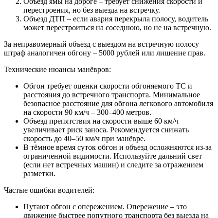
Объезд ямы на дороге – требует снижения скорости и
перестроения, но без выезда на встречку.
Объезд ДТП – если авария перекрыла полосу, водитель
может перестроиться на соседнюю, но не на встречную.
За неправомерный объезд с выездом на встречную полосу
штраф аналогичен обгону – 5000 рублей или лишение прав.
Технические нюансы манёвров:
Обгон требует оценки скорости обгоняемого ТС и
расстояния до встречного транспорта. Минимальное
безопасное расстояние для обгона легкового автомобиля
на скорости 90 км/ч – 300–400 метров.
Объезд препятствия на скорости выше 60 км/ч
увеличивает риск заноса. Рекомендуется снижать
скорость до 40–50 км/ч при манёвре.
В тёмное время суток обгон и объезд осложняются из-за
ограниченной видимости. Используйте дальний свет
(если нет встречных машин) и следите за отражением
разметки.
Частые ошибки водителей:
Путают обгон с опережением. Опережение – это
движение быстрее попутного транспорта без выезда на