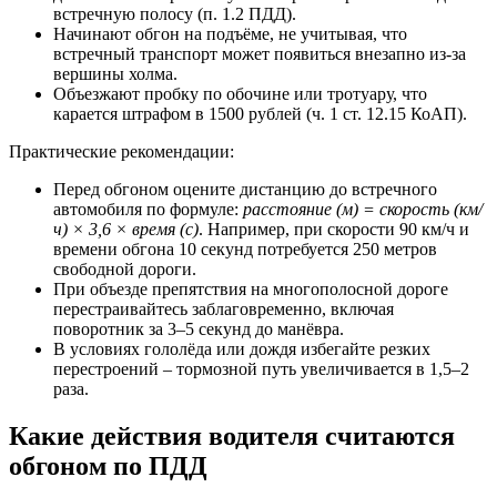
встречную полосу (п. 1.2 ПДД).
Начинают обгон на подъёме, не учитывая, что
встречный транспорт может появиться внезапно из-за
вершины холма.
Объезжают пробку по обочине или тротуару, что
карается штрафом в 1500 рублей (ч. 1 ст. 12.15 КоАП).
Практические рекомендации:
Перед обгоном оцените дистанцию до встречного
автомобиля по формуле:
расстояние (м) = скорость (км/
ч) × 3,6 × время (с)
. Например, при скорости 90 км/ч и
времени обгона 10 секунд потребуется 250 метров
свободной дороги.
При объезде препятствия на многополосной дороге
перестраивайтесь заблаговременно, включая
поворотник за 3–5 секунд до манёвра.
В условиях гололёда или дождя избегайте резких
перестроений – тормозной путь увеличивается в 1,5–2
раза.
Какие действия водителя считаются
обгоном по ПДД