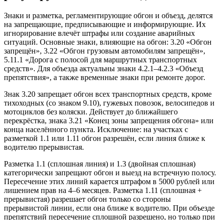
Знаки и разметка, регламентирующие обгон и объезд, делятся
на запрещающие, предписывающие и информирующие. Их
игнорирование влечёт штрафы или создание аварийных
ситуаций. Основные знаки, влияющие на обгон: 3.20 «Обгон
запрещён», 3.22 «Обгон грузовым автомобилям запрещён»,
5.11.1 «Дорога с полосой для маршрутных транспортных
средств». Для объезда актуальны знаки 4.2.1–4.2.3 «Объезд
препятствия», а также временные знаки при ремонте дорог.
Знак 3.20 запрещает обгон всех транспортных средств, кроме
тихоходных (со знаком 9.10), гужевых повозок, велосипедов и
мотоциклов без коляски. Действует до ближайшего
перекрёстка, знака 3.21 «Конец зоны запрещения обгона» или
конца населённого пункта. Исключение: на участках с
разметкой 1.1 или 1.11 обгон разрешён, если линия ближе к
водителю прерывистая.
Разметка 1.1 (сплошная линия) и 1.3 (двойная сплошная)
категорически запрещают обгон и выезд на встречную полосу.
Пересечение этих линий карается штрафом в 5000 рублей или
лишением прав на 4–6 месяцев. Разметка 1.11 (сплошная +
прерывистая) разрешает обгон только со стороны
прерывистой линии, если она ближе к водителю. При объезде
препятствий пересечение сплошной разрешено, но только при