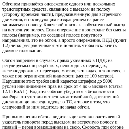
Обгоном признаётся опережение одного или нескольких
транспортных средств, связанное с выездом на полосу
(сторону проезжей части), предназначенную для встречного
движения, и последующим возвращением на ранее
занимаемую полосу. Ключевой признак – обязательный выезд
на встречную полосу. Если опережение происходит без смены
полосы (например, по соседней полосе попутного
направления), это не обгон, а просто опережение. ПДД (пункт
1.2) чётко разграничивают эти понятия, чтобы исключить
двоякое толкование.
Обгон запрещён в случаях, прямо указанных в ПДД: на
регулируемых перекрёстках, пешеходных переходах,
железнодорожных переездах, мостах, эстакадах, в тоннелях, а
также при ограниченной видимости (менее 100 метров).
Нарушение этих требований карается штрафом до 5000
рублей или лишением прав на срок от 4 до 6 месяцев (статья
12.15 КоАП). Водитель обязан убедиться в безопасности
манёвра: отсутствии встречных автомобилей, достаточной
дистанции до впереди идущего ТС, а также в том, что
следующий за ним водитель не начал обгон.
При выполнении обгона водитель должен включить левый
указатель поворота перед выездом на встречную полосу и
правый – перед возвращением на свою. Скорость при обгоне