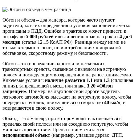
Обгон и объезд – два манёвра, которые часто путают
водители, хотя их определения и условия выполнения чётко
прописаны в ПДД. Ошибка в трактовке может привести к
штрафу до
5 000 рублей
или лишению прав на срок от
4 до 6
месяцев
(статья 12.15 КоАП РФ). Разница между ними не
только в терминологии, но и в требованиях к дорожной
обстановке, скоростному режиму и безопасности.
Обгон – это опережение одного или нескольких
транспортных средств, связанное с выездом на встречную
полосу и последующим возвращением на ранее занимаемую.
Ключевые условия:
наличие разметки 1.1 или 1.3
(сплошная
линия), запрещающей выезд, или знака
3.20 «Обгон
запрещён»
. Пример: на двухполосной дороге водитель
легкового автомобиля выезжает на встречную полосу, чтобы
опередить грузовик, движущийся со скоростью
40 км/ч
, и
возвращается в свою полосу.
Объезд – это манёвр, при котором водитель смещается в
пределах своей полосы или на соседнюю попутную, чтобы
миновать препятствие. Препятствием считается
неподвижный объект
(например, упавшее дерево, ДТП,