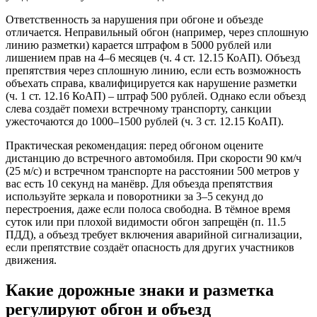
Ответственность за нарушения при обгоне и объезде
отличается. Неправильный обгон (например, через сплошную
линию разметки) карается штрафом в 5000 рублей или
лишением прав на 4–6 месяцев (ч. 4 ст. 12.15 КоАП). Объезд
препятствия через сплошную линию, если есть возможность
объехать справа, квалифицируется как нарушение разметки
(ч. 1 ст. 12.16 КоАП) – штраф 500 рублей. Однако если объезд
слева создаёт помехи встречному транспорту, санкции
ужесточаются до 1000–1500 рублей (ч. 3 ст. 12.15 КоАП).
Практическая рекомендация: перед обгоном оцените
дистанцию до встречного автомобиля. При скорости 90 км/ч
(25 м/с) и встречном транспорте на расстоянии 500 метров у
вас есть 10 секунд на манёвр. Для объезда препятствия
используйте зеркала и поворотники за 3–5 секунд до
перестроения, даже если полоса свободна. В тёмное время
суток или при плохой видимости обгон запрещён (п. 11.5
ПДД), а объезд требует включения аварийной сигнализации,
если препятствие создаёт опасность для других участников
движения.
Какие дорожные знаки и разметка
регулируют обгон и объезд