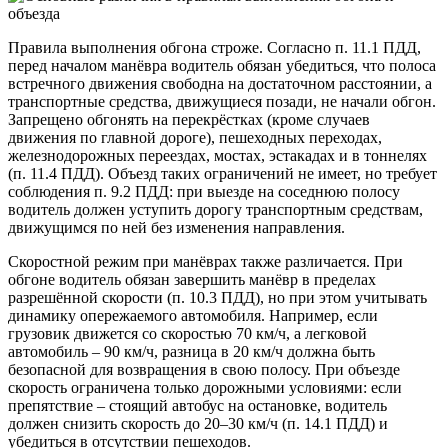
Правила выполнения обгона строже. Согласно п. 11.1 ПДД,
перед началом манёвра водитель обязан убедиться, что полоса
встречного движения свободна на достаточном расстоянии, а
транспортные средства, движущиеся позади, не начали обгон.
Запрещено обгонять на перекрёстках (кроме случаев
движения по главной дороге), пешеходных переходах,
железнодорожных переездах, мостах, эстакадах и в тоннелях
(п. 11.4 ПДД). Объезд таких ограничений не имеет, но требует
соблюдения п. 9.2 ПДД: при выезде на соседнюю полосу
водитель должен уступить дорогу транспортным средствам,
движущимся по ней без изменения направления.
Скоростной режим при манёврах также различается. При
обгоне водитель обязан завершить манёвр в пределах
разрешённой скорости (п. 10.3 ПДД), но при этом учитывать
динамику опережаемого автомобиля. Например, если
грузовик движется со скоростью 70 км/ч, а легковой
автомобиль – 90 км/ч, разница в 20 км/ч должна быть
безопасной для возвращения в свою полосу. При объезде
скорость ограничена только дорожными условиями: если
препятствие – стоящий автобус на остановке, водитель
должен снизить скорость до 20–30 км/ч (п. 14.1 ПДД) и
убедиться в отсутствии пешеходов.