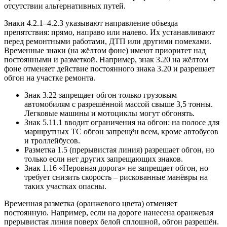
отсутствии альтернативных путей.
Знаки 4.2.1–4.2.3 указывают направление объезда
препятствия: прямо, направо или налево. Их устанавливают
перед ремонтными работами, ДТП или другими помехами.
Временные знаки (на жёлтом фоне) имеют приоритет над
постоянными и разметкой. Например, знак 3.20 на жёлтом
фоне отменяет действие постоянного знака 3.20 и разрешает
обгон на участке ремонта.
Знак 3.22 запрещает обгон только грузовым
автомобилям с разрешённой массой свыше 3,5 тонны.
Легковые машины и мотоциклы могут обгонять.
Знак 5.11.1 вводит ограничения на обгон: на полосе для
маршрутных ТС обгон запрещён всем, кроме автобусов
и троллейбусов.
Разметка 1.5 (прерывистая линия) разрешает обгон, но
только если нет других запрещающих знаков.
Знак 1.16 «Неровная дорога» не запрещает обгон, но
требует снизить скорость – рискованные манёвры на
таких участках опасны.
Временная разметка (оранжевого цвета) отменяет
постоянную. Например, если на дороге нанесена оранжевая
прерывистая линия поверх белой сплошной, обгон разрешён.