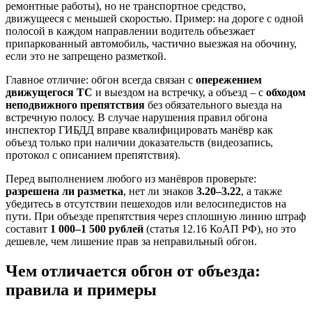
ремонтные работы), но не транспортное средство,
движущееся с меньшей скоростью. Пример: на дороге с одной
полосой в каждом направлении водитель объезжает
припаркованный автомобиль, частично выезжая на обочину,
если это не запрещено разметкой.
Главное отличие: обгон всегда связан с
опережением
движущегося ТС
и выездом на встречку, а объезд – с
обходом
неподвижного препятствия
без обязательного выезда на
встречную полосу. В случае нарушения правил обгона
инспектор ГИБДД вправе квалифицировать манёвр как
объезд только при наличии доказательств (видеозапись,
протокол с описанием препятствия).
Перед выполнением любого из манёвров проверьте:
разрешена ли разметка
, нет ли знаков
3.20–3.22
, а также
убедитесь в отсутствии пешеходов или велосипедистов на
пути. При объезде препятствия через сплошную линию штраф
составит
1 000–1 500 рублей
(статья 12.16 КоАП РФ), но это
дешевле, чем лишение прав за неправильный обгон.
Чем отличается обгон от объезда:
правила и примеры