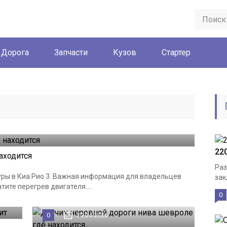
Дорога
Запчасти
Кузов
Стартер
22
аходится
Раз
туры в Киа Рио 3. Важная информация для владельцев
зак
ите перегрев двигателя....
0
0
30.04.2026