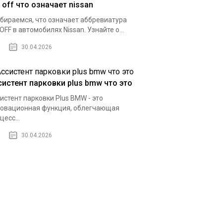
 off что означает nissan
бираемся, что означает аббревиатура
.OFF в автомобилях Nissan. Узнайте о...
30.04.2026
систент парковки plus bmw что это
истент парковки Plus BMW - это
овационная функция, облегчающая
цесс...
30.04.2026