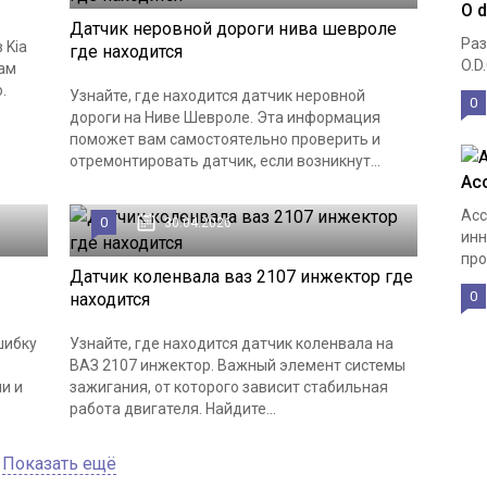
O d
Датчик неровной дороги нива шевроле
Раз
 Kia
где находится
O.D
вам
.
Узнайте, где находится датчик неровной
0
дороги на Ниве Шевроле. Эта информация
поможет вам самостоятельно проверить и
отремонтировать датчик, если возникнут...
Ас
Асс
0
30.04.2026
инн
про
Датчик коленвала ваз 2107 инжектор где
0
находится
шибку
Узнайте, где находится датчик коленвала на
ВАЗ 2107 инжектор. Важный элемент системы
и и
зажигания, от которого зависит стабильная
работа двигателя. Найдите...
Показать ещё