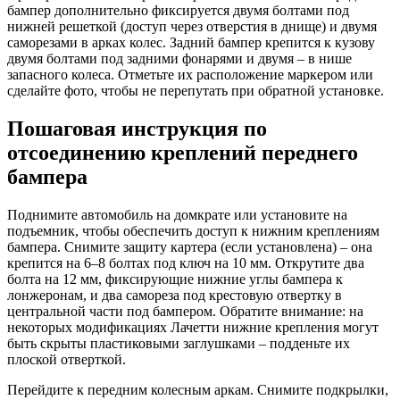
бампер дополнительно фиксируется двумя болтами под
нижней решеткой (доступ через отверстия в днище) и двумя
саморезами в арках колес. Задний бампер крепится к кузову
двумя болтами под задними фонарями и двумя – в нише
запасного колеса. Отметьте их расположение маркером или
сделайте фото, чтобы не перепутать при обратной установке.
Пошаговая инструкция по
отсоединению креплений переднего
бампера
Поднимите автомобиль на домкрате или установите на
подъемник, чтобы обеспечить доступ к нижним креплениям
бампера. Снимите защиту картера (если установлена) – она
крепится на 6–8 болтах под ключ на 10 мм. Открутите два
болта на 12 мм, фиксирующие нижние углы бампера к
лонжеронам, и два самореза под крестовую отвертку в
центральной части под бампером. Обратите внимание: на
некоторых модификациях Лачетти нижние крепления могут
быть скрыты пластиковыми заглушками – подденьте их
плоской отверткой.
Перейдите к передним колесным аркам. Снимите подкрылки,