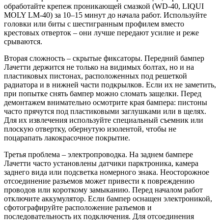
обработайте крепеж проникающей смазкой (WD-40, LIQUI
MOLY LM-40) за 10–15 минут до начала работ. Используйте
головки или биты с шестигранным профилем вместо
крестовых отверток – они лучше передают усилие и реже
срываются.
Вторая сложность – скрытые фиксаторы. Передний бампер
Лачетти держится не только на видимых болтах, но и на
пластиковых пистонах, расположенных под решеткой
радиатора и в нижней части подкрылков. Если их не заметить,
при попытке снять бампер можно сломать защелки. Перед
демонтажем внимательно осмотрите края бампера: пистоны
часто прячутся под пластиковыми заглушками или в щелях.
Для их извлечения используйте специальный съемник или
плоскую отвертку, обернутую изолентой, чтобы не
поцарапать лакокрасочное покрытие.
Третья проблема – электропроводка. На заднем бампере
Лачетти часто установлены датчики парктроника, камера
заднего вида или подсветка номерного знака. Неосторожное
отсоединение разъемов может привести к повреждению
проводов или короткому замыканию. Перед началом работ
отключите аккумулятор. Если бампер оснащен электроникой,
сфотографируйте расположение разъемов и
последовательность их подключения. Для отсоединения