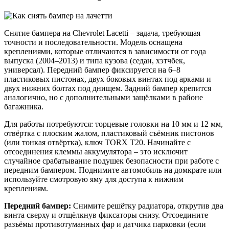
Снятие бампера на Chevrolet Lacetti – задача, требующая
точности и последовательности. Модель оснащена
креплениями, которые отличаются в зависимости от года
выпуска (2004–2013) и типа кузова (седан, хэтчбек,
универсал). Передний бампер фиксируется на 6–8
пластиковых пистонах, двух боковых винтах под арками и
двух нижних болтах под днищем. Задний бампер крепится
аналогично, но с дополнительными защёлками в районе
багажника.
Для работы потребуются: торцевые головки на 10 мм и 12 мм,
отвёртка с плоским жалом, пластиковый съёмник пистонов
(или тонкая отвёртка), ключ TORX T20. Начинайте с
отсоединения клеммы аккумулятора – это исключит
случайное срабатывание подушек безопасности при работе с
передним бампером. Поднимите автомобиль на домкрате или
используйте смотровую яму для доступа к нижним
креплениям.
Передний бампер:
Снимите решётку радиатора, открутив два
винта сверху и отщёлкнув фиксаторы снизу. Отсоедините
разъёмы противотуманных фар и датчика парковки (если