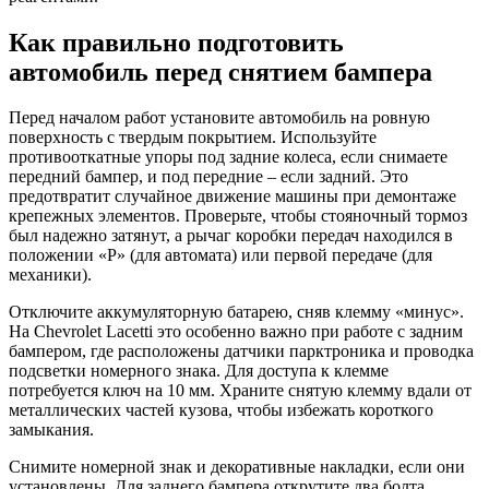
Как правильно подготовить
автомобиль перед снятием бампера
Перед началом работ установите автомобиль на ровную
поверхность с твердым покрытием. Используйте
противооткатные упоры под задние колеса, если снимаете
передний бампер, и под передние – если задний. Это
предотвратит случайное движение машины при демонтаже
крепежных элементов. Проверьте, чтобы стояночный тормоз
был надежно затянут, а рычаг коробки передач находился в
положении «P» (для автомата) или первой передаче (для
механики).
Отключите аккумуляторную батарею, сняв клемму «минус».
На Chevrolet Lacetti это особенно важно при работе с задним
бампером, где расположены датчики парктроника и проводка
подсветки номерного знака. Для доступа к клемме
потребуется ключ на 10 мм. Храните снятую клемму вдали от
металлических частей кузова, чтобы избежать короткого
замыкания.
Снимите номерной знак и декоративные накладки, если они
установлены. Для заднего бампера открутите два болта