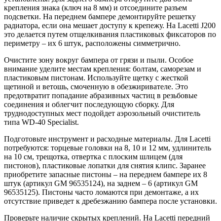
крепления знака (ключ на 8 мм) и отсоедините разъем
подсветки. На переднем бампере демонтируйте решетку
радиатора, если она мешает доступу к крепежу. На Lacetti J200
это делается путем отщелкивания пластиковых фиксаторов по
периметру – их 6 штук, расположены симметрично.
Очистите зону вокруг бампера от грязи и пыли. Особое
внимание уделите местам крепления: болтам, саморезам и
пластиковым пистонам. Используйте щетку с жесткой
щетиной и ветошь, смоченную в обезжиривателе. Это
предотвратит попадание абразивных частиц в резьбовые
соединения и облегчит последующую сборку. Для
труднодоступных мест подойдет аэрозольный очиститель
типа WD-40 Specialist.
Подготовьте инструмент и расходные материалы. Для Lacetti
потребуются: торцевые головки на 8, 10 и 12 мм, удлинитель
на 10 см, трещотка, отвертка с плоским шлицем (для
пистонов), пластиковые лопатки для снятия клипс. Заранее
приобретите запасные пистоны – на переднем бампере их 8
штук (артикул GM 96535124), на заднем – 6 (артикул GM
96535125). Пистоны часто ломаются при демонтаже, а их
отсутствие приведет к дребезжанию бампера после установки.
Проверьте наличие скрытых креплений. На Lacetti передний