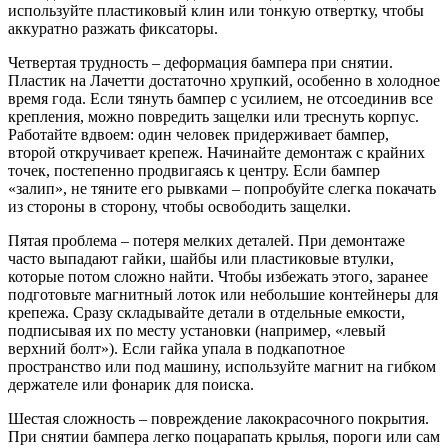
используйте пластиковый клин или тонкую отвертку, чтобы
аккуратно разжать фиксаторы.
Четвертая трудность – деформация бампера при снятии.
Пластик на Лачетти достаточно хрупкий, особенно в холодное
время года. Если тянуть бампер с усилием, не отсоединив все
крепления, можно повредить защелки или треснуть корпус.
Работайте вдвоем: один человек придерживает бампер,
второй откручивает крепеж. Начинайте демонтаж с крайних
точек, постепенно продвигаясь к центру. Если бампер
«залип», не тяните его рывками – попробуйте слегка покачать
из стороны в сторону, чтобы освободить защелки.
Пятая проблема – потеря мелких деталей. При демонтаже
часто выпадают гайки, шайбы или пластиковые втулки,
которые потом сложно найти. Чтобы избежать этого, заранее
подготовьте магнитный лоток или небольшие контейнеры для
крепежа. Сразу складывайте детали в отдельные емкости,
подписывая их по месту установки (например, «левый
верхний болт»). Если гайка упала в подкапотное
пространство или под машину, используйте магнит на гибком
держателе или фонарик для поиска.
Шестая сложность – повреждение лакокрасочного покрытия.
При снятии бампера легко поцарапать крылья, пороги или сам