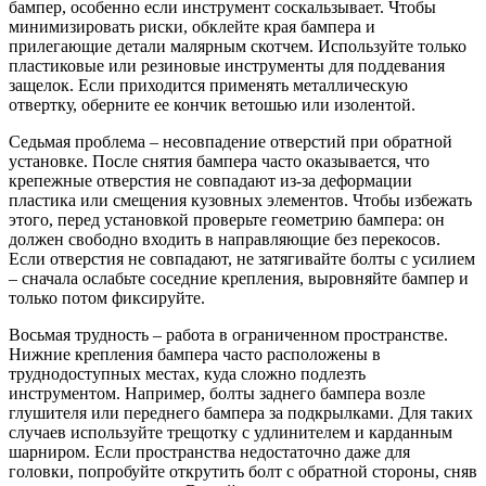
бампер, особенно если инструмент соскальзывает. Чтобы
минимизировать риски, обклейте края бампера и
прилегающие детали малярным скотчем. Используйте только
пластиковые или резиновые инструменты для поддевания
защелок. Если приходится применять металлическую
отвертку, оберните ее кончик ветошью или изолентой.
Седьмая проблема – несовпадение отверстий при обратной
установке. После снятия бампера часто оказывается, что
крепежные отверстия не совпадают из-за деформации
пластика или смещения кузовных элементов. Чтобы избежать
этого, перед установкой проверьте геометрию бампера: он
должен свободно входить в направляющие без перекосов.
Если отверстия не совпадают, не затягивайте болты с усилием
– сначала ослабьте соседние крепления, выровняйте бампер и
только потом фиксируйте.
Восьмая трудность – работа в ограниченном пространстве.
Нижние крепления бампера часто расположены в
труднодоступных местах, куда сложно подлезть
инструментом. Например, болты заднего бампера возле
глушителя или переднего бампера за подкрылками. Для таких
случаев используйте трещотку с удлинителем и карданным
шарниром. Если пространства недостаточно даже для
головки, попробуйте открутить болт с обратной стороны, сняв