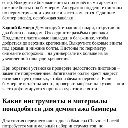
есть). Выкрутите боковые винты под колёсными арками и
нижние болты под бампером. Аккуратно подденьте пистоны
по периметру – они хрупкие и часто ломаются. Сдвиньте
бампер вперёд, освобождая защёлки.
Задний бампер:
Демонтируйте задние фонари, открутив по
два болта на каждом. Отсоедините разъёмы проводки.
Подденьте пластиковые накладки в багажнике, чтобы
добраться до верхних креплений. Выкрутите боковые винты
под арками и нижние болты. Пистоны по периметру
снимайте осторожно – на универсале их больше из-за
увеличенной площади крепления.
При обратной установке проверьте целостность пистонов –
замените повреждённые. Затягивайте болты крест-накрест,
начиная с центральных, чтобы избежать перекоса. Если
бампер не встаёт на место, проверьте защёлки на кузове – они
часто деформируются при неаккуратном снятии.
Какие инструменты и материалы
понадобятся для демонтажа бампера
Для снятия переднего или заднего бампера Chevrolet Lacetti
потребуется минимальный набор инструментов, но