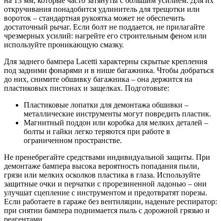
на 13 мм, которые часто затянуты с большим усилием. Для их
откручивания понадобится удлинитель для трещотки или
вороток – стандартная рукоятка может не обеспечить
достаточный рычаг. Если болт не поддается, не прилагайте
чрезмерных усилий: нагрейте его строительным феном или
используйте проникающую смазку.
Для заднего бампера Lacetti характерны скрытые крепления
под задними фонарями и в нише багажника. Чтобы добраться
до них, снимите обшивку багажника – она держится на
пластиковых пистонах и защелках. Подготовьте:
Пластиковые лопатки для демонтажа обшивки –
металлические инструменты могут повредить пластик.
Магнитный поддон или коробка для мелких деталей –
болты и гайки легко теряются при работе в
ограниченном пространстве.
Не пренебрегайте средствами индивидуальной защиты. При
демонтаже бампера высока вероятность попадания пыли,
грязи или мелких осколков пластика в глаза. Используйте
защитные очки и перчатки с прорезиненной ладонью – они
улучшат сцепление с инструментом и предотвратят порезы.
Если работаете в гараже без вентиляции, наденьте респиратор:
при снятии бампера поднимается пыль с дорожной грязью и
реагентами.