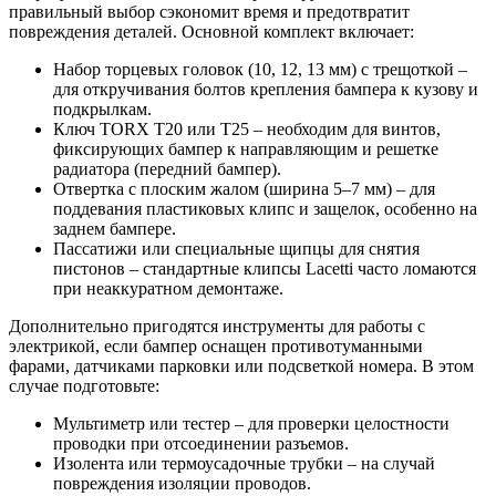
правильный выбор сэкономит время и предотвратит
повреждения деталей. Основной комплект включает:
Набор торцевых головок (10, 12, 13 мм) с трещоткой –
для откручивания болтов крепления бампера к кузову и
подкрылкам.
Ключ TORX T20 или T25 – необходим для винтов,
фиксирующих бампер к направляющим и решетке
радиатора (передний бампер).
Отвертка с плоским жалом (ширина 5–7 мм) – для
поддевания пластиковых клипс и защелок, особенно на
заднем бампере.
Пассатижи или специальные щипцы для снятия
пистонов – стандартные клипсы Lacetti часто ломаются
при неаккуратном демонтаже.
Дополнительно пригодятся инструменты для работы с
электрикой, если бампер оснащен противотуманными
фарами, датчиками парковки или подсветкой номера. В этом
случае подготовьте:
Мультиметр или тестер – для проверки целостности
проводки при отсоединении разъемов.
Изолента или термоусадочные трубки – на случай
повреждения изоляции проводов.