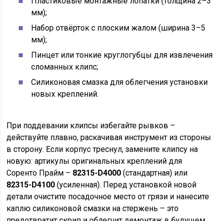
Пластиковые монтажные лопатки (толщина 2–3
мм);
Набор отвёрток с плоским жалом (ширина 3–5
мм);
Пинцет или тонкие круглогубцы для извлечения
сломанных клипс;
Силиконовая смазка для облегчения установки
новых креплений.
При поддевании клипсы избегайте рывков –
действуйте плавно, раскачивая инструмент из стороны
в сторону. Если корпус треснул, замените клипсу на
новую: артикулы оригинальных креплений для
Соренто Прайм –
82315-D4000
(стандартная) или
82315-D4100
(усиленная). Перед установкой новой
детали очистите посадочное место от грязи и нанесите
каплю силиконовой смазки на стержень – это
предотвратит скрип и облегчит демонтаж в будущем.