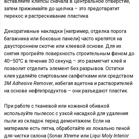
вставляйте клипсы сначала в центральное отверстие,
затем прижимайте до щелчка – это предотвратит
перекос и растрескивание пластика.
Декоративные накладки (например, отделка порога
багажника или боковые панели) часто крепятся на
двустороннем скотче или клеевой основе. Для их
снятия прогрейте поверхность строительным феном до
40–50°C в течение 30 секунд – это размягчит клей и
позволит отделить элемент без разрывов. Остатки
клея удаляйте спиртовыми салфетками или средством
3M Adhesive Remover
, избегая ацетона и растворителей
на основе нефтепродуктов – они разъедают пластик.
При работе с тканевой или кожаной обивкой
используйте пылесос с узкой насадкой для удаления
пыли из складок перед демонтажем. Если на
материале есть пятна, обработайте их локально пеной
для чистки салона (
Sonax Xtreme
или
Liqui Moly Interior