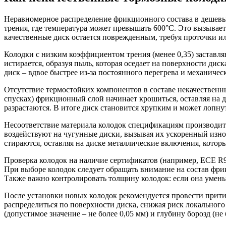
Неравномерное распределение фрикционного состава в дешевы
трения, где температура может превышать 600°C. Это вызывает
качественные диск остается поврежденным, требуя проточки и
Колодки с низким коэффициентом трения (менее 0,35) заставля
истирается, образуя пыль, которая оседает на поверхности дис
диск – вдвое быстрее из-за постоянного перегрева и механичес
Отсутствие термостойких компонентов в составе некачествен
спусках) фрикционный слой начинает крошиться, оставляя на 
разрастаются. В итоге диск становится хрупким и может лопнут
Несоответствие материала колодок спецификациям производите
воздействуют на чугунные диски, вызывая их ускоренный изно
стираются, оставляя на диске металлические включения, которы
Проверка колодок на наличие сертификатов (например, ECE R9
При выборе колодок следует обращать внимание на состав фр
Также важно контролировать толщину колодок: если она умень
После установки новых колодок рекомендуется провести прити
распределиться по поверхности диска, снижая риск локального
(допустимое значение – не более 0,05 мм) и глубину борозд (не 