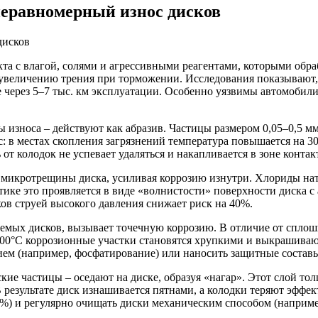
неравномерный износ дисков
кта с влагой, солями и агрессивными реагентами, которыми обр
 увеличению трения при торможении. Исследования показывают, 
через 5–7 тыс. км эксплуатации. Особенно уязвимы автомобили, 
ы износа – действуют как абразив. Частицы размером 0,05–0,5 м
 в местах скопления загрязнений температура повышается на 3
от колодок не успевает удаляться и накапливается в зоне контак
 микротрещины диска, усиливая коррозию изнутри. Хлориды нат
тике это проявляется в виде «волнистости» поверхности диска 
ков струей высокого давления снижает риск на 40%.
емых дисков, вызывает точечную коррозию. В отличие от сплош
300°C коррозионные участки становятся хрупкими и выкрашивают
ем (например, фосфатирование) или наносить защитные составы
кие частицы – оседают на диске, образуя «нагар». Этот слой то
В результате диск изнашивается пятнами, а колодки теряют эфф
5%) и регулярно очищать диски механическим способом (наприме