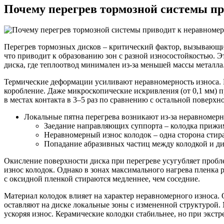
Почему перегрев тормозной системы п
Перегрев тормозных дисков – критический фактор, вызывающи
что приводит к образованию зон с разной износостойкостью. 
диска, где теплоотвод минимален из-за меньшей массы металла
Термические деформации усиливают неравномерность износа. П
коробление. Даже микроскопические искривления (от 0,1 мм) п
в местах контакта в 3–5 раз по сравнению с остальной поверхн
Локальные пятна перегрева возникают из-за неравномер
Заедание направляющих суппорта – колодка прижима
Неравномерный износ колодок – одна сторона стира
Попадание абразивных частиц между колодкой и ди
Окисление поверхности диска при перегреве усугубляет пробле
износ колодок. Однако в зонах максимального нагрева пленка 
с оксидной пленкой стираются медленнее, чем соседние.
Материал колодок влияет на характер неравномерного износа.
оставляют на диске локальные зоны с измененной структурой. 
ускоряя износ. Керамические колодки стабильнее, но при экс