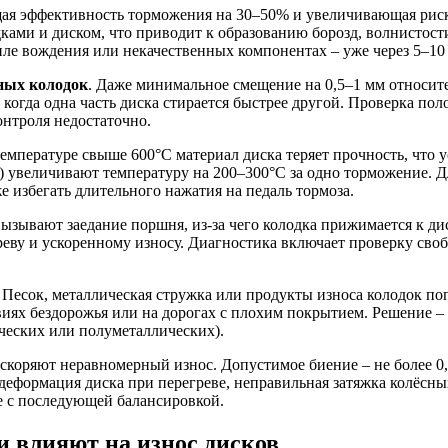
ая эффективность торможения на 30–50% и увеличивающая риск
ами и диском, что приводит к образованию борозд, волнистости
иле вождения или некачественных компонентах – уже через 5–10
ных колодок
. Даже минимальное смещение на 0,5–1 мм относит
 когда одна часть диска стирается быстрее другой. Проверка по
нтроля недостаточно.
емпературе свыше 600°C материал диска теряет прочность, что 
) увеличивают температуру на 200–300°C за одно торможение. Д
 избегать длительного нажатия на педаль тормоза.
ызывают заедание поршня, из-за чего колодка прижимается к д
греву и ускоренному износу. Диагностика включает проверку св
Песок, металлическая стружка или продукты износа колодок поп
виях бездорожья или на дорогах с плохим покрытием. Решение –
ческих или полуметаллических).
коряют неравномерный износ. Допустимое биение – не более 0,0
еформация диска при перегреве, неправильная затяжка колёсны
ке с последующей балансировкой.
 влияют на износ дисков