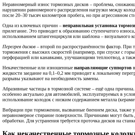
Неравномерный износ тормозных дисков – проблема, снижающ
нарушении равномерного распределения нагрузки между колодк
после 20–30 тысяч километров пробега, но при агрессивном ст
Одна из ключевых причин –
неправильная установка тормоз
прилегание. Это приводит к образованию ступенчатого износа,
использованием штангенциркуля или шаблона – визуального ко
Перегрев дисков
– второй по распространённости фактор. При т
торможения с высоких скоростей (например, при спуске с горы
перфорацией или канавками, улучшающими теплоотвод, а также
Некачественные или изношенные
направляющие суппортов
в
жидкости заедание на 0,1–0,2 мм приводит к локальному пере
разрывы указывают на необходимость замены.
Абразивные частицы в тормозной системе – ещё одна причина. 
особенно актуально для автомобилей, эксплуатируемых в усло
использование колодок с низким содержанием металла (керами
Вибрации при торможении, вызванные биением диска, также ус
неравномерное стирание поверхности. Причинами могут быть д
обработки. Для устранения требуется проточка дисков на стан
Как некачественные тормозные колодки