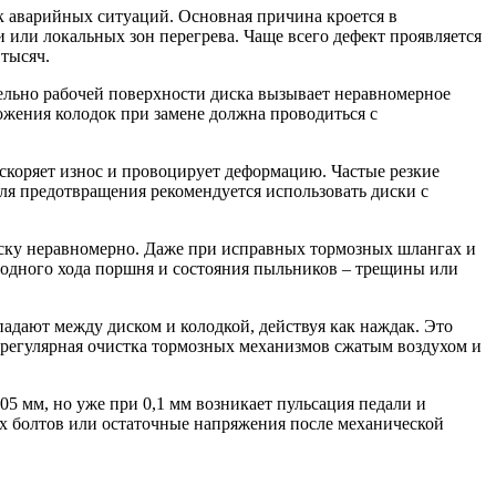
 аварийных ситуаций. Основная причина кроется в
 или локальных зон перегрева. Чаще всего дефект проявляется
 тысяч.
ельно рабочей поверхности диска вызывает неравномерное
ложения колодок при замене должна проводиться с
ускоряет износ и провоцирует деформацию. Частые резкие
ля предотвращения рекомендуется использовать диски с
иску неравномерно. Даже при исправных тормозных шлангах и
ободного хода поршня и состояния пыльников – трещины или
адают между диском и колодкой, действуя как наждак. Это
 регулярная очистка тормозных механизмов сжатым воздухом и
5 мм, но уже при 0,1 мм возникает пульсация педали и
х болтов или остаточные напряжения после механической