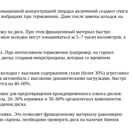
 повышенной концентрацией твердых включений создают очаги
в вибрациях при торможении. Даже после замены колодок на
рузку на диск. При этом фрикционный материал быстро
такие колодки могут изнашиваться за 5–7 тысяч километров, а
ах. При интенсивном торможении (например, на горных
 диска, создавая микротрещины, которые со временем
колодки с высоким содержанием стали (более 30%) агрессивно
 на автомобиль с высокими динамическими нагрузками, быстро
ется на 40–60%.
ловие для предотвращения преждевременного износа дисков.
лла, 20–30% керамики и 50–60% органических компонентов.
ждения диска.
тановки. Это позволяет фрикционному материалу равномерно
ли скрипы, необходимо проверить диск на наличие биения