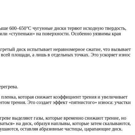
ыше 600–650°C чугунные диски теряют исходную твердость,
 или «ступеньки» на поверхности. Особенно уязвимы края
агретый диск испытывает неравномерное сжатие, что вызывает
 всей площади, а лишь в отдельных точках. Это ускоряет износ
регрева.
 пленка, которая снижает коэффициент трения и увеличивает
том трения. Это создает эффект «пятнистого» износа: участки
егреве выделяют газы, которые временно снижают трение, но
аться» на диск, образуя наплывы, которые затем скалываются,
рушаются, оставляя абразивные частицы, царапающие диск.