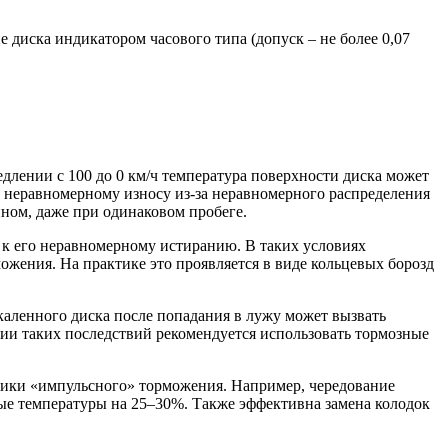
 диска индикатором часового типа (допуск – не более 0,07
длении с 100 до 0 км/ч температура поверхности диска может
и неравномерному износу из-за неравномерного распределения
йном, даже при одинаковом пробеге.
т к его неравномерному истиранию. В таких условиях
ожения. На практике это проявляется в виде кольцевых борозд
каленного диска после попадания в лужу может вызвать
ции таких последствий рекомендуется использовать тормозные
хники «импульсного» торможения. Например, чередование
вые температуры на 25–30%. Также эффективна замена колодок