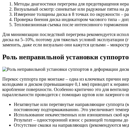
Методы диагностики перегрева для предотвращения нера
Визуальный осмотр: синеватые или радужные пятна на ди
Измерение толщины диска в 8 точках по окружности – ра
Проверка биения диска индикатором часового типа – допу
Тепловизионная съемка после интенсивного торможения –
Для минимизации последствий перегрева рекомендуется испол
диска на 5–10%, поэтому для тяжелых условий эксплуатации (
заменить, даже если визуально они кажутся целыми – микрост
Роль неправильной установки суппорто
Перекос суппорта при монтаже – одна из ключевых причин не
колодками и диском (превышающее 0,1 мм) приводит к неравно
коробление поверхности. Особенно критично это для вентили
параллельности проводится с помощью щупов или лазерного ни
Незатянутые или перетянутые направляющие суппорта (м
постоянному подтормаживанию. Это увеличивает темпер
Использование некачественных или изношенных скоб креп
Результат – односторонний износ с разницей толщины до 
Отсутствие смазки на направляющих (рекомендуются медь