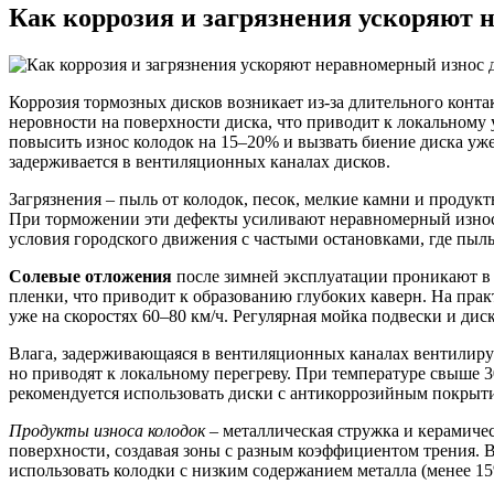
Как коррозия и загрязнения ускоряют 
Коррозия тормозных дисков возникает из-за длительного конта
неровности на поверхности диска, что приводит к локальному
повысить износ колодок на 15–20% и вызвать биение диска уже 
задерживается в вентиляционных каналах дисков.
Загрязнения – пыль от колодок, песок, мелкие камни и продукт
При торможении эти дефекты усиливают неравномерный износ:
условия городского движения с частыми остановками, где пыль 
Солевые отложения
после зимней эксплуатации проникают в
пленки, что приводит к образованию глубоких каверн. На прак
уже на скоростях 60–80 км/ч. Регулярная мойка подвески и дис
Влага, задерживающаяся в вентиляционных каналах вентилиру
но приводят к локальному перегреву. При температуре свыше 
рекомендуется использовать диски с антикоррозийным покрыти
Продукты износа колодок
– металлическая стружка и керамичес
поверхности, создавая зоны с разным коэффициентом трения. 
использовать колодки с низким содержанием металла (менее 1