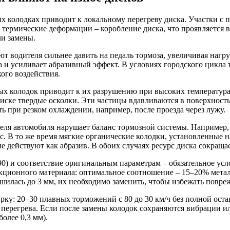
х колодках приводит к локальному перегреву диска. Участки с
 термические деформации – коробление диска, что проявляется 
ли замены.
ют водителя сильнее давить на педаль тормоза, увеличивая наг
ка и усиливает абразивный эффект. В условиях городского цикла 
кого воздействия.
ных колодок приводит к их разрушению при высоких температур
диске твердые осколки. Эти частицы вдавливаются в поверхность
ь при резком охлаждении, например, после проезда через лужу.
ля автомобиля нарушает баланс тормозной системы. Например, 
с. В то же время мягкие органические колодки, установленные
е действуют как абразив. В обоих случаях ресурс диска сокраща
0) и соответствие оригинальным параметрам – обязательное ус
икционного материала: оптимальное соотношение – 15–20% мета
шилась до 3 мм, их необходимо заменить, чтобы избежать повре
рку: 20–30 плавных торможений с 80 до 30 км/ч без полной ос
 перегрева. Если после замены колодок сохраняются вибрации и
более 0,3 мм).