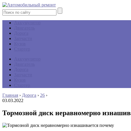
Аккумулятор
Двигатель
Дорога
Запчасти
Кузов
Стартер
Аккумулятор
Двигатель
Дорога
Запчасти
Кузов
Стартер
Главная
›
Дорога
›
26
›
03.03.2022
Тормозной диск неравномерно изнашив