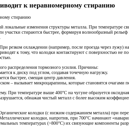
риводит к неравномерному стиранию
й локальные изменения структуры металла. При температуре св
Эти участки стираются быстрее, формируя волнообразный рельеф
.
ри резком охлаждении (например, после проезда через лужу) н
риводят к тому, что колодки контактируют с поверхностью не по
остью.
ного распределения тормозного усилия. Причины:
ется к диску под углом, создавая точечную нагрузку.
ется быстрее, смещая центр давления.
ском – вызывает микроцарапины, которые становятся очагами пе
му. При температуре выше 400°C на чугуне образуется оксидная
разрушается, обнажая чистый металл с более высоким коэффициен
 Органические колодки (с низким содержанием металла) при пер
Металлические колодки, напротив, при 700°C начинают «наварив
тремальных температурах (>800°C) их связующие компоненты раз