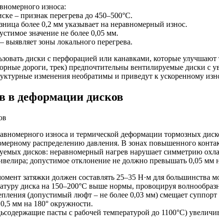
вномерного износа:
ске – признак перегрева до 450–500°C.
зница более 0,2 мм указывает на неравномерный износ.
стимое значение не более 0,05 мм.
 выявляет зоны локального перегрева.
ьзовать диски с перфорацией или канавками, которые улучшают
горные дороги, трек) предпочтительны вентилируемые диски с 
руктурные изменения необратимы и приведут к ускоренному изн
в в деформации дисков
равномерного износа и термической деформации тормозных диск
мерному распределению давления. В зонах повышенного контакт
руемых дисков: неравномерный нагрев нарушает симметрию охл
велира; допустимое отклонение не должно превышать 0,05 мм н
омент затяжки должен составлять 25–35 Н·м для большинства м
атуру диска на 150–200°C выше нормы, провоцируя волнообразн
ления (допустимый люфт – не более 0,03 мм) смещает суппорт 
0,5 мм на 180° окружности.
содержащие пасты с рабочей температурой до 1100°C) увеличив