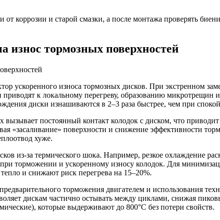
от коррозии и старой смазки, а после монтажа проверять биение
на износ тормозных поверхностей
тор ускоренного износа тормозных дисков. При экстренном заме
и приводят к локальному перегреву, образованию микротрещин 
ождения диски изнашиваются в 2–3 раза быстрее, чем при споко
ах вызывает постоянный контакт колодок с диском, что приводи
ывая «засаливание» поверхности и снижение эффективности торм
еплоотвод хуже.
ков из-за термического шока. Например, резкое охлаждение рас
м при торможении и ускоренному износу колодок. Для минимиза
 тепло и снижают риск перегрева на 15–20%.
т предварительного торможения двигателем и использования те
озволяет дискам частично остывать между циклами, снижая пико
мические), которые выдерживают до 800°C без потери свойств.