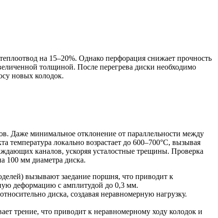
 теплоотвод на 15–20%. Однако перфорация снижает прочность
увеличенной толщиной. После перегрева диски необходимо
осу новых колодок.
ов. Даже минимальное отклонение от параллельности между
а температура локально возрастает до 600–700°C, вызывая
аждающих каналов, ускоряя усталостные трещины. Проверка
а 100 мм диаметра диска.
оделей) вызывают заедание поршня, что приводит к
ую деформацию с амплитудой до 0,3 мм.
относительно диска, создавая неравномерную нагрузку.
ает трение, что приводит к неравномерному ходу колодок и