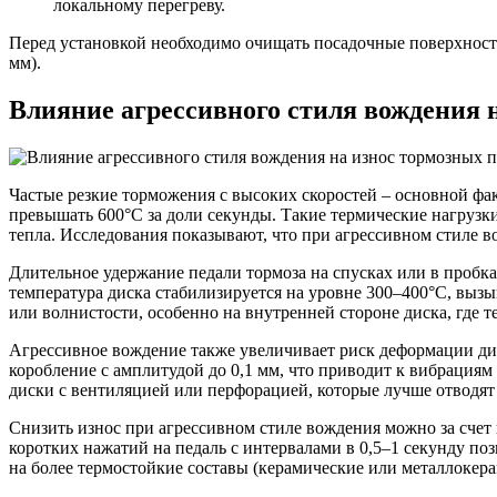
локальному перегреву.
Перед установкой необходимо очищать посадочные поверхности 
мм).
Влияние агрессивного стиля вождения 
Частые резкие торможения с высоких скоростей – основной фак
превышать 600°C за доли секунды. Такие термические нагрузк
тепла. Исследования показывают, что при агрессивном стиле в
Длительное удержание педали тормоза на спусках или в пробк
температура диска стабилизируется на уровне 300–400°C, выз
или волнистости, особенно на внутренней стороне диска, где т
Агрессивное вождение также увеличивает риск деформации дис
коробление с амплитудой до 0,1 мм, что приводит к вибрация
диски с вентиляцией или перфорацией, которые лучше отводят
Снизить износ при агрессивном стиле вождения можно за сче
коротких нажатий на педаль с интервалами в 0,5–1 секунду п
на более термостойкие составы (керамические или металлокера