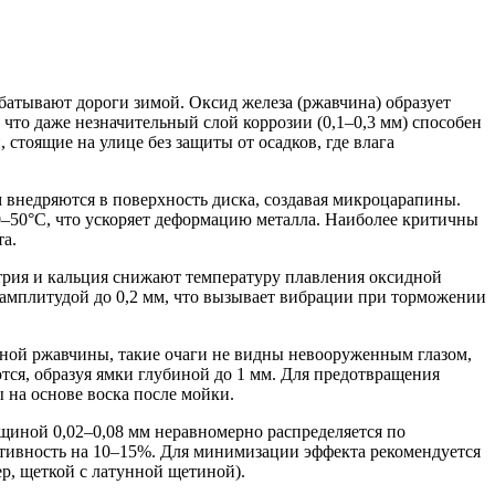
абатывают дороги зимой. Оксид железа (ржавчина) образует
что даже незначительный слой коррозии (0,1–0,3 мм) способен
стоящие на улице без защиты от осадков, где влага
м внедряются в поверхность диска, создавая микроцарапины.
0–50°C, что ускоряет деформацию металла. Наиболее критичны
та.
рия и кальция снижают температуру плавления оксидной
с амплитудой до 0,2 мм, что вызывает вибрации при торможении
ной ржавчины, такие очаги не видны невооруженным глазом,
ся, образуя ямки глубиной до 1 мм. Для предотвращения
 на основе воска после мойки.
лщиной 0,02–0,08 мм неравномерно распределяется по
ективность на 10–15%. Для минимизации эффекта рекомендуется
р, щеткой с латунной щетиной).