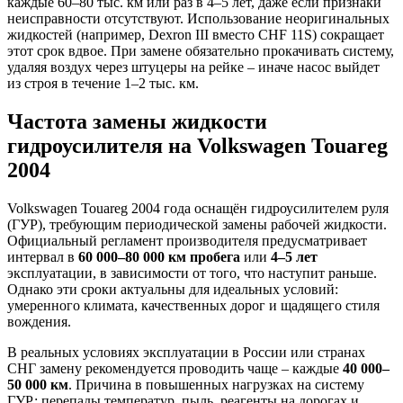
каждые 60–80 тыс. км или раз в 4–5 лет, даже если признаки
неисправности отсутствуют. Использование неоригинальных
жидкостей (например, Dexron III вместо CHF 11S) сокращает
этот срок вдвое. При замене обязательно прокачивать систему,
удаляя воздух через штуцеры на рейке – иначе насос выйдет
из строя в течение 1–2 тыс. км.
Частота замены жидкости
гидроусилителя на Volkswagen Touareg
2004
Volkswagen Touareg 2004 года оснащён гидроусилителем руля
(ГУР), требующим периодической замены рабочей жидкости.
Официальный регламент производителя предусматривает
интервал в
60 000–80 000 км пробега
или
4–5 лет
эксплуатации, в зависимости от того, что наступит раньше.
Однако эти сроки актуальны для идеальных условий:
умеренного климата, качественных дорог и щадящего стиля
вождения.
В реальных условиях эксплуатации в России или странах
СНГ замену рекомендуется проводить чаще – каждые
40 000–
50 000 км
. Причина в повышенных нагрузках на систему
ГУР: перепады температур, пыль, реагенты на дорогах и