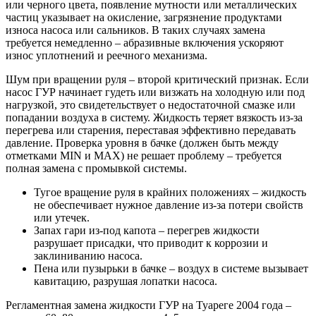
или черного цвета, появление мутности или металлических
частиц указывает на окисление, загрязнение продуктами
износа насоса или сальников. В таких случаях замена
требуется немедленно – абразивные включения ускоряют
износ уплотнений и реечного механизма.
Шум при вращении руля – второй критический признак. Если
насос ГУР начинает гудеть или визжать на холодную или под
нагрузкой, это свидетельствует о недостаточной смазке или
попадании воздуха в систему. Жидкость теряет вязкость из-за
перегрева или старения, переставая эффективно передавать
давление. Проверка уровня в бачке (должен быть между
отметками MIN и MAX) не решает проблему – требуется
полная замена с промывкой системы.
Тугое вращение руля в крайних положениях – жидкость
не обеспечивает нужное давление из-за потери свойств
или утечек.
Запах гари из-под капота – перегрев жидкости
разрушает присадки, что приводит к коррозии и
заклиниванию насоса.
Пена или пузырьки в бачке – воздух в системе вызывает
кавитацию, разрушая лопатки насоса.
Регламентная замена жидкости ГУР на Туареге 2004 года –