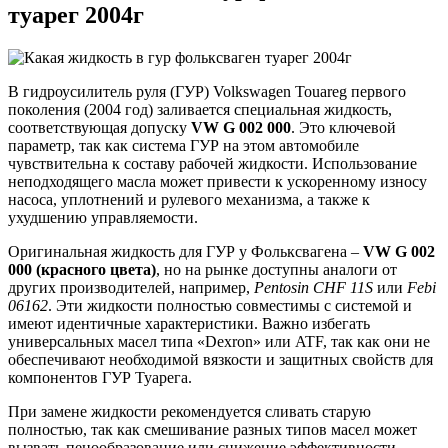
туарег 2004г
В гидроусилитель руля (ГУР) Volkswagen Touareg первого
поколения (2004 год) заливается специальная жидкость,
соответствующая допуску
VW G 002 000
. Это ключевой
параметр, так как система ГУР на этом автомобиле
чувствительна к составу рабочей жидкости. Использование
неподходящего масла может привести к ускоренному износу
насоса, уплотнений и рулевого механизма, а также к
ухудшению управляемости.
Оригинальная жидкость для ГУР у Фольксвагена –
VW G 002
000 (красного цвета)
, но на рынке доступны аналоги от
других производителей, например,
Pentosin CHF 11S
или
Febi
06162
. Эти жидкости полностью совместимы с системой и
имеют идентичные характеристики. Важно избегать
универсальных масел типа «Dexron» или ATF, так как они не
обеспечивают необходимой вязкости и защитных свойств для
компонентов ГУР Туарега.
При замене жидкости рекомендуется сливать старую
полностью, так как смешивание разных типов масел может
вызвать пенообразование или снижение эффективности