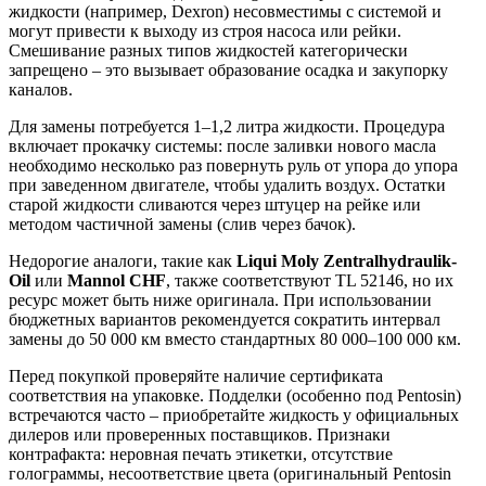
жидкости (например, Dexron) несовместимы с системой и
могут привести к выходу из строя насоса или рейки.
Смешивание разных типов жидкостей категорически
запрещено – это вызывает образование осадка и закупорку
каналов.
Для замены потребуется 1–1,2 литра жидкости. Процедура
включает прокачку системы: после заливки нового масла
необходимо несколько раз повернуть руль от упора до упора
при заведенном двигателе, чтобы удалить воздух. Остатки
старой жидкости сливаются через штуцер на рейке или
методом частичной замены (слив через бачок).
Недорогие аналоги, такие как
Liqui Moly Zentralhydraulik-
Oil
или
Mannol CHF
, также соответствуют TL 52146, но их
ресурс может быть ниже оригинала. При использовании
бюджетных вариантов рекомендуется сократить интервал
замены до 50 000 км вместо стандартных 80 000–100 000 км.
Перед покупкой проверяйте наличие сертификата
соответствия на упаковке. Подделки (особенно под Pentosin)
встречаются часто – приобретайте жидкость у официальных
дилеров или проверенных поставщиков. Признаки
контрафакта: неровная печать этикетки, отсутствие
голограммы, несоответствие цвета (оригинальный Pentosin