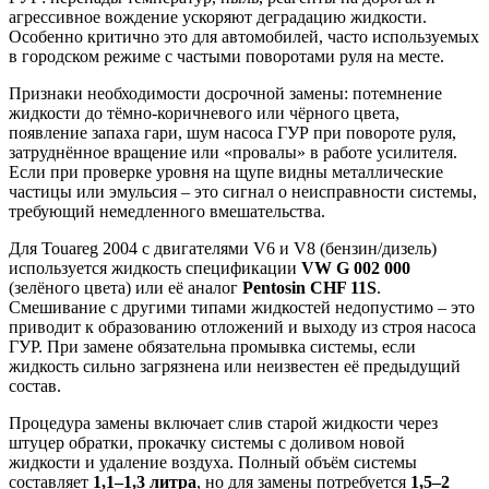
агрессивное вождение ускоряют деградацию жидкости.
Особенно критично это для автомобилей, часто используемых
в городском режиме с частыми поворотами руля на месте.
Признаки необходимости досрочной замены: потемнение
жидкости до тёмно-коричневого или чёрного цвета,
появление запаха гари, шум насоса ГУР при повороте руля,
затруднённое вращение или «провалы» в работе усилителя.
Если при проверке уровня на щупе видны металлические
частицы или эмульсия – это сигнал о неисправности системы,
требующий немедленного вмешательства.
Для Touareg 2004 с двигателями V6 и V8 (бензин/дизель)
используется жидкость спецификации
VW G 002 000
(зелёного цвета) или её аналог
Pentosin CHF 11S
.
Смешивание с другими типами жидкостей недопустимо – это
приводит к образованию отложений и выходу из строя насоса
ГУР. При замене обязательна промывка системы, если
жидкость сильно загрязнена или неизвестен её предыдущий
состав.
Процедура замены включает слив старой жидкости через
штуцер обратки, прокачку системы с доливом новой
жидкости и удаление воздуха. Полный объём системы
составляет
1,1–1,3 литра
, но для замены потребуется
1,5–2