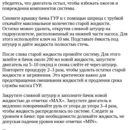
убедитесь, что двигатель остыл, чтобы избежать ожогов и
повреждения компонентов системы.
Снимите крышку бачка ГУР и с помощью шприца с трубкой
откачайте максимальное количество старой жидкости.
Остатки можно удалить, открутив сливной штуцер на
гидроусилителе, расположенный на нижней части насоса. Для
этого используйте ключ на 10 мм. Подставьте ёмкость под
штуцер и дайте жидкости полностью стечь.
После слива старой жидкости промойте систему. Для этого
залейте в бачок около 200 мл новой жидкости, запустите
двигатель на 5–10 секунд и снова слейте её через штуцер.
Повторите процедуру 2–3 раза, чтобы удалить остатки старой
жидкости и загрязнения. Это критически важно для
предотвращения смешивания жидкостей и продления срока
службы насоса ГУР.
Закрутите сливной штуцер и заполните бачок новой
жидкостью до отметки «MAX». Запустите двигатель и
медленно поворачивайте руль от упора до упора 3–4 раза,
чтобы жидкость распределилась по системе. Следите за
уровнем в бачке: при необходимости доливайте жидкость, не
допуская падения уровня ниже отметки «MIN».