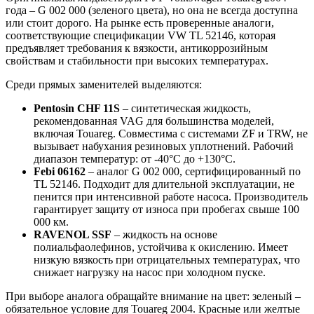
года – G 002 000 (зеленого цвета), но она не всегда доступна
или стоит дорого. На рынке есть проверенные аналоги,
соответствующие спецификации VW TL 52146, которая
предъявляет требования к вязкости, антикоррозийным
свойствам и стабильности при высоких температурах.
Среди прямых заменителей выделяются:
Pentosin CHF 11S
– синтетическая жидкость,
рекомендованная VAG для большинства моделей,
включая Touareg. Совместима с системами ZF и TRW, не
вызывает набухания резиновых уплотнений. Рабочий
диапазон температур: от -40°C до +130°C.
Febi 06162
– аналог G 002 000, сертифицированный по
TL 52146. Подходит для длительной эксплуатации, не
пенится при интенсивной работе насоса. Производитель
гарантирует защиту от износа при пробегах свыше 100
000 км.
RAVENOL SSF
– жидкость на основе
полиальфаолефинов, устойчива к окислению. Имеет
низкую вязкость при отрицательных температурах, что
снижает нагрузку на насос при холодном пуске.
При выборе аналога обращайте внимание на цвет: зеленый –
обязательное условие для Touareg 2004. Красные или желтые