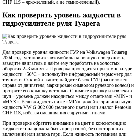
CHF 11S – ярко-зеленый, а не темно-зеленый).
Как проверить уровень жидкости в
гидроусилителе руля Туарега
Для проверки уровня жидкости ГУР на Volkswagen Touareg
2004 года установите автомобиль на ровную поверхность,
заведите двигатель и дайте ему поработать на холостых
оборотах 2–3 минуты. Проверка проводится при температуре
жидкости +50°C – используйте инфракрасный термометр для
точности. Откройте капот, найдите бачок ГУР (расположен
справа от двигателя, маркирован символом рулевого колеса) и
протрите его крышку ветошью. Снимите крышку и извлеките
щуп – уровень должен находиться между отметками «MIN» и
«MAX». Если жидкость ниже «MIN», долейте оригинальную
жидкость VW G 002 000 (зеленого цвета) или аналог Pentosin
CHF 11S, избегая смешивания с другими типами.
При проверке обратите внимание на цвет и консистенцию
жидкости: она должна быть прозрачной, без посторонних
включений или запаха гари. Если жидкость потемнела или