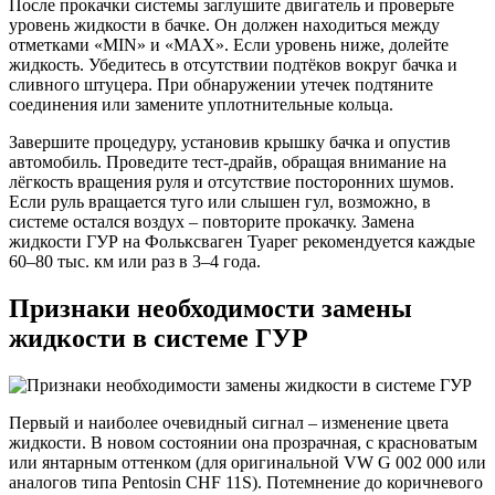
После прокачки системы заглушите двигатель и проверьте
уровень жидкости в бачке. Он должен находиться между
отметками «MIN» и «MAX». Если уровень ниже, долейте
жидкость. Убедитесь в отсутствии подтёков вокруг бачка и
сливного штуцера. При обнаружении утечек подтяните
соединения или замените уплотнительные кольца.
Завершите процедуру, установив крышку бачка и опустив
автомобиль. Проведите тест-драйв, обращая внимание на
лёгкость вращения руля и отсутствие посторонних шумов.
Если руль вращается туго или слышен гул, возможно, в
системе остался воздух – повторите прокачку. Замена
жидкости ГУР на Фольксваген Туарег рекомендуется каждые
60–80 тыс. км или раз в 3–4 года.
Признаки необходимости замены
жидкости в системе ГУР
Первый и наиболее очевидный сигнал – изменение цвета
жидкости. В новом состоянии она прозрачная, с красноватым
или янтарным оттенком (для оригинальной VW G 002 000 или
аналогов типа Pentosin CHF 11S). Потемнение до коричневого