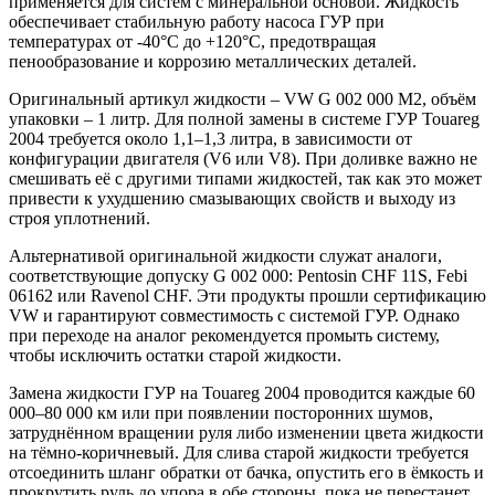
применяется для систем с минеральной основой. Жидкость
обеспечивает стабильную работу насоса ГУР при
температурах от -40°C до +120°C, предотвращая
пенообразование и коррозию металлических деталей.
Оригинальный артикул жидкости – VW G 002 000 M2, объём
упаковки – 1 литр. Для полной замены в системе ГУР Touareg
2004 требуется около 1,1–1,3 литра, в зависимости от
конфигурации двигателя (V6 или V8). При доливке важно не
смешивать её с другими типами жидкостей, так как это может
привести к ухудшению смазывающих свойств и выходу из
строя уплотнений.
Альтернативой оригинальной жидкости служат аналоги,
соответствующие допуску G 002 000: Pentosin CHF 11S, Febi
06162 или Ravenol CHF. Эти продукты прошли сертификацию
VW и гарантируют совместимость с системой ГУР. Однако
при переходе на аналог рекомендуется промыть систему,
чтобы исключить остатки старой жидкости.
Замена жидкости ГУР на Touareg 2004 проводится каждые 60
000–80 000 км или при появлении посторонних шумов,
затруднённом вращении руля либо изменении цвета жидкости
на тёмно-коричневый. Для слива старой жидкости требуется
отсоединить шланг обратки от бачка, опустить его в ёмкость и
прокрутить руль до упора в обе стороны, пока не перестанет