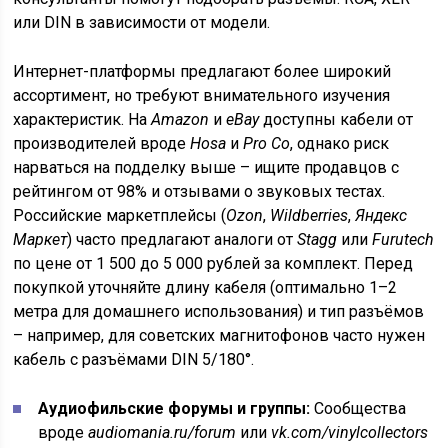
или DIN в зависимости от модели.
Интернет-платформы предлагают более широкий
ассортимент, но требуют внимательного изучения
характеристик. На
Amazon
и
eBay
доступны кабели от
производителей вроде
Hosa
и
Pro Co
, однако риск
нарваться на подделку выше – ищите продавцов с
рейтингом от 98% и отзывами о звуковых тестах.
Российские маркетплейсы (
Ozon
,
Wildberries
,
Яндекс
Маркет
) часто предлагают аналоги от
Stagg
или
Furutech
по цене от 1 500 до 5 000 рублей за комплект. Перед
покупкой уточняйте длину кабеля (оптимально 1–2
метра для домашнего использования) и тип разъёмов
– например, для советских магнитофонов часто нужен
кабель с разъёмами DIN 5/180°.
Аудиофильские форумы и группы:
Сообщества
вроде
audiomania.ru/forum
или
vk.com/vinylcollectors