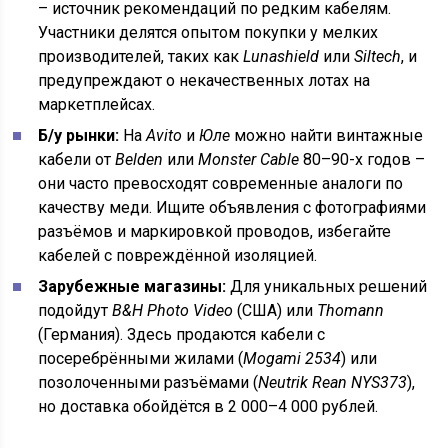
– источник рекомендаций по редким кабелям.
Участники делятся опытом покупки у мелких
производителей, таких как
Lunashield
или
Siltech
, и
предупреждают о некачественных лотах на
маркетплейсах.
Б/у рынки:
На
Avito
и
Юле
можно найти винтажные
кабели от
Belden
или
Monster Cable
80–90-х годов –
они часто превосходят современные аналоги по
качеству меди. Ищите объявления с фотографиями
разъёмов и маркировкой проводов, избегайте
кабелей с повреждённой изоляцией.
Зарубежные магазины:
Для уникальных решений
подойдут
B&H Photo Video
(США) или
Thomann
(Германия). Здесь продаются кабели с
посеребрёнными жилами (
Mogami 2534
) или
позолоченными разъёмами (
Neutrik Rean NYS373
),
но доставка обойдётся в 2 000–4 000 рублей.