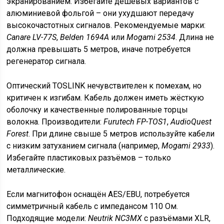
экранированием. Избегайте дешёвых вариантов с
алюминиевой фольгой – они ухудшают передачу
высокочастотных сигналов. Рекомендуемые марки:
Canare LV-77S
,
Belden 1694A
или
Mogami 2534
. Длина не
должна превышать 5 метров, иначе потребуется
регенератор сигнала.
Оптический TOSLINK нечувствителен к помехам, но
критичен к изгибам. Кабель должен иметь жёсткую
оболочку и качественные полированные торцы
волокна. Производители:
Furutech FP-TOS1
,
AudioQuest
Forest
. При длине свыше 5 метров используйте кабели
с низким затуханием сигнала (например,
Mogami 2933
).
Избегайте пластиковых разъёмов – только
металлические.
Если магнитофон оснащён AES/EBU, потребуется
симметричный кабель с импедансом 110 Ом.
Подходящие модели:
Neutrik NC3MX
с разъёмами XLR,