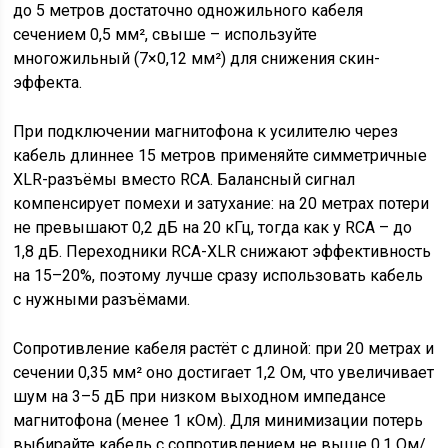
до 5 метров достаточно одножильного кабеля
сечением 0,5 мм², свыше – используйте
многожильный (7×0,12 мм²) для снижения скин-
эффекта.
При подключении магнитофона к усилителю через
кабель длиннее 15 метров применяйте симметричные
XLR-разъёмы вместо RCA. Балансный сигнал
компенсирует помехи и затухание: на 20 метрах потери
не превышают 0,2 дБ на 20 кГц, тогда как у RCA – до
1,8 дБ. Переходники RCA-XLR снижают эффективность
на 15–20%, поэтому лучше сразу использовать кабель
с нужными разъёмами.
Сопротивление кабеля растёт с длиной: при 20 метрах и
сечении 0,35 мм² оно достигает 1,2 Ом, что увеличивает
шум на 3–5 дБ при низком выходном импедансе
магнитофона (менее 1 кОм). Для минимизации потерь
выбирайте кабель с сопротивлением не выше 0,1 Ом/