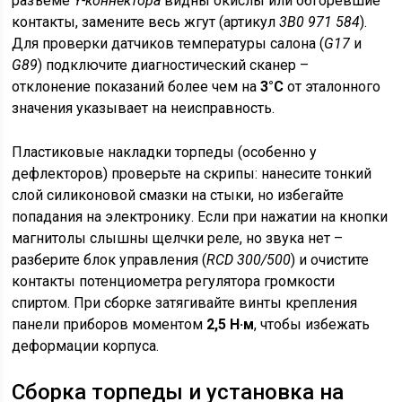
разъёме
Y-коннектора
видны окислы или обгоревшие
контакты, замените весь жгут (артикул
3B0 971 584
).
Для проверки датчиков температуры салона (
G17
и
G89
) подключите диагностический сканер –
отклонение показаний более чем на
3°C
от эталонного
значения указывает на неисправность.
Пластиковые накладки торпеды (особенно у
дефлекторов) проверьте на скрипы: нанесите тонкий
слой силиконовой смазки на стыки, но избегайте
попадания на электронику. Если при нажатии на кнопки
магнитолы слышны щелчки реле, но звука нет –
разберите блок управления (
RCD 300/500
) и очистите
контакты потенциометра регулятора громкости
спиртом. При сборке затягивайте винты крепления
панели приборов моментом
2,5 Н·м
, чтобы избежать
деформации корпуса.
Сборка торпеды и установка на