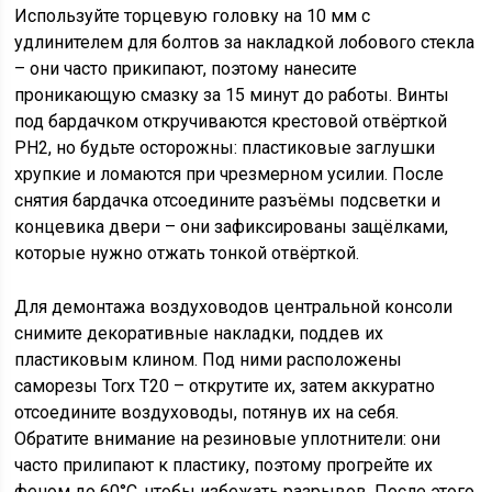
Используйте торцевую головку на 10 мм с
удлинителем для болтов за накладкой лобового стекла
– они часто прикипают, поэтому нанесите
проникающую смазку за 15 минут до работы. Винты
под бардачком откручиваются крестовой отвёрткой
PH2, но будьте осторожны: пластиковые заглушки
хрупкие и ломаются при чрезмерном усилии. После
снятия бардачка отсоедините разъёмы подсветки и
концевика двери – они зафиксированы защёлками,
которые нужно отжать тонкой отвёрткой.
Для демонтажа воздуховодов центральной консоли
снимите декоративные накладки, поддев их
пластиковым клином. Под ними расположены
саморезы Torx T20 – открутите их, затем аккуратно
отсоедините воздуховоды, потянув их на себя.
Обратите внимание на резиновые уплотнители: они
часто прилипают к пластику, поэтому прогрейте их
феном до 60°C, чтобы избежать разрывов. После этого