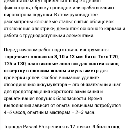
демонтаже могут привести к повреждению
фиксаторов, обрыву проводов или срабатыванию
пиропатрона подушки. В этом руководстве
рассмотрены ключевые этапы: снятие облицовок,
отключение электрики, демонтаж основного каркаса и
работа с труднодоступными элементами.
Перед началом работ подготовьте инструменты:
торцевые головки на 8, 10 и 13 мм
,
биты Torx T20,
T25 и T30
,
пластиковые лопатки для снятия клипс
,
отвертку с плоским жалом
и
мультиметр
для
проверки цепей. Особое внимание уделите
отсоединению аккумулятора – это обязательный шаг
для предотвращения короткого замыкания и
срабатывания подушек безопасности. Время
выполнения зависит от опыта: новичкам потребуется
4–6 часов
, опытным мастерам –
2–3 часа
.
Торпеда Passat B5 крепится в 12 точках:
4 болта под