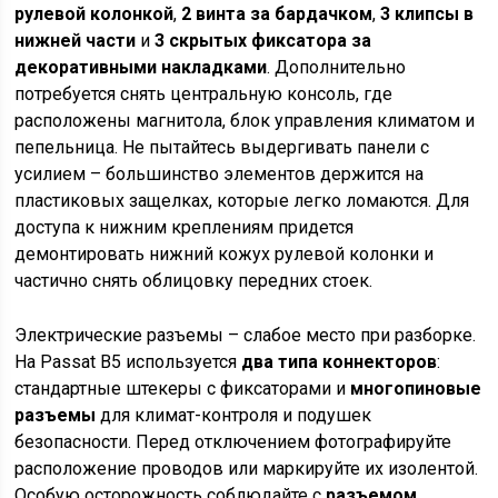
рулевой колонкой
,
2 винта за бардачком
,
3 клипсы в
нижней части
и
3 скрытых фиксатора за
декоративными накладками
. Дополнительно
потребуется снять центральную консоль, где
расположены магнитола, блок управления климатом и
пепельница. Не пытайтесь выдергивать панели с
усилием – большинство элементов держится на
пластиковых защелках, которые легко ломаются. Для
доступа к нижним креплениям придется
демонтировать нижний кожух рулевой колонки и
частично снять облицовку передних стоек.
Электрические разъемы – слабое место при разборке.
На Passat B5 используется
два типа коннекторов
:
стандартные штекеры с фиксаторами и
многопиновые
разъемы
для климат-контроля и подушек
безопасности. Перед отключением фотографируйте
расположение проводов или маркируйте их изолентой.
Особую осторожность соблюдайте с
разъемом