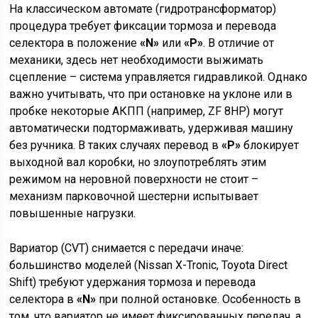
На классическом автомате (гидротрансформатор)
процедура требует фиксации тормоза и перевода
селектора в положение
«N»
или
«P»
. В отличие от
механики, здесь нет необходимости выжимать
сцепление – система управляется гидравликой. Однако
важно учитывать, что при остановке на уклоне или в
пробке некоторые АКПП (например, ZF 8HP) могут
автоматически подтормаживать, удерживая машину
без ручника. В таких случаях перевод в
«P»
блокирует
выходной вал коробки, но злоупотреблять этим
режимом на неровной поверхности не стоит –
механизм парковочной шестерни испытывает
повышенные нагрузки.
Вариатор (CVT) снимается с передачи иначе:
большинство моделей (Nissan X-Tronic, Toyota Direct
Shift) требуют удержания тормоза и перевода
селектора в
«N»
при полной остановке. Особенность в
том, что вариатор не имеет фиксированных передач, а