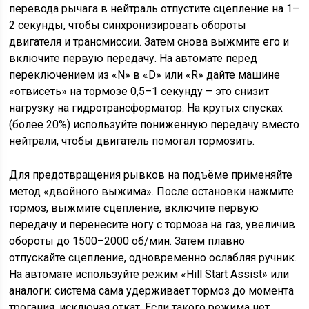
перевода рычага в нейтраль отпустите сцепление на 1–
2 секунды, чтобы синхронизировать обороты
двигателя и трансмиссии. Затем снова выжмите его и
включите первую передачу. На автомате перед
переключением из «N» в «D» или «R» дайте машине
«отвисеть» на тормозе 0,5–1 секунду – это снизит
нагрузку на гидротрансформатор. На крутых спусках
(более 20%) используйте пониженную передачу вместо
нейтрали, чтобы двигатель помогал тормозить.
Для предотвращения рывков на подъёме применяйте
метод «двойного выжима». После остановки нажмите
тормоз, выжмите сцепление, включите первую
передачу и перенесите ногу с тормоза на газ, увеличив
обороты до 1500–2000 об/мин. Затем плавно
отпускайте сцепление, одновременно ослабляя ручник.
На автомате используйте режим «Hill Start Assist» или
аналоги: система сама удерживает тормоз до момента
трогания, исключая откат. Если такого режима нет,