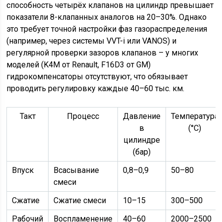
способность четырёх клапанов на цилиндр превышает
показатели 8-клапанных аналогов на 20–30%. Однако
это требует точной настройки фаз газораспределения
(например, через системы VVT-i или VANOS) и
регулярной проверки зазоров клапанов – у многих
моделей (K4M от Renault, F16D3 от GM)
гидрокомпенсаторы отсутствуют, что обязывает
проводить регулировку каждые 40–60 тыс. км.
Такт
Процесс
Давление
Температура
в
(°C)
цилиндре
(бар)
Впуск
Всасывание
0,8–0,9
50–80
смеси
Сжатие
Сжатие смеси
10–15
300–500
Рабочий
Воспламенение
40–60
2000–2500