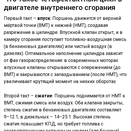
двигателе внутреннего сгорания
Первый такт –
впуск
. Поршень движется от верхней
мёртвой точки (ВМТ) к нижней (НМТ), создавая
разрежение в цилиндре. Впускной клапан открыт, и в
камеру сгорания поступает топливно-воздушная смесь
(в бензиновых двигателях) или чистый воздух (в
дизелях). Оптимальное наполнение цилиндра зависит
от фаз газораспределения: в современных моторах
впускные клапаны открываются с опережением (до
ВМТ) и закрываются с запаздыванием (после НМТ), что
увеличивает крутящий момент на низких оборотах.
Второй такт –
сжатие
. Поршень поднимается от НМТ к
ВМТ, сжимая смесь или воздух. Оба клапана закрыты,
степень сжатия в бензиновых двигателях составляет
9–12:1, в дизельных – 14–25:1. Высокая степень
сжатия повышает КПД, но требует топлива с
соответствующим октановым числом (для бензина)