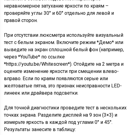
неравномерное затухание яркости по краям –
проверяйте углы 30° и 60° отдельно для левой и
правой сторон.
При отсутствии люксметра используйте визуальный
тест с белым экраном. Включите режим *Демо* или
выведите на экран сплошной белый фон (например,
через *YouTube* по ссылке
*https://youtu.be/Whitescreen*). Отойдите на 2 метра и
оцените изменение яркости при смещении влево-
вправо. Если по краям появляются серые или
желтоватые пятна, это признак неисправности LED-
линеек или драйвера подсветки.
Для точной диагностики проведите тест в нескольких
точках экрана. Разделите дисплей на 9 зон (3×3) и
измерьте яркость в каждой под углами 0° и 45°.
Результаты занесите в таблицу: