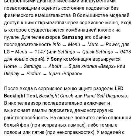
встроенными диагностическими инструментами,
позволяющими оценить состояние подсветки без
физического вмешательства. В большинстве моделей
доступ к ним открывается через сервисное меню, вход
в которое осуществляется комбинацией кнопок на
пульте. Для телевизоров
Samsung
это обычно
последовательность
Info → Menu → Mute → Power
, для
LG
–
Menu → 1147
(или
Settings → Quick Settings → 0413
для новых серий). У
Sony
комбинация варьируется:
Home → Settings → About → 5 раз кнопка «Вверх»
или
Display → Picture → 5 раз «Вправо»
.
После входа в сервисное меню ищите разделы
LED
Backlight Test
,
Backlight Check
или
Panel Self-Diagnosis
.
В них телевизор последовательно включает и
выключает лампы подсветки, демонстрируя их
работоспособность. На экране появится либо сплошной
белый фон (при исправных лампах), либо темные
полосы или пятна (при неисправностях). У моделей с