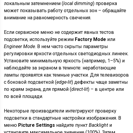
локальным затемнением (
local dimming
) проверка
может показывать работу отдельных зон – обращайте
внимание на равномерность свечения.
Если сервисное меню не содержит явных тестов
подсветки, используйте режим
Factory Mode
или
Engineer Mode
. В нем часто скрыты параметры
регулировки яркости отдельных светодиодных линеек.
Установите минимальную яркость (например, 1–5%) и
наблюдайте за экраном в темноте: неработающие
лампы проявятся как темные участки. Для телевизоров
с боковой подсветкой (
edge-lit
) дефекты чаще заметны
по краям экрана, для прямой (
direct-lit
) – в центре или
по всей площади.
Некоторые производители интегрируют проверку
подсветки в стандартные настройки изображения. В
меню
Picture Settings
найдите пункт
Backlight
и
установите максимальное значение (100%). Затем