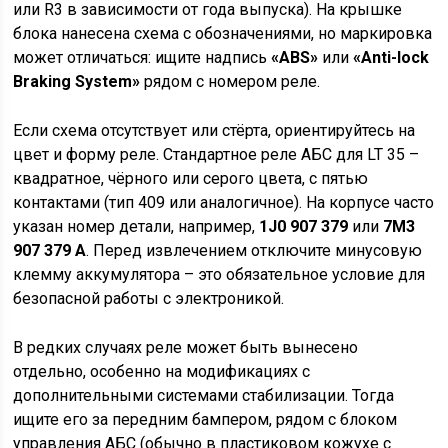
или R3 в зависимости от года выпуска). На крышке
блока нанесена схема с обозначениями, но маркировка
может отличаться: ищите надпись
«ABS»
или
«Anti-lock
Braking System»
рядом с номером реле.
Если схема отсутствует или стёрта, ориентируйтесь на
цвет и форму реле. Стандартное реле АБС для LT 35 –
квадратное, чёрного или серого цвета, с пятью
контактами (тип 409 или аналогичное). На корпусе часто
указан номер детали, например,
1J0 907 379
или
7M3
907 379 A
. Перед извлечением отключите минусовую
клемму аккумулятора – это обязательное условие для
безопасной работы с электроникой.
В редких случаях реле может быть вынесено
отдельно, особенно на модификациях с
дополнительными системами стабилизации. Тогда
ищите его за передним бампером, рядом с блоком
управления АБС (обычно в пластиковом кожухе с