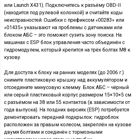
или Launch X431). Подключитесь к разъёму OBD-II
(находится под рулевой колонкой) и считайте коды
неисправностей. Ошибки с префиксом «00283» или
«01435» указывают на проблемы с датчиками или
блоком АБС – это поможет сузить зону поиска. На
машинах с ESP блок управления часто объединён с
гидромодулем, который крепится на трёх болтах М8 к
кузову.
Для доступа к блоку на ранних моделях (до 2006 г.)
снимите пластиковую крышку над аккумулятором и
отсоедините минусовую клемму. Блок АБС – чёрный
или серый пластиковый корпус размером 15×10×5 см
с разъёмом на 38 или 55 контактов (в зависимости от
года выпуска). На поздних версиях (ESP) потребуется
демонтировать передний подкрылок: гидроблок
расположен за правым колесом, закреплён на кузове
двумя болтами и соединён с тормозными