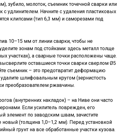
м), зубило, молоток, съемник точечной сварки или
к с удлинителем. Начните с удаления пластиковых
ятся клипсами (тип 6,3 мм) и саморезами под
пив 10–15 мм от линии сварки, чтобы не
уделите зонам под стойками: здесь металл толще
ьных участках), а сварные точки расположены чаще.
 высверлите оставшиеся точки сварки сверлом Ø5
уйте съемник – это предотвратит деформацию
ы удалите шлифовальным кругом (зернистость
мки преобразователем ржавчины.
огов (внутренних накладок) – на Ниве они часто
еронами. Если усилитель поврежден, его
ый элемент по заводским швам, зачистите
е новый (толщина 1,0–1,2 мм). Перед установкой
ийный грунт на все обработанные участки кузова.