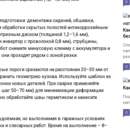
0
подготовки: демонтажа сидений, обшивки,
) и обработки скрытых полостей антикоррозийным
Ка
отрезным диском (толщиной 1,2–1,6 мм),
бе
 инвертор с проволокой 0,8 мм), струбцины,
Спо
абот снимите минусовую клемму с аккумулятора и
нап
они проходят рядом с зоной резки.
рез
0
рые пороги срезаются на расстоянии 20–30 мм от
ранить геометрию кузова. Используйте шаблон из
гонки новых деталей. При сварке применяйте
Ка
, шаг 50–70 мм) для минимизации деформации
Пош
ьно обработайте швы герметиком и нанесите
кап
0
рудоёмкая, но выполнимая в гаражных условиях
и и слесарных работ. Время на выполнение – 8–