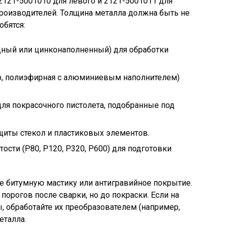
2121-5001010 для левого и 2121-5001011 для
 производителей. Толщина металла должна быть не
обятся:
дный или цинконаполненный) для обработки
р, полиэфирная с алюминиевым наполнителем)
для покрасочного пистолета, подобранные под
щиты стекол и пластиковых элементов.
ости (P80, P120, P320, P600) для подготовки
е битумную мастику или антигравийное покрытие.
 порогов после сварки, но до покраски. Если на
 обработайте их преобразователем (например,
еталла.