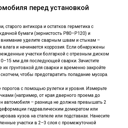
омобиля перед установкой
и, старого антикора и остатков герметика с
дачной бумаги (зернистость P80–P120) и
 внимание уделите сварным швам и стыкам –
я влага и начинается коррозия. Если обнаружены
режденные участки болгаркой с отрезным диском
 10–15 мм для последующей сварки. Зачистите
те их грунтовкой для сварки и временно закройте
скотчем, чтобы предотвратить попадание мусора.
 порогов с помощью рулетки и уровня. Измерьте
ками (например, от края дверного проема до
рон автомобиля – разница не должна превышать 2
 деформации гидравлическим домкратом или
ровав кузов на стапеле или подставках. Нанесите
ленные участки в 2–3 слоя с промежуточной