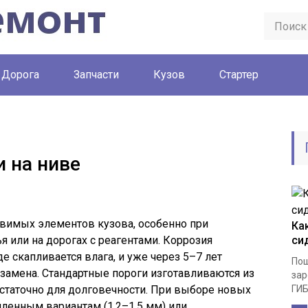
Дорога
Запчасти
Кузов
Стартер
и на ниве
звимых элементов кузова, особенно при
Ка
я или на дорогах с реагентами. Коррозия
си
де скапливается влага, и уже через 5–7 лет
Пош
замена. Стандартные пороги изготавливаются из
зар
остаточно для долговечности. При выборе новых
ГИБ
иленным вариантам (1,2–1,5 мм) или