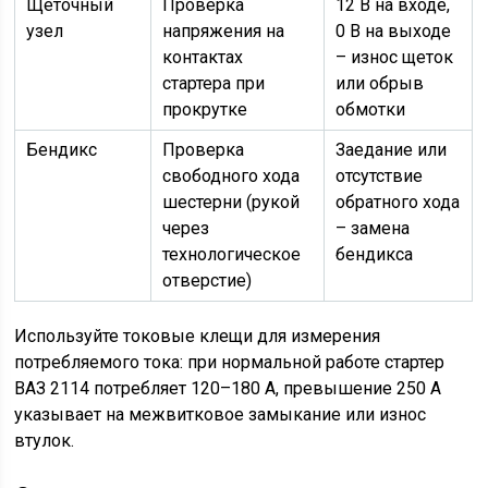
Щеточный
Проверка
12 В на входе,
узел
напряжения на
0 В на выходе
контактах
– износ щеток
стартера при
или обрыв
прокрутке
обмотки
Бендикс
Проверка
Заедание или
свободного хода
отсутствие
шестерни (рукой
обратного хода
через
– замена
технологическое
бендикса
отверстие)
Используйте токовые клещи для измерения
потребляемого тока: при нормальной работе стартер
ВАЗ 2114 потребляет 120–180 А, превышение 250 А
указывает на межвитковое замыкание или износ
втулок.