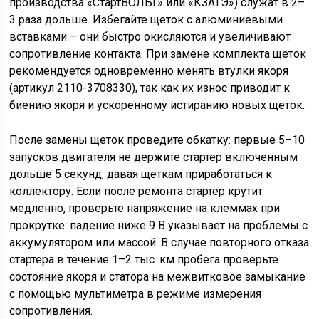
производства «СтартВОЛЬТ» или «КЗАТЭ») служат в 2–
3 раза дольше. Избегайте щеток с алюминиевыми
вставками – они быстро окисляются и увеличивают
сопротивление контакта. При замене комплекта щеток
рекомендуется одновременно менять втулки якоря
(артикул 2110-3708330), так как их износ приводит к
биению якоря и ускоренному истиранию новых щеток.
После замены щеток проведите обкатку: первые 5–10
запусков двигателя не держите стартер включенным
дольше 5 секунд, давая щеткам приработаться к
коллектору. Если после ремонта стартер крутит
медленно, проверьте напряжение на клеммах при
прокрутке: падение ниже 9 В указывает на проблемы с
аккумулятором или массой. В случае повторного отказа
стартера в течение 1–2 тыс. км пробега проверьте
состояние якоря и статора на межвитковое замыкание
с помощью мультиметра в режиме измерения
сопротивления.