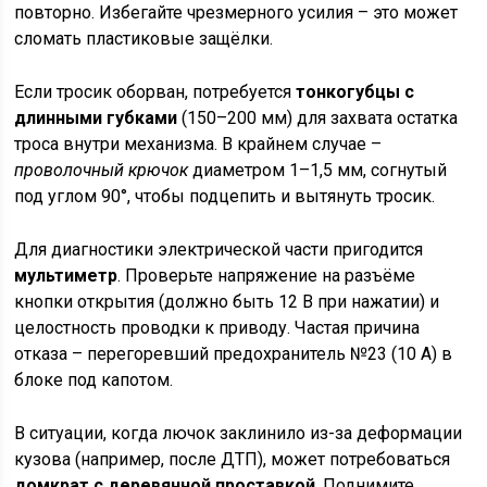
повторно. Избегайте чрезмерного усилия – это может
сломать пластиковые защёлки.
Если тросик оборван, потребуется
тонкогубцы с
длинными губками
(150–200 мм) для захвата остатка
троса внутри механизма. В крайнем случае –
проволочный крючок
диаметром 1–1,5 мм, согнутый
под углом 90°, чтобы подцепить и вытянуть тросик.
Для диагностики электрической части пригодится
мультиметр
. Проверьте напряжение на разъёме
кнопки открытия (должно быть 12 В при нажатии) и
целостность проводки к приводу. Частая причина
отказа – перегоревший предохранитель №23 (10 А) в
блоке под капотом.
В ситуации, когда лючок заклинило из-за деформации
кузова (например, после ДТП), может потребоваться
домкрат с деревянной проставкой
. Поднимите