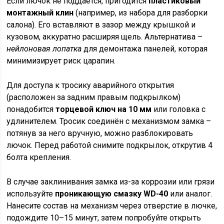
Если лючок не поддаётся, пригодится
пластиковый
монтажный клин
(например, из набора для разборки
салона). Его вставляют в зазор между крышкой и
кузовом, аккуратно расширяя щель. Альтернатива –
нейлоновая лопатка
для демонтажа панелей, которая
минимизирует риск царапин.
Для доступа к тросику аварийного открытия
(расположен за задним правым подкрылком)
понадобится
торцевой ключ на 10 мм
или головка с
удлинителем. Тросик соединён с механизмом замка –
потянув за него вручную, можно разблокировать
лючок. Перед работой снимите подкрылок, открутив 4
болта крепления.
В случае заклинивания замка из-за коррозии или грязи
используйте
проникающую смазку WD-40
или аналог.
Нанесите состав на механизм через отверстие в лючке,
подождите 10–15 минут, затем попробуйте открыть