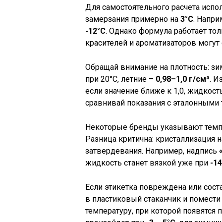
Для самостоятельного расчета исп
замерзания примерно на
3°C
. Напр
-12°C
. Однако формула работает то
красителей и ароматизаторов могут 
Обращай внимание на плотность: з
при 20°C, летние –
0,98–1,0 г/см³
. И
если значение ближе к 1,0, жидкос
сравнивай показания с эталонными 
Некоторые бренды указывают темпе
Разница критична: кристаллизация 
затвердевания. Например, надпись
жидкость станет вязкой уже при
-1
Если этикетка повреждена или соста
в пластиковый стаканчик и помести
температуру, при которой появятся 