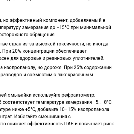
й, но эффективный компонент, добавляемый в
мпературу замерзания до −15°C при минимальной
 осторожного обращения.
ве стран из-за высокой токсичности, но иногда
. При 20% концентрации обеспечивает
асен для здоровья и резиновых уплотнителей.
ва изопропанолу, но дороже. При 25% содержании
т разводов и совместим с лакокрасочным
ней омывайки используйте рефрактометр:
5 соответствует температуре замерзания −5…−8°C.
атуре ниже +5°C, добавьте 10–15% изопропанола
ентрат. Избегайте смешивания с
это снижает эффективность ПАВ и повышает риск