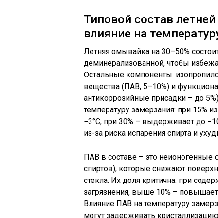
Типовой состав летне
влияние на температур
Летняя омывайка на 30–50% состои
деминерализованной, чтобы избежат
Остальные компоненты: изопропило
вещества (ПАВ, 5–10%) и функциона
антикоррозийные присадки – до 5%)
температуру замерзания: при 15% и
−3°C, при 30% – выдерживает до −
из-за риска испарения спирта и ух
ПАВ в составе – это неионогенные 
спиртов), которые снижают поверх
стекла. Их доля критична: при сод
загрязнения, выше 10% – повышает 
Влияние ПАВ на температуру замерз
могут задерживать кристаллизацию