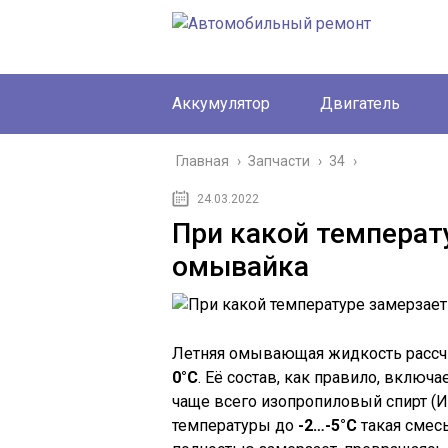
Аккумулятор
Двигатель
Главная
›
Запчасти
›
34
›
24.03.2022
При какой температ
омывайка
Летняя омывающая жидкость рассчи
0°C
. Её состав, как правило, включ
чаще всего изопропиловый спирт (
температуры до
-2…-5°C
такая смесь