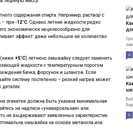
в ледяную массу.
тного содержания спирта. Например, раствор с
% – при
-12°C
. Однако летние жидкости редко
Ка
к это экономически нецелесообразно для
дл
иливает эффект: даже небольшое её количество
Сро
зав
0
 (ниже
+5°C
) летнюю омывайку следует заменить
рзающей жидкости с температурным порогом
еждения бачка, форсунок и шлангов. Если
айте систему постепенно – резкий нагрев может
Ка
 деталях.
шк
Выб
 на этикетке должна быть указана минимальная
Rap
айтесь на надписи «универсальная» или
сто не выдерживают заявленных характеристик.
0
птимальна омывайка на основе метанола или