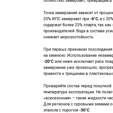
полностью замерзает, превращаясь 
Точка замерзания зависит от процен
20% ИПС замерзает при
-6°C
, а с 30
содержат более 25% спирта, так ка
производителей. Вода в составе ус
снижает морозостойкость.
При первых признаках похолодания
на зимнюю. Использование незаме
-20°C
или ниже исключает риск повр
замерзание уже произошло, прогрев
привести к трещинам в пластиковых
Проверяйте состав перед покупкой:
температура эксплуатации. Не полаг
«всесезонная» – такие жидкости ча
Для регионов с суровыми зимами о
этанола с порогом
-30°C
.