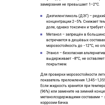
замерзания не превышает 1–2°C.
Диэтиленгликоль (ДЭГ) – редки
концентрации 2–5%. Снижает те
доле, однако токсичен и требует
Метанол – запрещён в большинст
встречается в дешёвых составах
морозостойкость до −12°C, но оп
Этанол – безопасная альтернати
выдерживает −8°C, не оставляе
покрытием.
Для проверки морозостойкости лет
показатель преломления 1,345–1,35
Если жидкость хранится при темпер
(96%) или замените на зимний конц
метанолсодержащими составами – 
коррозии бачка.