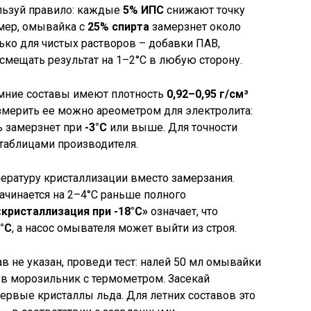
ользуй правило: каждые
5% ИПС
снижают точку
имер, омывайка с
25% спирта
замерзнет около
лько для чистых растворов – добавки ПАВ,
смещать результат на 1–2°C в любую сторону.
имние составы имеют плотность
0,92–0,95 г/см³
змерить ее можно ареометром для электролита:
ть замерзнет при
-3°C
или выше. Для точности
таблицами производителя.
ратуру кристаллизации вместо замерзания.
начинается на 2–4°C раньше полного
«кристаллизация при -18°C»
означает, что
4°C
, а насос омывателя может выйти из строя.
в не указан, проведи тест: налей 50 мл омывайки
 в морозильник с термометром. Засекай
первые кристаллы льда. Для летних составов это