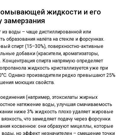
й омывающей жидкости и его
у замерзания
т из воды – чаще дистиллированной или
ь образования налёта на стекле и форсунках.
вый спирт (15–30%), поверхностно-активные
льные добавки (красители, ароматизаторы,
. Концентрация спирта напрямую определяет
зопропанола жидкость кристаллизуется уже при
10°C. Однако производители редко превышают 25%
удшения моющих свойств.
соединения (например, этоксилаты жирных
ностное натяжение воды, улучшая смачиваемость
ержании ниже 3% жидкость плохо удаляет жировые
вязкость, что замедляет подачу через форсунки.
ания косвенное: они образуют мицеллы, которые
 воды, но эффект незначителен – смещение точки