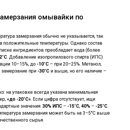
замерзания омывайки по
ратура замерзания обычно не указывается, так
на положительные температуры. Однако состав
списке ингредиентов преобладает вода (более
2°C
. Добавление изопропилового спирта (ИПС)
ации 10–15%, до
-10°C
– при 20–25%. Метанол,
 замерзание при
-30°C
и выше, но его наличие –
о: на упаковке всегда указана минимальная
ер,
«до -20°C»
. Если цифра отсутствует, ищи
ндартные значения:
30% ИПС
–
-15°C
,
40%
–
-25°C
.
емпература замерзания может быть на 3–5°C выше
ачественного сырья.