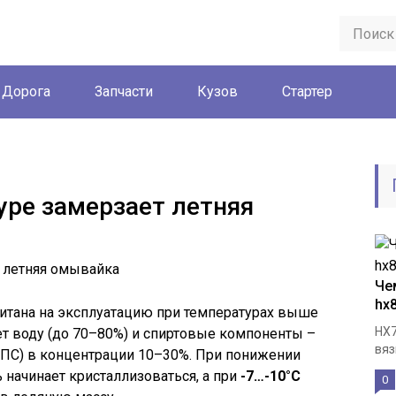
Дорога
Запчасти
Кузов
Стартер
уре замерзает летняя
Че
hx
тана на эксплуатацию при температурах выше
HX7
ает воду (до 70–80%) и спиртовые компоненты –
вяз
ИПС) в концентрации 10–30%. При понижении
 начинает кристаллизоваться, а при
-7…-10°C
0