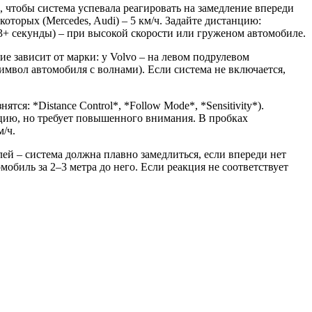
, чтобы система успевала реагировать на замедление впереди
оторых (Mercedes, Audi) – 5 км/ч. Задайте дистанцию:
(3+ секунды) – при высокой скорости или груженом автомобиле.
е зависит от марки: у Volvo – на левом подрулевом
имвол автомобиля с волнами). Если система не включается,
я: *Distance Control*, *Follow Mode*, *Sensitivity*).
цию, но требует повышенного внимания. В пробках
м/ч.
лей – система должна плавно замедлиться, если впереди нет
обиль за 2–3 метра до него. Если реакция не соответствует