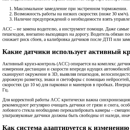
Максимальное замедление при экстренном торможении.
Возможность работы на низких скоростях (ниже 30 км/ч).
Наличие предупреждений о необходимости взять управлен
ACC – не замена водителю, а инструмент помощи. Даже самые
пешеходов, внезапно выходящих на дорогу. Водитель обязан п
снижает риск сбоев, а калибровка датчиков после ДТП или зам
Какие датчики использует активный кр
Активный круиз-контроль (ACC) опирается на комплекс датчик
измерения дистанции и скорости впереди идущих автомобилей с 
сканируют окружение в 3D, выявляя пешеходов, велосипедистов
дорожную разметку, знаки и светофоры с помощью нейросетей, 
скоростях (до 10 м) для парковки и маневров в пробках. Инер
Гц.
Для корректной работы ACC критически важна синхронизация 
рекомендуют регулярно очищать датчики от грязи и снега, осо
лобового стекла необходимо перекалибровать камеры – смещени
ультразвуковые датчики должны быть свободны от наледи, инач
Как система адаптируется к изменению