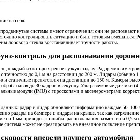
ие на себя.
 продвинутые системы имеют ограничения: они не распознают н
остоянно контролировать ситуацию и быть готовым вмешаться. Р
ены лобового стекла восстанавливает точность работы.
уиз-контроль для распознавания дорожн
ов, каждый из которых решает узкую задачу. Радар миллиметров
точностью до 0,1 м на расстоянии до 200 м. Лидары (обычно 1–4
 и статичные препятствия на дистанции до 150 м. Камеры высок
обрабатывая до 30 кадров в секунду. Ультразвуковые датчики (4
циальные модули (IMU) с гироскопами и акселерометрами коррек
данных: радар и лидар обновляют информацию каждые 50–100 мс,
бенно радары на бампере и лидары на крыше, так как загрязнени
е на 1 мм приводит к ошибке распознавания разметки на 0,5 м 
е система может не среагировать на внезапное появление препят
 скорости впереди идущего автомобиля