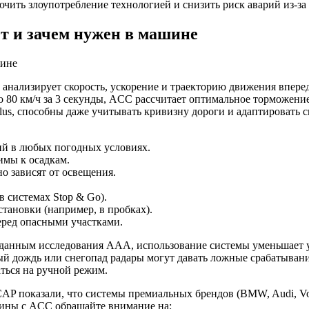
ючить злоупотребление технологией и снизить риск аварий из-з
т и зачем нужен в машине
 анализирует скорость, ускорение и траекторию движения впер
до 80 км/ч за 3 секунды, ACC рассчитает оптимальное торможен
c Plus, способны даже учитывать кривизну дороги и адаптировать 
ий в любых погодных условиях.
имы к осадкам.
о зависят от освещения.
 системах Stop & Go).
тановки (например, в пробках).
еред опасными участками.
 данным исследования AAA, использование системы уменьшает ус
ый дождь или снегопад радары могут давать ложные срабатывани
ться на ручной режим.
AP показали, что системы премиальных брендов (BMW, Audi, Vol
шины с ACC обращайте внимание на: