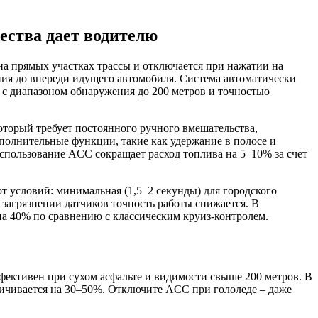
ества дает водителю
на прямых участках трассы и отключается при нажатии на
ния до впереди идущего автомобиля. Система автоматически
 с диапазоном обнаружения до 200 метров и точностью
оторый требует постоянного ручного вмешательства,
Дополнительные функции, такие как удержание в полосе и
спользование ACC сокращает расход топлива на 5–10% за счет
 условий: минимальная (1,5–2 секунды) для городского
и загрязнении датчиков точность работы снижается. В
а 40% по сравнению с классическим круиз-контролем.
ективен при сухом асфальте и видимости свыше 200 метров. В
еличивается на 30–50%. Отключите ACC при гололеде – даже