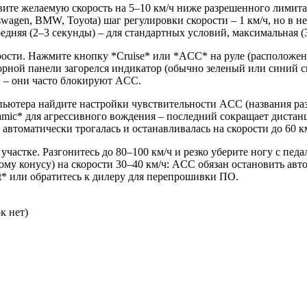
вите желаемую скорость на 5–10 км/ч ниже разрешенного лимита
gen, BMW, Toyota) шаг регулировки скорости – 1 км/ч, но в нек
редняя (2–3 секунды) – для стандартных условий, максимальная 
рости. Нажмите кнопку *Cruise* или *ACC* на руле (расположени
борной панели загорелся индикатор (обычно зеленый или синий с
* – они часто блокируют ACC.
тера найдите настройки чувствительности ACC (названия разнятс
mic* для агрессивного вождения – последний сокращает дистан
ма автоматически трогалась и останавливалась на скорости до 60 к
астке. Разгонитесь до 80–100 км/ч и резко уберите ногу с педа
у конусу) на скорости 30–40 км/ч: ACC обязан остановить автом
t* или обратитесь к дилеру для перепрошивки ПО.
к нет)