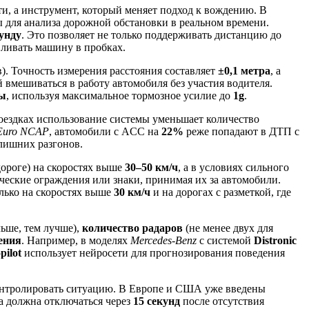
ти, а инструмент, который меняет подход к вождению. В
ы для анализа дорожной обстановки в реальном времени.
кунду
. Это позволяет не только поддерживать дистанцию до
вливать машину в пробках.
). Точность измерения расстояния составляет
±0,1 метра
, а
й вмешиваться в работу автомобиля без участия водителя.
ды
, используя максимальное тормозное усилие до
1g
.
оездках использование системы уменьшает количество
Euro NCAP
, автомобили с ACC на
22%
реже попадают в ДТП с
лишних разгонов.
ороге) на скоростях выше
30–50 км/ч
, а в условиях сильного
ческие ограждения или знаки, принимая их за автомобили.
лько на скоростях выше
30 км/ч
и на дорогах с разметкой, где
ьше, тем лучше),
количество радаров
(не менее двух для
ения
. Например, в моделях
Mercedes-Benz
с системой
Distronic
pilot
использует нейросети для прогнозирования поведения
 контролировать ситуацию. В Европе и США уже введены
а должна отключаться через
15 секунд
после отсутствия