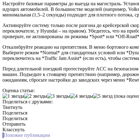
Настройте базовые параметры до выезда на магистраль. Устано
идущих автомобилей. В большинстве моделей (например, Volkswa
минимальная (1,5–2 секунды) подходит для плотного потока, с
Активируйте систему только после разгона до крейсерской ско
переключателе, у Hyundai – на правом). Убедитесь, что на при
проверьте, не активированы ли режимы *Sport* или *Off-Road
Откалибруйте реакцию на препятствия. В меню бортового компью
Выберите режим *Normal* для стандартных условий или *Dyna
переключитесь на *Traffic Jam Assist* (если есть), чтобы систе
Перед длительной поездкой протестируйте ACC на безопасном уч
машин. Подъедьте к стоящему препятствию (например, дорожном
ожиданиям, сбросьте настройки до заводских через меню *Rese
Оценка статьи:
(пока оцено
Поделиться с друзьями:
Твитнуть
Поделиться
Поделиться
Отправить
Класснуть
Похожие публикации