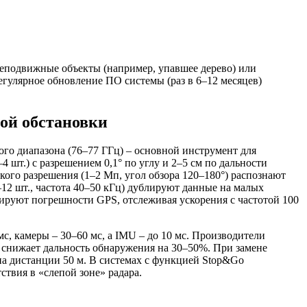
еподвижные объекты (например, упавшее дерево) или
егулярное обновление ПО системы (раз в 6–12 месяцев)
ой обстановки
ого диапазона (76–77 ГГц) – основной инструмент для
 шт.) с разрешением 0,1° по углу и 2–5 см по дальности
ого разрешения (1–2 Мп, угол обзора 120–180°) распознают
–12 шт., частота 40–50 кГц) дублируют данные на малых
тируют погрешности GPS, отслеживая ускорения с частотой 100
 камеры – 30–60 мс, а IMU – до 10 мс. Производители
е снижает дальность обнаружения на 30–50%. При замене
на дистанции 50 м. В системах с функцией Stop&Go
ствия в «слепой зоне» радара.