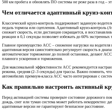
500 км пробега и обновлять ПО системы не реже раза в год – 
Чем отличается адаптивный круиз-конт
Классический круиз-контроль поддерживает заданную водителем
педаль тормоза или сцепления. Адаптивный круиз-контроль (A
снижает скорость, если дистанция сокращается, и восстанавл
реакции в 0,1 секунды позволяет избежать до 60% экстренных 
Главное преимущество ACC – снижение нагрузки на водителя в 
адаптивная версия самостоятельно регулирует скорость в диапа
автоматическое торможение до полной остановки, делают ACC 
плавного ускорения и торможения.
Для максимальной эффективности ACC рекомендуется настраива
режима, средняя (2–3 секунды) для трассы. Важно помнить, что
автомобилях премиум-класса ACC часто интегрирован с систем
Как правильно настроить активный кру
Перед активацией системы проверьте состояние дорожного по
дождь, снег или туман система может работать некорректно: д
адаптивные версии не гарантируют безопасное расстояние.