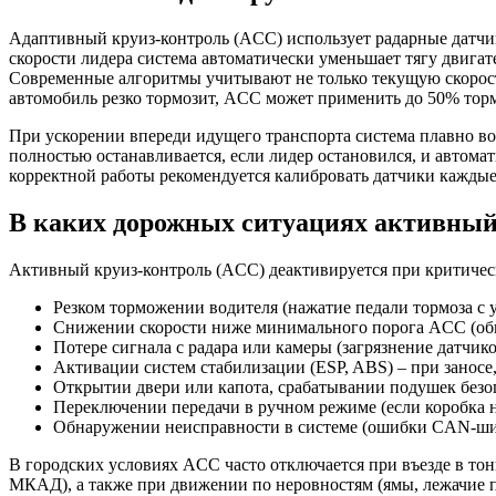
Адаптивный круиз-контроль (ACC) использует радарные датчик
скорости лидера система автоматически уменьшает тягу двигате
Современные алгоритмы учитывают не только текущую скорость
автомобиль резко тормозит, ACC может применить до 50% торм
При ускорении впереди идущего транспорта система плавно воз
полностью останавливается, если лидер остановился, и автомат
корректной работы рекомендуется калибровать датчики каждые 2
В каких дорожных ситуациях активный
Активный круиз-контроль (ACC) деактивируется при критичес
Резком торможении водителя (нажатие педали тормоза с
Снижении скорости ниже минимального порога ACC (обычно
Потере сигнала с радара или камеры (загрязнение датчико
Активации систем стабилизации (ESP, ABS) – при заносе
Открытии двери или капота, срабатывании подушек безо
Переключении передачи в ручном режиме (если коробка н
Обнаружении неисправности в системе (ошибки CAN-шин
В городских условиях ACC часто отключается при въезде в тон
МКАД), а также при движении по неровностям (ямы, лежачие 