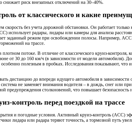
это снижает риск внезапных отключений на 30–40%.
роль от классического и какие преимущ
 скорость без учета дорожной обстановки. Он работает только 
CC) использует радары, лидары или камеры для анализа расстоя
ивает заданный режим при освобождении полосы. Например, ACC
торможений на трассе.
плотном потоке. В отличие от классического круиз-контроля, к
зоне от 30 до 160 км/ч (в зависимости от модели автомобиля). 
особенно полезным в пробках. Исследования показывают, что и
ть дистанцию до впереди идущего автомобиля в зависимости от
 система не заменяет внимания водителя – в дождь, снег или пр
ой предупреждения столкновений, что повышает безопасность н
из-контроль перед поездкой на трассе
крытия и погодные условия. Активный круиз-контроль (ACC) эфф
атчики лидара или радара теряют точность, а тормозной путь ув