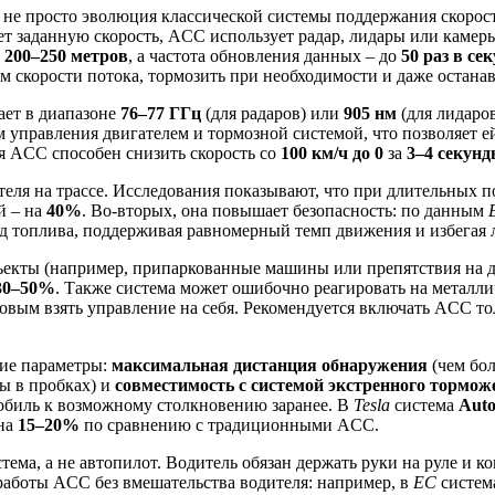
то не просто эволюция классической системы поддержания скорос
ет заданную скорость, ACC использует радар, лидары или камер
т
200–250 метров
, а частота обновления данных – до
50 раз в се
м скорости потока, тормозить при необходимости и даже остана
ает в диапазоне
76–77 ГГц
(для радаров) или
905 нм
(для лидаров
м управления двигателем и тормозной системой, что позволяет е
я ACC способен снизить скорость со
100 км/ч до 0
за
3–4 секун
еля на трассе. Исследования показывают, что при длительных п
й – на
40%
. Во-вторых, она повышает безопасность: по данным
од топлива, поддерживая равномерный темп движения и избегая 
ъекты (например, припаркованные машины или препятствия на д
30–50%
. Также система может ошибочно реагировать на металли
овым взять управление на себя. Рекомендуется включать ACC то
ие параметры:
максимальная дистанция обнаружения
(чем бол
ы в пробках) и
совместимость с системой экстренного тормож
мобиль к возможному столкновению заранее. В
Tesla
система
Auto
 на
15–20%
по сравнению с традиционными ACC.
тема, а не автопилот. Водитель обязан держать руки на руле и
работы ACC без вмешательства водителя: например, в
ЕС
систем