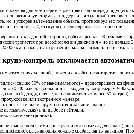
и и камеры для мониторинга расстояния до впереди идущего авт
ля или активирует тормоза, поддерживая заданный интервал – об
, но и ускорение/замедление объекта, прогнозируя его поведен
озного усилия за 0,3 секунды, предотвращая столкновение.
вращается к заданной скорости, избегая рывков. В режиме «sto
ически трогается при возобновлении движения – но не дольше 3 
0 000 км и избегать загрязнения радара грязью или снегом, так
 круиз-контроль отключается автомати
ких изменениях условий движения, чтобы предотвратить опасны
 усилием свыше 50% от максимального) – предотвращает конфли
 30–40 км/ч для большинства моделей, например, у Volkswagen 
в, сильный дождь, снег, туман с видимостью менее 50 метров).
, пробуксовке или экстренном маневре.
пасности – сигнализирует о потенциальной аварии.
е автоматическая) или выборе нейтрали.
ы, сбои в электронике).
нели с металлическими конструкциями (помехи для радара), на к
полицейские), вызывающих ложные срабатывания датчиков. Про