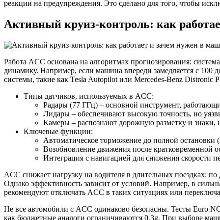
реакции на предупреждения. Это сделано для того, чтобы искл
Активный круиз-контроль: как работае
Работа ACC основана на алгоритмах прогнозирования: система
динамику. Например, если машина впереди замедляется с 100 
системы, такие как Tesla Autopilot или Mercedes-Benz Distroni
Типы датчиков, используемых в ACC:
Радары (77 ГГц) – основной инструмент, работающ
Лидары – обеспечивают высокую точность, но уязв
Камеры – распознают дорожную разметку и знаки, н
Ключевые функции:
Автоматическое торможение до полной остановки (в
Возобновление движения после кратковременной ос
Интеграция с навигацией для снижения скорости п
ACC снижает нагрузку на водителя в длительных поездках: по
Однако эффективность зависит от условий. Например, в сильн
рекомендуют отключать ACC в таких ситуациях или переключа
Не все автомобили с ACC одинаково безопасны. Тесты Euro NC
как бюджетные аналоги ограничиваются 0,3g. При выборе ма