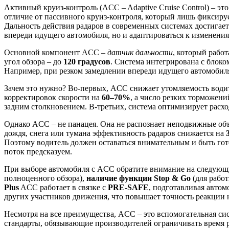
Активный круиз-контроль (ACC – Adaptive Cruise Control) – э
отличие от пассивного круиз-контроля, который лишь фиксиру
Дальность действия радаров в современных системах достигае
впереди идущего автомобиля, но и адаптироваться к изменения
Основной компонент ACC –
датчик дальности
, который работ
угол обзора – до
120 градусов
. Система интегрирована с блоко
Например, при резком замедлении впереди идущего автомобил
Зачем это нужно? Во-первых, ACC снижает утомляемость водит
корректировок скорости на
60–70%
, а число резких торможени
задним столкновением. В-третьих, система оптимизирует расх
Однако ACC – не панацея. Она не распознает неподвижные об
дождя, снега или тумана эффективность радаров снижается на
Поэтому водитель должен оставаться внимательным и быть гот
поток предсказуем.
При выборе автомобиля с ACC обратите внимание на следующ
полноценного обзора),
наличие функции Stop & Go
(для работ
Plus
ACC работает в связке с
PRE-SAFE
, подготавливая авто
других участников движения, что повышает точность реакции
Несмотря на все преимущества, ACC – это вспомогательная сис
стандарты, обязывающие производителей ограничивать время 